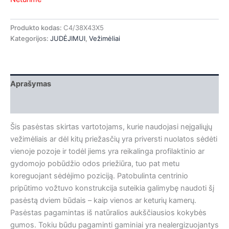
Produkto kodas:
C4/38X43X5
Kategorijos:
JUDĖJIMUI
,
Vežimėliai
Aprašymas
Papildoma informacija
Šis pasėstas skirtas vartotojams, kurie naudojasi neįgaliųjų
vežimėliais ar dėl kitų priežasčių yra priversti nuolatos sėdėti
vienoje pozoje ir todėl jiems yra reikalinga profilaktinio ar
gydomojo pobūdžio odos priežiūra, tuo pat metu
koreguojant sėdėjimo poziciją. Patobulinta centrinio
pripūtimo vožtuvo konstrukcija suteikia galimybę naudoti šį
pasėstą dviem būdais – kaip vienos ar keturių kamerų.
Pasėstas pagamintas iš natūralios aukščiausios kokybės
gumos. Tokiu būdu pagaminti gaminiai yra nealergizuojantys