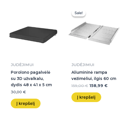
Original
Current
price
price
Sale!
Sale!
was:
is:
159,00 €.
158,99 €.
JUDĖJIMUI
JUDĖJIMUI
Porolono pagalvėlė
Aliumininė rampa
su 3D užvalkalu,
vežimėliui, ilgis 60 cm
dydis 48 x 41 x 5 cm
159,00
€
158,99
€
30,00
€
Į krepšelį
Į krepšelį