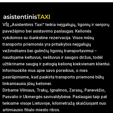
VŠĮ „Asistentinis Taxi“ teikia neįgaliųjų, ligonių ir senjorų
pavežėjimo bei asistavimo paslaugas. Kelionės
vykdomos su išankstine rezervacija. Visos mūsų
transporto priemonės yra pritaikytos neįgaliųjų
vežimėliams bei gulinčių ligonių transportavimui –
naudojame keltuvus, neštuvus ir saugos diržus, todėl
užtikriname saugią ir patogią kelionę kiekvienam klientui.
Informuokite mus apie savo poreikius, o mes
pasirūpinsime, kad paskirta transporto priemonė būtų
tinkamiausia jūsų kelionei.
Dirbame Vilniaus, Trakų, Ignalinos, Zarasų, Panevėžio,
Pasvalio ir Ukmergės savivaldybėse. Paslaugas taip pat
teikiame visoje Lietuvoje, kilometražą skaičiuojant nuo
artimiausio filialo miesto ribos.