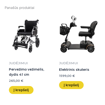
Panašūs produktai
JUDĖJIMUI
JUDĖJIMUI
Pervežimo vežimėlis,
Elektrinis skuteris
dydis 41 cm
1599,00
€
265,00
€
Į krepšelį
Į krepšelį