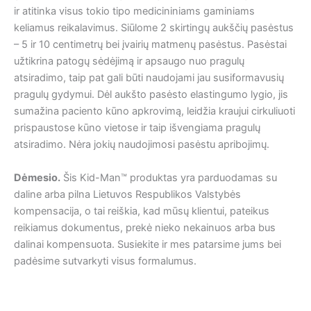
ir atitinka visus tokio tipo medicininiams gaminiams
keliamus reikalavimus. Siūlome 2 skirtingų aukščių pasėstus
– 5 ir 10 centimetrų bei įvairių matmenų pasėstus. Pasėstai
užtikrina patogų sėdėjimą ir apsaugo nuo pragulų
atsiradimo, taip pat gali būti naudojami jau susiformavusių
pragulų gydymui. Dėl aukšto pasėsto elastingumo lygio, jis
sumažina paciento kūno apkrovimą, leidžia kraujui cirkuliuoti
prispaustose kūno vietose ir taip išvengiama pragulų
atsiradimo. Nėra jokių naudojimosi pasėstu apribojimų.
Dėmesio.
Šis Kid-Man™ produktas yra parduodamas su
daline arba pilna Lietuvos Respublikos Valstybės
kompensacija, o tai reiškia, kad mūsų klientui, pateikus
reikiamus dokumentus, prekė nieko nekainuos arba bus
dalinai kompensuota. Susiekite ir mes patarsime jums bei
padėsime sutvarkyti visus formalumus.