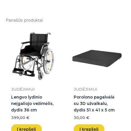
Panašūs produktai
JUDĖJIMUI
JUDĖJIMUI
Lengvo lydinio
Porolono pagalvėlė
neįgaliojo vežimėlis,
su 3D užvalkalu,
dydis 36 cm
dydis 51 x 41 x 5 cm
399,00
€
30,00
€
Į krepšelį
Į krepšelį