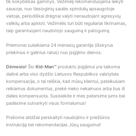
tik kokybiškas gaminys. Vežimėlį rekomenduojama laikyti
sausoje, nuo tiesioginių saulės spindulių apsaugotoje
vietoje, periodiškai drėgnai valyti nenaudojant agresyvių
valiklių arba apkloti. Vežimėlis turi būti reguliariai tikrinamas,
taip garantuojant naudotojo saugumą ir patogumą.
Priemonei suteikiama 24 mėnesių garantija (išskyrus
priekinius ir galinius ratus) nuo įsigijimo dienos.
Dėmesio!
Šio
Kid-Man™
produkto įsigijimui yra taikoma
dalinė arba viso dydžio Lietuvos Respublikos valstybės
kompensacija, o tai reiškia, kad mūsų klientui, pateikusiam
reikiamus dokumentus, prekė nieko nekainuos arba bus iš
dalies kompensuota. Susisiekite ir mes patarsime jums bei
padėsime sutvarkyti visus formalumus!
Prašome atidžiai perskaityti naudojimo ir priežiūros
instrukciją bei rekomendacijas Jūsų saugumui!