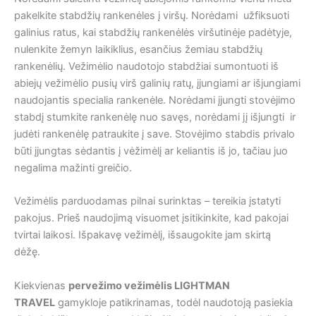
pakelkite stabdžių rankenėles į viršų. Norėdami užfiksuoti
galinius ratus, kai stabdžių rankenėlės viršutinėje padėtyje,
nulenkite žemyn laikiklius, esančius žemiau stabdžių
rankenėlių. Vežimėlio naudotojo stabdžiai sumontuoti iš
abiejų vežimėlio pusių virš galinių ratų, įjungiami ar išjungiami
naudojantis specialia rankenėle. Norėdami įjungti stovėjimo
stabdį stumkite rankenėlę nuo savęs, norėdami jį išjungti ir
judėti rankenėlę patraukite į save. Stovėjimo stabdis privalo
būti įjungtas sėdantis į vėžimėlį ar keliantis iš jo, tačiau juo
negalima mažinti greičio.
Vežimėlis parduodamas pilnai surinktas – tereikia įstatyti
pakojus. Prieš naudojimą visuomet įsitikinkite, kad pakojai
tvirtai laikosi. Išpakavę vežimėlį, išsaugokite jam skirtą
dėžę.
Kiekvienas
pervežimo vežimėlis LIGHTMAN
TRAVEL
gamykloje patikrinamas, todėl naudotoją pasiekia