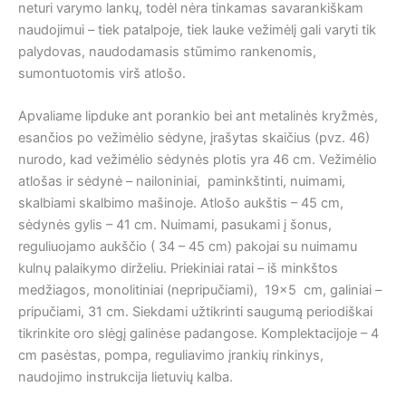
neturi varymo lankų, todėl nėra tinkamas savarankiškam
naudojimui – tiek patalpoje, tiek lauke vežimėlį gali varyti tik
palydovas, naudodamasis stūmimo rankenomis,
sumontuotomis virš atlošo.
Apvaliame lipduke ant porankio bei ant metalinės kryžmės,
esančios po vežimėlio sėdyne, įrašytas skaičius (pvz. 46)
nurodo, kad vežimėlio sėdynės plotis yra 46 cm. Vežimėlio
atlošas ir sėdynė – nailoniniai, paminkštinti, nuimami,
skalbiami skalbimo mašinoje. Atlošo aukštis – 45 cm,
sėdynės gylis – 41 cm. Nuimami, pasukami į šonus,
reguliuojamo aukščio ( 34 – 45 cm) pakojai su nuimamu
kulnų palaikymo dirželiu. Priekiniai ratai – iš minkštos
medžiagos, monolitiniai (nepripučiami), 19×5 cm, galiniai –
pripučiami, 31 cm. Siekdami užtikrinti saugumą periodiškai
tikrinkite oro slėgį galinėse padangose. Komplektacijoje – 4
cm pasėstas, pompa, reguliavimo įrankių rinkinys,
naudojimo instrukcija lietuvių kalba.