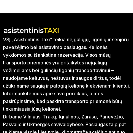
VŠĮ „Asistentinis Taxi“ teikia neįgaliųjų, ligonių ir senjorų
pavežėjimo bei asistavimo paslaugas. Kelionės
vykdomos su išankstine rezervacija. Visos mūsų
transporto priemonės yra pritaikytos neįgaliųjų
vežimėliams bei gulinčių ligonių transportavimui –
naudojame keltuvus, neštuvus ir saugos diržus, todėl
užtikriname saugią ir patogią kelionę kiekvienam klientui.
Informuokite mus apie savo poreikius, o mes
pasirūpinsime, kad paskirta transporto priemonė būtų
tinkamiausia jūsų kelionei.
Dirbame Vilniaus, Trakų, Ignalinos, Zarasų, Panevėžio,
Pasvalio ir Ukmergės savivaldybėse. Paslaugas taip pat
teikiame visoje Lietuvoje, kilometražą skaičiuojant nuo