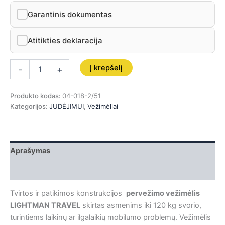
Garantinis dokumentas
Atitikties deklaracija
Į krepšelį
-
+
Produkto kodas:
04-018-2/51
Kategorijos:
JUDĖJIMUI
,
Vežimėliai
Aprašymas
Papildoma informacija
Tvirtos ir patikimos konstrukcijos
pervežimo vežimėlis
LIGHTMAN TRAVEL
skirtas asmenims iki 120 kg svorio,
turintiems laikinų ar ilgalaikių mobilumo problemų. Vežimėlis