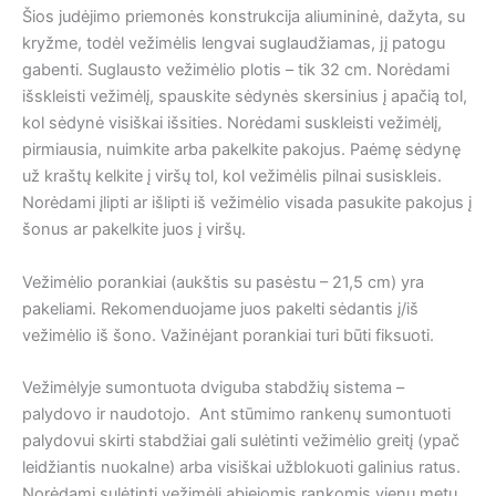
Šios judėjimo priemonės konstrukcija aliumininė, dažyta, su
kryžme, todėl vežimėlis lengvai suglaudžiamas, jį patogu
gabenti. Suglausto vežimėlio plotis – tik 32 cm. Norėdami
išskleisti vežimėlį, spauskite sėdynės skersinius į apačią tol,
kol sėdynė visiškai išsities. Norėdami suskleisti vežimėlį,
pirmiausia, nuimkite arba pakelkite pakojus. Paėmę sėdynę
už kraštų kelkite į viršų tol, kol vežimėlis pilnai susiskleis.
Norėdami įlipti ar išlipti iš vežimėlio visada pasukite pakojus į
šonus ar pakelkite juos į viršų.
Vežimėlio porankiai (aukštis su pasėstu – 21,5 cm) yra
pakeliami. Rekomenduojame juos pakelti sėdantis į/iš
vežimėlio iš šono. Važinėjant porankiai turi būti fiksuoti.
Vežimėlyje sumontuota dviguba stabdžių sistema –
palydovo ir naudotojo. Ant stūmimo rankenų sumontuoti
palydovui skirti stabdžiai gali sulėtinti vežimėlio greitį (ypač
leidžiantis nuokalne) arba visiškai užblokuoti galinius ratus.
Norėdami sulėtinti vežimėlį abiejomis rankomis vienu metu