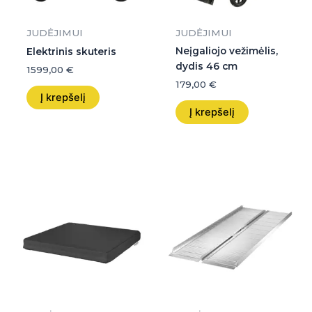
JUDĖJIMUI
JUDĖJIMUI
Neįgaliojo vežimėlis,
Elektrinis skuteris
dydis 46 cm
1599,00
€
179,00
€
Į krepšelį
Į krepšelį