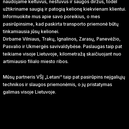
naudojame keltuvus, neštuvus ir saugos diržus, todėl
užtikriname saugią ir patogią kelionę kiekvienam klientui.
Informuokite mus apie savo poreikius, o mes
pasirūpinsime, kad paskirta transporto priemonė būtų
tinkamiausia jūsų kelionei.
Dirbame Vilniaus, Trakų, Ignalinos, Zarasų, Panevėžio,
Pasvalio ir Ukmergės savivaldybėse. Paslaugas taip pat
teikiame visoje Lietuvoje, kilometražą skaičiuojant nuo
artimiausio filialo miesto ribos.
Mūsų partneris VŠĮ „Letani“ taip pat pasirūpins neįgaliųjų
technikos ir slaugos priemonėmis, o jų pristatymas
galimas visoje Lietuvoje.