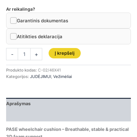
Ar reikalinga?
Garantinis dokumentas
Atitikties deklaracija
Į krepšelį
-
+
Produkto kodas:
C-02/46X41
Kategorijos:
JUDĖJIMUI
,
Vežimėliai
Aprašymas
Papildoma informacija
PASE wheelchair cushion – Breathable, stable & practical
3D foam support.