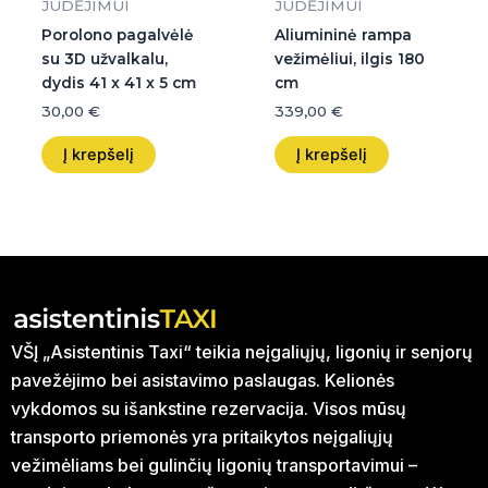
JUDĖJIMUI
JUDĖJIMUI
Porolono pagalvėlė
Aliumininė rampa
su 3D užvalkalu,
vežimėliui, ilgis 180
dydis 41 x 41 x 5 cm
cm
30,00
€
339,00
€
Į krepšelį
Į krepšelį
VŠĮ „Asistentinis Taxi“ teikia neįgaliųjų, ligonių ir senjorų
pavežėjimo bei asistavimo paslaugas. Kelionės
vykdomos su išankstine rezervacija. Visos mūsų
transporto priemonės yra pritaikytos neįgaliųjų
vežimėliams bei gulinčių ligonių transportavimui –