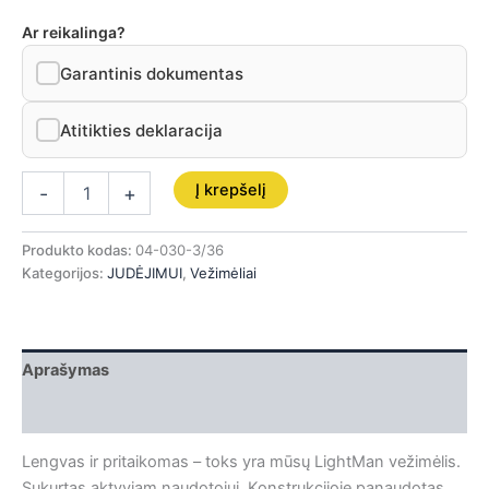
Ar reikalinga?
Garantinis dokumentas
Atitikties deklaracija
Į krepšelį
-
+
Produkto kodas:
04-030-3/36
Kategorijos:
JUDĖJIMUI
,
Vežimėliai
Aprašymas
Papildoma informacija
Lengvas ir pritaikomas – toks yra mūsų LightMan vežimėlis.
Sukurtas aktyviam naudotojui. Konstrukcijoje panaudotas