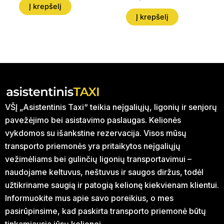
Į krepšelį
Į krepšelį
VŠĮ „Asistentinis Taxi“ teikia neįgaliųjų, ligonių ir senjorų
pavežėjimo bei asistavimo paslaugas. Kelionės
vykdomos su išankstine rezervacija. Visos mūsų
transporto priemonės yra pritaikytos neįgaliųjų
vežimėliams bei gulinčių ligonių transportavimui –
naudojame keltuvus, neštuvus ir saugos diržus, todėl
užtikriname saugią ir patogią kelionę kiekvienam klientui.
Informuokite mus apie savo poreikius, o mes
pasirūpinsime, kad paskirta transporto priemonė būtų