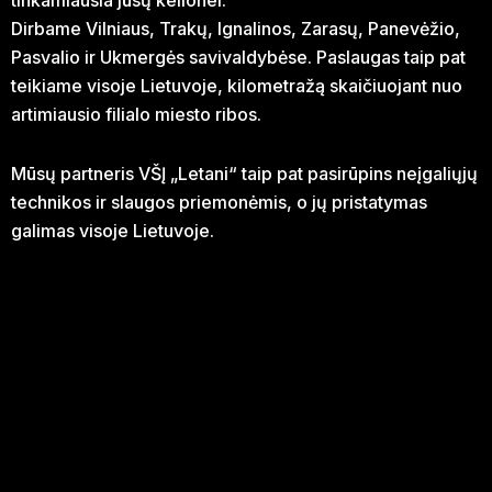
tinkamiausia jūsų kelionei.
Dirbame Vilniaus, Trakų, Ignalinos, Zarasų, Panevėžio,
Pasvalio ir Ukmergės savivaldybėse. Paslaugas taip pat
teikiame visoje Lietuvoje, kilometražą skaičiuojant nuo
artimiausio filialo miesto ribos.
Mūsų partneris VŠĮ „Letani“ taip pat pasirūpins neįgaliųjų
technikos ir slaugos priemonėmis, o jų pristatymas
galimas visoje Lietuvoje.