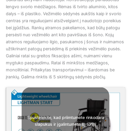
lengvo svorio mėdžiagos. Rėmas iš tvirto aliuminio, kitos
dalys – iš plastiko. Vežimėlio sėdynės aukštis kaip ir svorio
centras yra reguliuojami atsižvelgiant į naudotojo poreikius
bei įgūdžius. Rankų atramos pakeliamos, kad būtų patogu
persėsti nuo vežimėlio ant kito paviršiaus iš šono. Kojų
atramos reguliuojamo ilgio, pasukamos į šonus ir nuimamos
užtikrinant patogų persėdimą iš priekinės vežimėlio pusės.
Galiniai ratai su greitos fiksacijos ašimi, nuimami vienu
mygtuko paspaudimu. Ratai iš minkštos medžiagos,
monolitiniai. Pritaikytas transportavimui – išardomas be
įrankių. Galima rinktis iš 5 skirtingų sėdynės pločių.
Spustelėkite, kad priimtumėte rinkodara
slapukus ir įgalintumėte šį turinį