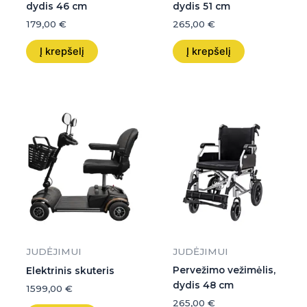
dydis 46 cm
dydis 51 cm
179,00
€
265,00
€
Į krepšelį
Į krepšelį
JUDĖJIMUI
JUDĖJIMUI
Pervežimo vežimėlis,
Elektrinis skuteris
dydis 48 cm
1599,00
€
265,00
€