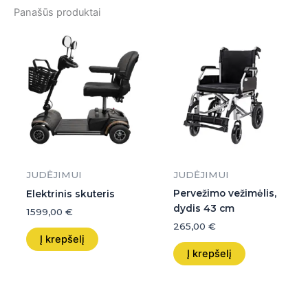
Panašūs produktai
JUDĖJIMUI
JUDĖJIMUI
Pervežimo vežimėlis,
Elektrinis skuteris
dydis 43 cm
1599,00
€
265,00
€
Į krepšelį
Į krepšelį