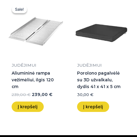
Original
Current
price
price
Sale!
Sale!
was:
is:
239,00 €.
239,00 €.
JUDĖJIMUI
JUDĖJIMUI
Aliumininė rampa
Porolono pagalvėlė
vežimėliui, ilgis 120
su 3D užvalkalu,
cm
dydis 41 x 41 x 5 cm
239,00
€
239,00
€
30,00
€
Į krepšelį
Į krepšelį