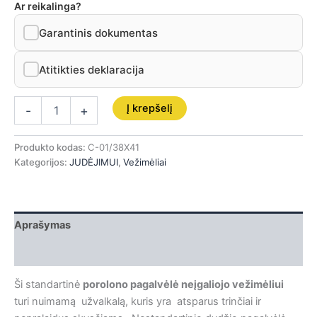
Ar reikalinga?
Garantinis dokumentas
Atitikties deklaracija
Į krepšelį
-
+
Produkto kodas:
C-01/38X41
Kategorijos:
JUDĖJIMUI
,
Vežimėliai
Aprašymas
Papildoma informacija
Ši standartinė
porolono pagalvėlė neįgaliojo vežimėliui
turi nuimamą užvalkalą, kuris yra atsparus trinčiai ir