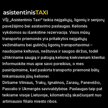
VŠĮ „Asistentinis Taxi“ teikia neįgaliųjų, ligonių ir senjorų
pavežėjimo bei asistavimo paslaugas. Kelionės
vykdomos su išankstine rezervacija. Visos mūsų
transporto priemonės yra pritaikytos neįgaliųjų
vežimėliams bei gulinčių ligonių transportavimui –
naudojame keltuvus, neštuvus ir saugos diržus, todėl
užtikriname saugią ir patogią kelionę kiekvienam klientui.
Informuokite mus apie savo poreikius, o mes
pasirūpinsime, kad paskirta transporto priemonė būtų
tinkamiausia jūsų kelionei.
Dirbame Vilniaus, Trakų, Ignalinos, Zarasų, Panevėžio,
Pasvalio ir Ukmergės savivaldybėse. Paslaugas taip pat
teikiame visoje Lietuvoje, kilometražą skaičiuojant nuo
artimiausio filialo miesto ribos.