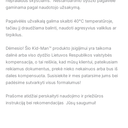
nepralaidus skysčiams. Nestandartinio dydžio pagalvėlė
gaminama pagal naudotojo užsakymą.
Pagalvėlės užvalkalą galima skalbti 40°C temperatūroje,
tačiau jį draudžiama balinti, naudoti agresyvius valiklius ar
tirpiklius.
Dėmesio! Šio Kid-Man™ produkto įsigijimui yra taikoma
dalinė arba viso dydžio Lietuvos Respublikos valstybės
kompensacija, o tai reiškia, kad mūsų klientui, pateikusiam
reikiamus dokumentus, prekė nieko nekainuos arba bus iš
dalies kompensuota. Susisiekite ir mes patarsime jums bei
padėsime sutvarkyti visus formalumus!
Prašome atidžiai perskaityti naudojimo ir priežiūros
instrukciją bei rekomendacijas Jūsų saugumui!