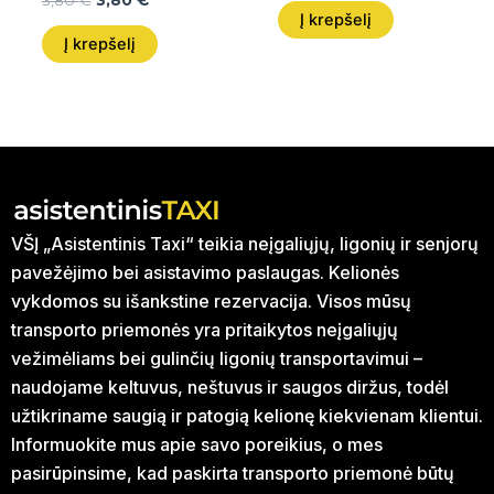
3,80
€
3,80
€
Į krepšelį
Į krepšelį
VŠĮ „Asistentinis Taxi“ teikia neįgaliųjų, ligonių ir senjorų
pavežėjimo bei asistavimo paslaugas. Kelionės
vykdomos su išankstine rezervacija. Visos mūsų
transporto priemonės yra pritaikytos neįgaliųjų
vežimėliams bei gulinčių ligonių transportavimui –
naudojame keltuvus, neštuvus ir saugos diržus, todėl
užtikriname saugią ir patogią kelionę kiekvienam klientui.
Informuokite mus apie savo poreikius, o mes
pasirūpinsime, kad paskirta transporto priemonė būtų