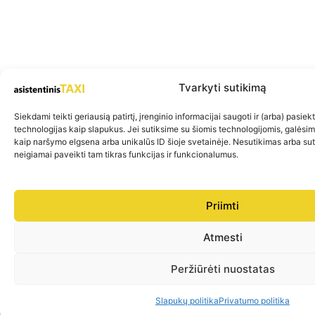
Tvarkyti sutikimą
Siekdami teikti geriausią patirtį, įrenginio informacijai saugoti ir (arba) pasie
technologijas kaip slapukus. Jei sutiksime su šiomis technologijomis, galėsi
kaip naršymo elgsena arba unikalūs ID šioje svetainėje. Nesutikimas arba su
neigiamai paveikti tam tikras funkcijas ir funkcionalumus.
Priimti
Atmesti
Peržiūrėti nuostatas
Slapukų politika
Privatumo politika