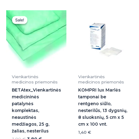
Original
Current
price
price
Sale!
Sale!
was:
is:
3,80 €.
3,80 €.
Vienkartinės
Vienkartinės
medicinos priemonės
medicinos priemonės
BETAtex_Vienkartinės
KOMPRI lux Marlės
medicininės
tamponai be
patalynės
rentgeno siūlo,
komplektas,
nesterilūs, 13 dygsnių,
neaustinės
8 sluoksnių, 5 cm x 5
medžiagos, 25 g,
cm x 100 vnt.
žalias, nesterilus
1,40
€