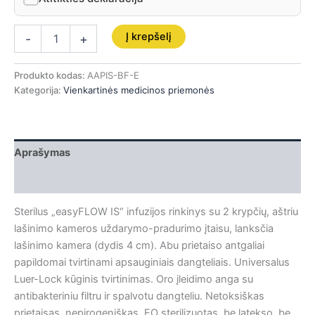
Į krepšelį
-
+
Produkto kodas:
AAPIS-BF-E
Kategorija:
Vienkartinės medicinos priemonės
Aprašymas
Papildoma informacija
Sterilus „easyFLOW IS“ infuzijos rinkinys su 2 krypčių, aštriu
lašinimo kameros uždarymo-pradurimo įtaisu, lanksčia
lašinimo kamera (dydis 4 cm). Abu prietaiso antgaliai
papildomai tvirtinami apsauginiais dangteliais. Universalus
Luer-Lock kūginis tvirtinimas. Oro įleidimo anga su
antibakteriniu filtru ir spalvotu dangteliu. Netoksiškas
prietaisas, nepirogeniškas, EO sterilizuotas, be latekso, be