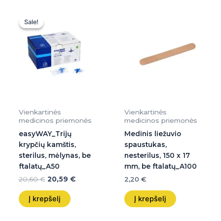
Original
Current
price
price
Sale!
Sale!
was:
is:
20,60 €.
20,59 €.
Vienkartinės
Vienkartinės
medicinos priemonės
medicinos priemonės
easyWAY_Trijų
Medinis liežuvio
krypčių kamštis,
spaustukas,
sterilus, mėlynas, be
nesterilus, 150 x 17
ftalatų_A50
mm, be ftalatų_A100
20,60
€
20,59
€
2,20
€
Į krepšelį
Į krepšelį