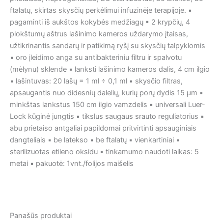
ftalatų, skirtas skysčių perkėlimui infuzinėje terapijoje. ▪
pagaminti iš aukštos kokybės medžiagų ▪ 2 krypčių, 4
plokštumų aštrus lašinimo kameros uždarymo įtaisas,
užtikrinantis sandarų ir patikimą ryšį su skysčių talpyklomis
▪ oro įleidimo anga su antibakteriniu filtru ir spalvotu
(mėlynu) sklende ▪ lanksti lašinimo kameros dalis, 4 cm ilgio
▪ lašintuvas: 20 lašų = 1 ml ÷ 0,1 ml ▪ skysčio filtras,
apsaugantis nuo didesnių dalelių, kurių porų dydis 15 μm ▪
minkštas lankstus 150 cm ilgio vamzdelis ▪ universali Luer-
Lock kūginė jungtis ▪ tikslus saugaus srauto reguliatorius ▪
abu prietaiso antgaliai papildomai pritvirtinti apsauginiais
dangteliais ▪ be latekso ▪ be ftalatų ▪ vienkartiniai ▪
sterilizuotas etileno oksidu ▪ tinkamumo naudoti laikas: 5
metai ▪ pakuotė: 1vnt./folijos maišelis
Panašūs produktai