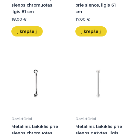
sienos chromuotas,
prie sienos, ilgis 61
ilgis 61 cm
cm
18,00
€
17,00
€
Į krepšelį
Į krepšelį
Ranktūriai
Ranktūriai
Metalinis laikiklis prie
Metalinis laikiklis prie
sienos chromuotas,
sienos dažytas, ilgis