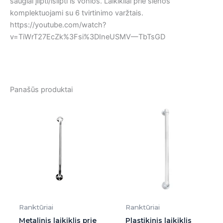
saugiai įlipti/išlipti iš vonios. Laikikliai prie sienos
komplektuojami su 6 tvirtinimo varžtais.
https://youtube.com/watch?
v=TiWrT27EcZk%3Fsi%3DIneUSMV—TbTsGD
Panašūs produktai
Ranktūriai
Ranktūriai
Metalinis laikiklis prie
Plastikinis laikiklis