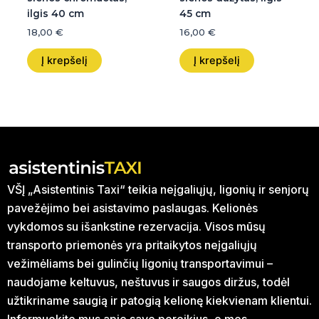
ilgis 40 cm
45 cm
18,00
€
16,00
€
Į krepšelį
Į krepšelį
VŠĮ „Asistentinis Taxi“ teikia neįgaliųjų, ligonių ir senjorų
pavežėjimo bei asistavimo paslaugas. Kelionės
vykdomos su išankstine rezervacija. Visos mūsų
transporto priemonės yra pritaikytos neįgaliųjų
vežimėliams bei gulinčių ligonių transportavimui –
naudojame keltuvus, neštuvus ir saugos diržus, todėl
užtikriname saugią ir patogią kelionę kiekvienam klientui.