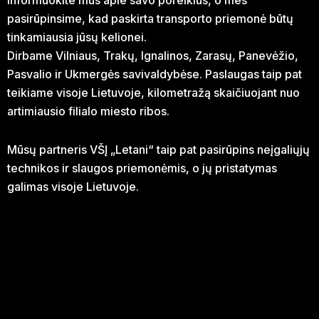
Informuokite mus apie savo poreikius, o mes
pasirūpinsime, kad paskirta transporto priemonė būtų
tinkamiausia jūsų kelionei.
Dirbame Vilniaus, Trakų, Ignalinos, Zarasų, Panevėžio,
Pasvalio ir Ukmergės savivaldybėse. Paslaugas taip pat
teikiame visoje Lietuvoje, kilometražą skaičiuojant nuo
artimiausio filialo miesto ribos.
Mūsų partneris VŠĮ „Letani“ taip pat pasirūpins neįgaliųjų
technikos ir slaugos priemonėmis, o jų pristatymas
galimas visoje Lietuvoje.