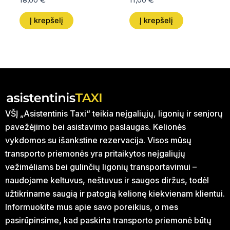
18,00
€
11,00
€
Į krepšelį
Į krepšelį
VŠĮ „Asistentinis Taxi“ teikia neįgaliųjų, ligonių ir senjorų
pavežėjimo bei asistavimo paslaugas. Kelionės
vykdomos su išankstine rezervacija. Visos mūsų
transporto priemonės yra pritaikytos neįgaliųjų
vežimėliams bei gulinčių ligonių transportavimui –
naudojame keltuvus, neštuvus ir saugos diržus, todėl
užtikriname saugią ir patogią kelionę kiekvienam klientui.
Informuokite mus apie savo poreikius, o mes
pasirūpinsime, kad paskirta transporto priemonė būtų