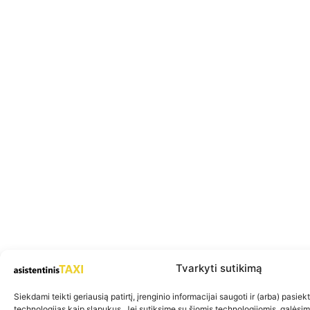
Tvarkyti sutikimą
Siekdami teikti geriausią patirtį, įrenginio informacijai saugoti ir (arba) pasie
technologijas kaip slapukus. Jei sutiksime su šiomis technologijomis, galėsi