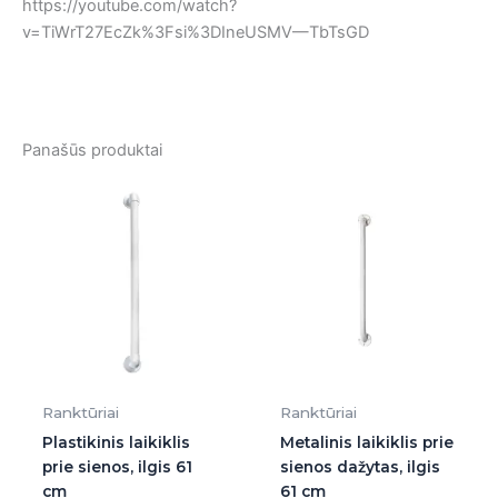
https://youtube.com/watch?
v=TiWrT27EcZk%3Fsi%3DIneUSMV—TbTsGD
Panašūs produktai
Ranktūriai
Ranktūriai
Plastikinis laikiklis
Metalinis laikiklis prie
prie sienos, ilgis 61
sienos dažytas, ilgis
cm
61 cm