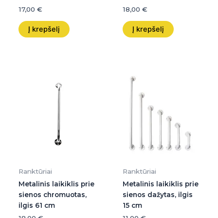
17,00
€
18,00
€
Į krepšelį
Į krepšelį
Ranktūriai
Ranktūriai
Metalinis laikiklis prie
Metalinis laikiklis prie
sienos chromuotas,
sienos dažytas, ilgis
ilgis 61 cm
15 cm