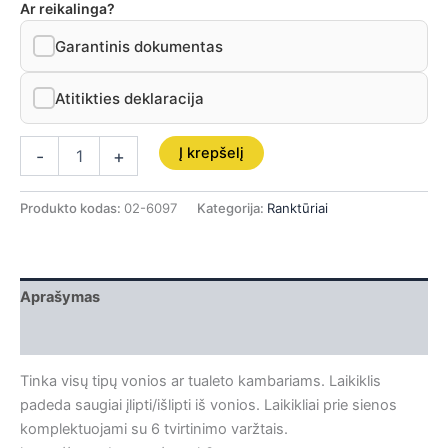
Ar reikalinga?
Garantinis dokumentas
Atitikties deklaracija
Į krepšelį
-
+
Produkto kodas:
02-6097
Kategorija:
Ranktūriai
Aprašymas
Papildoma informacija
Tinka visų tipų vonios ar tualeto kambariams. Laikiklis
padeda saugiai įlipti/išlipti iš vonios. Laikikliai prie sienos
komplektuojami su 6 tvirtinimo varžtais.