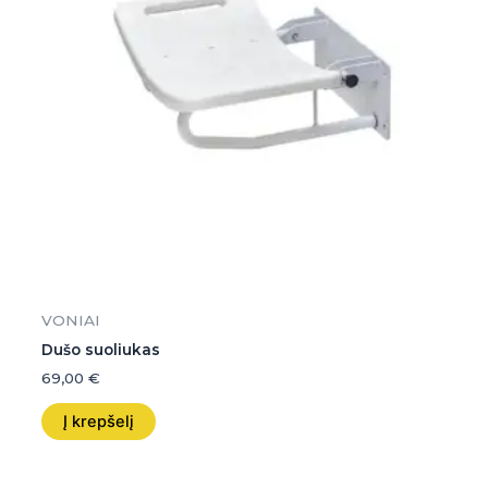
VONIAI
Dušo suoliukas
69,00
€
Į krepšelį