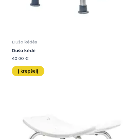
Dušo kėdės
Dušo kėdė
40,00
€
Į krepšelį