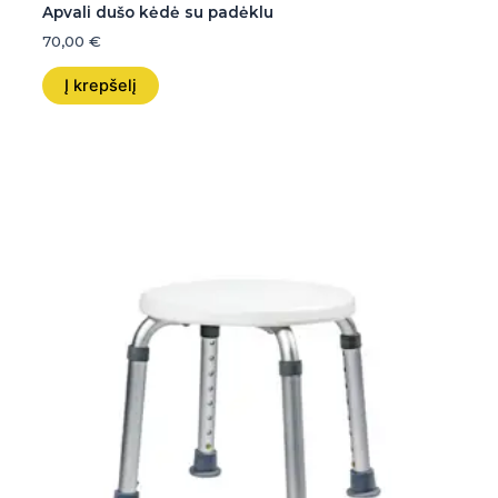
Apvali dušo kėdė su padėklu
70,00
€
Į krepšelį