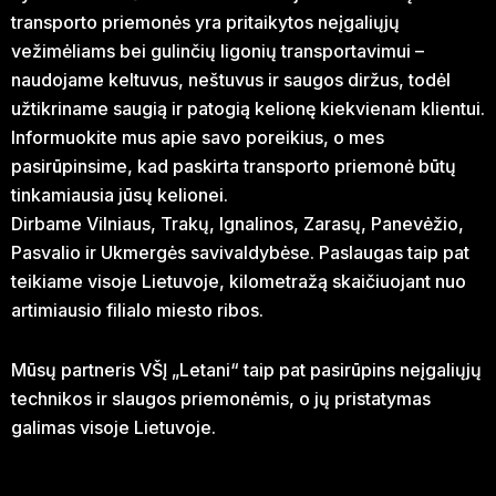
transporto priemonės yra pritaikytos neįgaliųjų
vežimėliams bei gulinčių ligonių transportavimui –
naudojame keltuvus, neštuvus ir saugos diržus, todėl
užtikriname saugią ir patogią kelionę kiekvienam klientui.
Informuokite mus apie savo poreikius, o mes
pasirūpinsime, kad paskirta transporto priemonė būtų
tinkamiausia jūsų kelionei.
Dirbame Vilniaus, Trakų, Ignalinos, Zarasų, Panevėžio,
Pasvalio ir Ukmergės savivaldybėse. Paslaugas taip pat
teikiame visoje Lietuvoje, kilometražą skaičiuojant nuo
artimiausio filialo miesto ribos.
Mūsų partneris VŠĮ „Letani“ taip pat pasirūpins neįgaliųjų
technikos ir slaugos priemonėmis, o jų pristatymas
galimas visoje Lietuvoje.