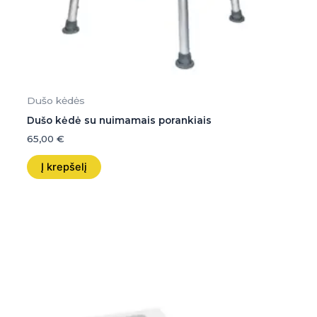
Dušo kėdės
Dušo kėdė su nuimamais porankiais
65,00
€
Į krepšelį