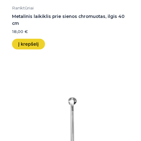
Ranktūriai
Metalinis laikiklis prie sienos chromuotas, ilgis 40
cm
18,00
€
Į krepšelį