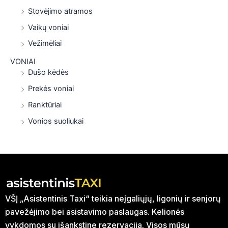
Stovėjimo atramos
Vaikų voniai
Vežimėliai
VONIAI
Dušo kėdės
Prekės voniai
Ranktūriai
Vonios suoliukai
VŠĮ „Asistentinis Taxi“ teikia neįgaliųjų, ligonių ir senjorų
pavežėjimo bei asistavimo paslaugas. Kelionės
vykdomos su išankstine rezervacija. Visos mūsų