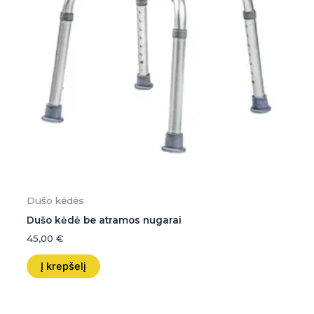
Dušo kėdės
Dušo kėdė be atramos nugarai
45,00
€
Į krepšelį