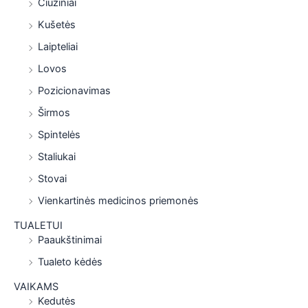
Čiužiniai
Kušetės
Laipteliai
Lovos
Pozicionavimas
Širmos
Spintelės
Staliukai
Stovai
Vienkartinės medicinos priemonės
TUALETUI
Paaukštinimai
Tualeto kėdės
VAIKAMS
Kedutės