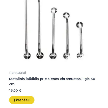
Ranktūriai
Metalinis laikiklis prie sienos chromuotas, ilgis 30
cm
16,00
€
Į krepšelį