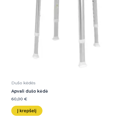
Dušo kėdės
Apvali dušo kėdė
60,00
€
Į krepšelį