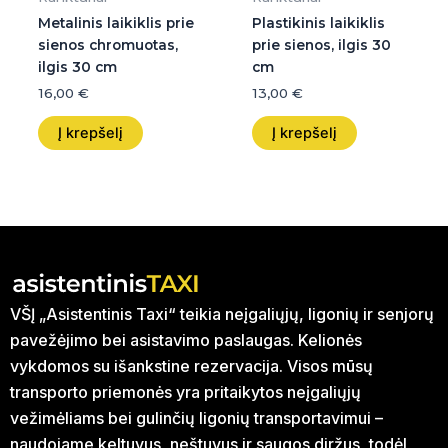
Metalinis laikiklis prie
Plastikinis laikiklis
sienos chromuotas,
prie sienos, ilgis 30
ilgis 30 cm
cm
16,00
€
13,00
€
Į krepšelį
Į krepšelį
VŠĮ „Asistentinis Taxi“ teikia neįgaliųjų, ligonių ir senjorų
pavežėjimo bei asistavimo paslaugas. Kelionės
vykdomos su išankstine rezervacija. Visos mūsų
transporto priemonės yra pritaikytos neįgaliųjų
vežimėliams bei gulinčių ligonių transportavimui –
naudojame keltuvus, neštuvus ir saugos diržus, todėl