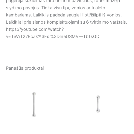
pagerėja sukibimas tarp delno ir paviršiaus, todėl mažėja
slydimo pavojus. Tinka visų tipų vonios ar tualeto
kambariams. Laikiklis padeda saugiai įlipti/išlipti iš vonios.
Laikikliai prie sienos komplektuojami su 6 tvirtinimo varžtais.
https://youtube.com/watch?
v=TiWrT27EcZk%3Fsi%3DIneUSMV—TbTsGD
Panašūs produktai