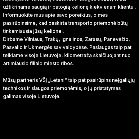
užtikriname saugią ir patogią kelionę kiekvienam klientui.
Informuokite mus apie savo poreikius, o mes
pasirūpinsime, kad paskirta transporto priemonė būtų
tinkamiausia jūsų kelionei.
Dirbame Vilniaus, Trakų, Ignalinos, Zarasų, Panevėžio,
Pasvalio ir Ukmergės savivaldybėse. Paslaugas taip pat
teikiame visoje Lietuvoje, kilometražą skaičiuojant nuo
artimiausio filialo miesto ribos.
Mūsų partneris VŠĮ „Letani“ taip pat pasirūpins neįgaliųjų
technikos ir slaugos priemonėmis, o jų pristatymas
galimas visoje Lietuvoje.