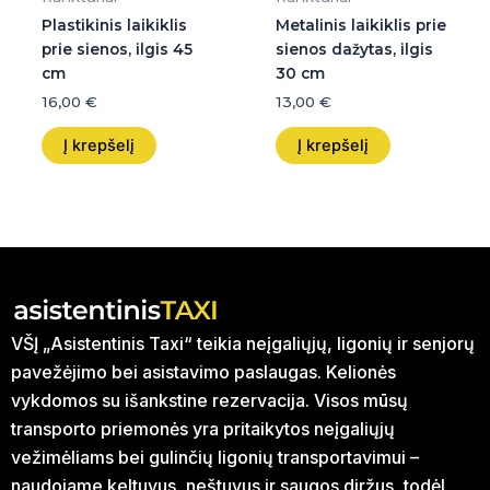
Plastikinis laikiklis
Metalinis laikiklis prie
prie sienos, ilgis 45
sienos dažytas, ilgis
cm
30 cm
16,00
€
13,00
€
Į krepšelį
Į krepšelį
VŠĮ „Asistentinis Taxi“ teikia neįgaliųjų, ligonių ir senjorų
pavežėjimo bei asistavimo paslaugas. Kelionės
vykdomos su išankstine rezervacija. Visos mūsų
transporto priemonės yra pritaikytos neįgaliųjų
vežimėliams bei gulinčių ligonių transportavimui –
naudojame keltuvus, neštuvus ir saugos diržus, todėl