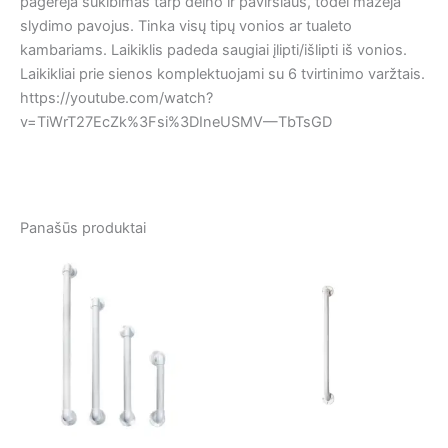
pagerėja sukibimas tarp delno ir paviršiaus, todėl mažėja
slydimo pavojus. Tinka visų tipų vonios ar tualeto
kambariams. Laikiklis padeda saugiai įlipti/išlipti iš vonios.
Laikikliai prie sienos komplektuojami su 6 tvirtinimo varžtais.
https://youtube.com/watch?
v=TiWrT27EcZk%3Fsi%3DIneUSMV—TbTsGD
Panašūs produktai