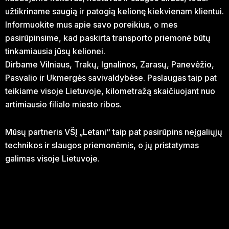
užtikriname saugią ir patogią kelionę kiekvienam klientui.
Informuokite mus apie savo poreikius, o mes
pasirūpinsime, kad paskirta transporto priemonė būtų
tinkamiausia jūsų kelionei.
Dirbame Vilniaus, Trakų, Ignalinos, Zarasų, Panevėžio,
Pasvalio ir Ukmergės savivaldybėse. Paslaugas taip pat
teikiame visoje Lietuvoje, kilometražą skaičiuojant nuo
artimiausio filialo miesto ribos.
Mūsų partneris VŠĮ „Letani“ taip pat pasirūpins neįgaliųjų
technikos ir slaugos priemonėmis, o jų pristatymas
galimas visoje Lietuvoje.