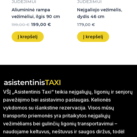
JUDĖJIMUI
JUDĖJIMUI
Aliumininė rampa
Neįgaliojo vežimėlis,
vežimėliui, ilgis 90 cm
dydis 46 cm
199,00
€
199,00
€
179,00
€
Į krepšelį
Į krepšelį
VŠĮ „Asistentinis Taxi“ teikia neįgaliųjų, ligonių ir senjorų
pavežėjimo bei asistavimo paslaugas. Kelionės
vykdomos su išankstine rezervacija. Visos mūsų
transporto priemonės yra pritaikytos neįgaliųjų
vežimėliams bei gulinčių ligonių transportavimui –
naudojame keltuvus, neštuvus ir saugos diržus, todėl