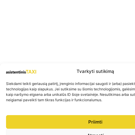
Tvarkyti sutikimą
Siekdami teikti geriausią patirtį, įrenginio informacijai saugoti ir (arba) pasie
technologijas kaip slapukus. Jei sutiksime su šiomis technologijomis, galėsi
kaip naršymo elgsena arba unikalūs ID šioje svetainėje. Nesutikimas arba su
neigiamai paveikti tam tikras funkcijas ir funkcionalumus.
Priimti