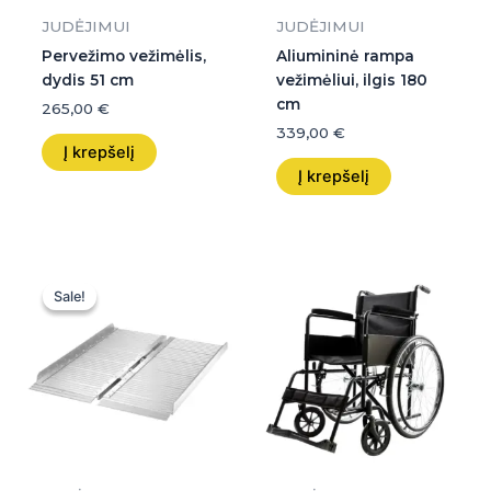
JUDĖJIMUI
JUDĖJIMUI
Pervežimo vežimėlis,
Aliumininė rampa
dydis 51 cm
vežimėliui, ilgis 180
cm
265,00
€
339,00
€
Į krepšelį
Į krepšelį
Original
Current
price
price
Sale!
Sale!
was:
is:
199,00 €.
199,00 €.