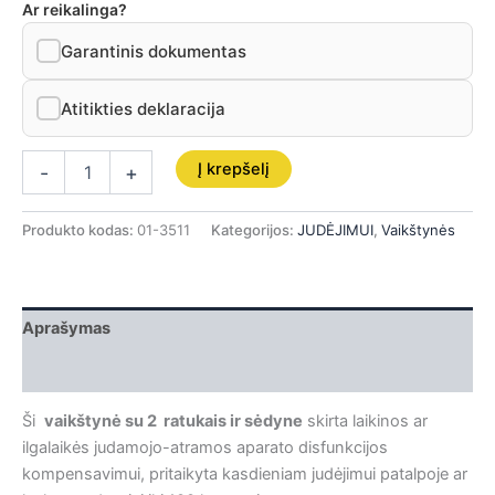
Ar reikalinga?
Garantinis dokumentas
Atitikties deklaracija
Į krepšelį
-
+
Produkto kodas:
01-3511
Kategorijos:
JUDĖJIMUI
,
Vaikštynės
Aprašymas
Papildoma informacija
Ši
vaikštynė su 2 ratukais ir sėdyne
skirta laikinos ar
ilgalaikės judamojo-atramos aparato disfunkcijos
kompensavimui, pritaikyta kasdieniam judėjimui patalpoje ar