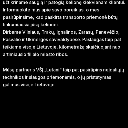
užtikriname saugią ir patogią kelionę kiekvienam klientui.
Informuokite mus apie savo poreikius, o mes
pasirūpinsime, kad paskirta transporto priemonė būtų
tinkamiausia jūsų kelionei.
Dirbame Vilniaus, Trakų, Ignalinos, Zarasų, Panevėžio,
Pasvalio ir Ukmergės savivaldybėse. Paslaugas taip pat
teikiame visoje Lietuvoje, kilometražą skaičiuojant nuo
artimiausio filialo miesto ribos.
Mūsų partneris VŠĮ „Letani“ taip pat pasirūpins neįgaliųjų
technikos ir slaugos priemonėmis, o jų pristatymas
galimas visoje Lietuvoje.