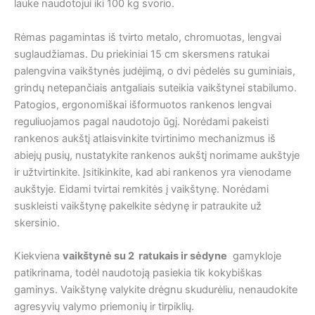
lauke naudotojui iki 100 kg svorio.
Rėmas pagamintas iš tvirto metalo, chromuotas, lengvai
suglaudžiamas. Du priekiniai 15 cm skersmens ratukai
palengvina vaikštynės judėjimą, o dvi pėdelės su guminiais,
grindų netepančiais antgaliais suteikia vaikštynei stabilumo.
Patogios, ergonomiškai išformuotos rankenos lengvai
reguliuojamos pagal naudotojo ūgį. Norėdami pakeisti
rankenos aukštį atlaisvinkite tvirtinimo mechanizmus iš
abiejų pusių, nustatykite rankenos aukštį norimame aukštyje
ir užtvirtinkite. Įsitikinkite, kad abi rankenos yra vienodame
aukštyje. Eidami tvirtai remkitės į vaikštynę. Norėdami
suskleisti vaikštynę pakelkite sėdynę ir patraukite už
skersinio.
Kiekviena
vaikštynė su 2 ratukais ir sėdyne
gamykloje
patikrinama, todėl naudotoją pasiekia tik kokybiškas
gaminys. Vaikštynę valykite drėgnu skudurėliu, nenaudokite
agresyvių valymo priemonių ir tirpiklių.