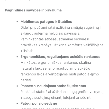
Pagrindinės savybės ir privalumai:
Mobilumas patogus ir Stabilus
Dideli pripučiami ratai užtikrina smūgių sugėrimą ir
sklandų judėjimą nelygiais paviršiais.
Paminkštintas atlošas, atraminė sėdynė ir
praktiškas krepšys užtikrina komfortą vaikščiojant
ir ilsintis
Ergonomiškos, reguliuojamo aukščio
rankenos
Minkštos, ergonomiškos rankenos skatina
natūralią laikyseną, o reguliuojamo aukščio
rankenos leidžia vartotojams rasti patogią ėjimo
padėtį.
Paprastai naudojama stabdžių
sistema
Rankiniai stabdžiai užtikrina saugų greičio valdymą
ir saugų sustojimą einant, lėtėjant ar sėdint.
Patogi poilsio
sėdynė