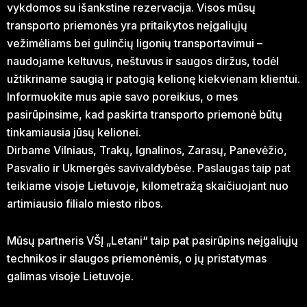
vykdomos su išankstine rezervacija. Visos mūsų
transporto priemonės yra pritaikytos neįgaliųjų
vežimėliams bei gulinčių ligonių transportavimui –
naudojame keltuvus, neštuvus ir saugos diržus, todėl
užtikriname saugią ir patogią kelionę kiekvienam klientui.
Informuokite mus apie savo poreikius, o mes
pasirūpinsime, kad paskirta transporto priemonė būtų
tinkamiausia jūsų kelionei.
Dirbame Vilniaus, Trakų, Ignalinos, Zarasų, Panevėžio,
Pasvalio ir Ukmergės savivaldybėse. Paslaugas taip pat
teikiame visoje Lietuvoje, kilometražą skaičiuojant nuo
artimiausio filialo miesto ribos.
Mūsų partneris VŠĮ „Letani“ taip pat pasirūpins neįgaliųjų
technikos ir slaugos priemonėmis, o jų pristatymas
galimas visoje Lietuvoje.