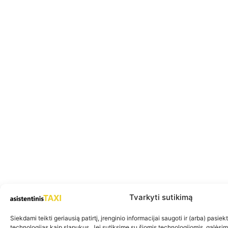
Tvarkyti sutikimą
Siekdami teikti geriausią patirtį, įrenginio informacijai saugoti ir (arba) pasie
technologijas kaip slapukus. Jei sutiksime su šiomis technologijomis, galėsi