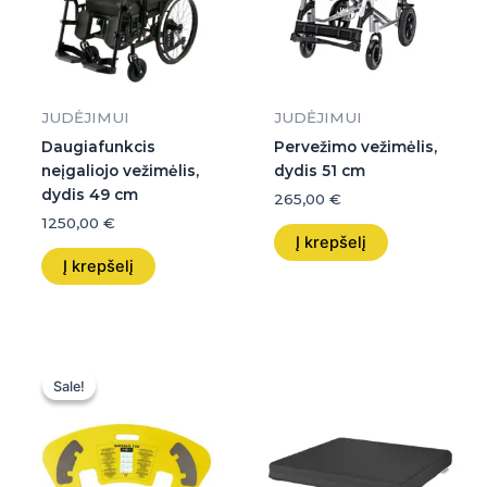
JUDĖJIMUI
JUDĖJIMUI
Daugiafunkcis
Pervežimo vežimėlis,
neįgaliojo vežimėlis,
dydis 51 cm
dydis 49 cm
265,00
€
1250,00
€
Į krepšelį
Į krepšelį
Original
Current
price
price
Sale!
Sale!
was:
is:
90,00 €.
90,00 €.