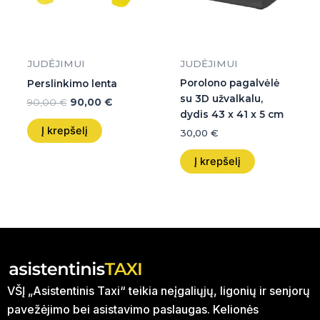
JUDĖJIMUI
JUDĖJIMUI
Porolono pagalvėlė
Perslinkimo lenta
su 3D užvalkalu,
90,00
€
90,00
€
dydis 43 x 41 x 5 cm
Į krepšelį
30,00
€
Į krepšelį
VŠĮ „Asistentinis Taxi“ teikia neįgaliųjų, ligonių ir senjorų
pavežėjimo bei asistavimo paslaugas. Kelionės