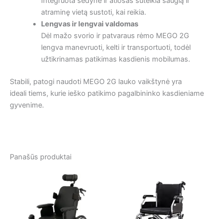
Integruota sėdynė ir atlošas suteikia saugią ir
atraminę vietą sustoti, kai reikia.
Lengvas ir lengvai
valdomas
Dėl mažo svorio ir patvaraus rėmo MEGO 2G
lengva manevruoti, kelti ir transportuoti, todėl
užtikrinamas patikimas kasdienis mobilumas.
Stabili, patogi naudoti MEGO 2G lauko vaikštynė yra
ideali tiems, kurie ieško patikimo pagalbininko kasdieniame
gyvenime.
Panašūs produktai