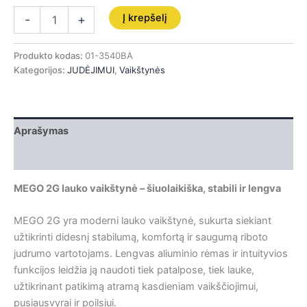
Į krepšelį
-
+
Produkto kodas:
01-3540BA
Kategorijos:
JUDĖJIMUI
,
Vaikštynės
Aprašymas
Papildoma informacija
MEGO 2G lauko vaikštynė – šiuolaikiška, stabili ir lengva
MEGO 2G yra moderni lauko vaikštynė, sukurta siekiant
užtikrinti didesnį stabilumą, komfortą ir saugumą riboto
judrumo vartotojams. Lengvas aliuminio rėmas ir intuityvios
funkcijos leidžia ją naudoti tiek patalpose, tiek lauke,
užtikrinant patikimą atramą kasdieniam vaikščiojimui,
pusiausvyrai ir poilsiui.