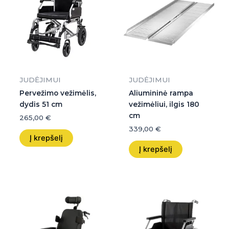
JUDĖJIMUI
JUDĖJIMUI
Pervežimo vežimėlis,
Aliumininė rampa
dydis 51 cm
vežimėliui, ilgis 180
cm
265,00
€
339,00
€
Į krepšelį
Į krepšelį