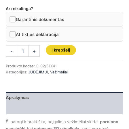
Ar reikalinga?
Garantinis dokumentas
Atitikties deklaracija
Į krepšelį
-
+
Produkto kodas:
C-02/51X41
Kategorijos:
JUDĖJIMUI
,
Vežimėliai
Aprašymas
Papildoma informacija
Ši patogi ir praktiška, neįgaliojo vežimėliui skirta
porolono
pagalvėlė
turi
nuimamą 3D užvalkalą
, kuris yra ypač