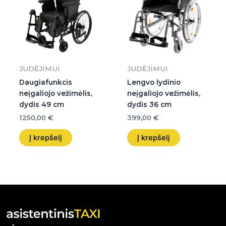
JUDĖJIMUI
JUDĖJIMUI
Daugiafunkcis
Lengvo lydinio
neįgaliojo vežimėlis,
neįgaliojo vežimėlis,
dydis 49 cm
dydis 36 cm
1250,00
€
399,00
€
Į krepšelį
Į krepšelį