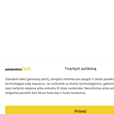
Tvarkyti sutikimą
Siekdami teikti geriausią patirtį, įrenginio informacijai saugoti ir (arba) pasie
technologijas kaip slapukus. Jei sutiksime su šiomis technologijomis, galėsi
kaip naršymo elgsena arba unikalūs ID šioje svetainėje. Nesutikimas arba su
neigiamai paveikti tam tikras funkcijas ir funkcionalumus.
Priimti