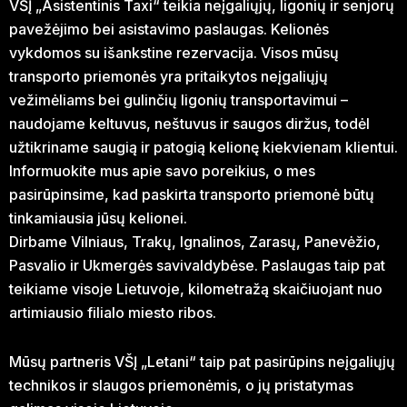
VŠĮ „Asistentinis Taxi“ teikia neįgaliųjų, ligonių ir senjorų
pavežėjimo bei asistavimo paslaugas. Kelionės
vykdomos su išankstine rezervacija. Visos mūsų
transporto priemonės yra pritaikytos neįgaliųjų
vežimėliams bei gulinčių ligonių transportavimui –
naudojame keltuvus, neštuvus ir saugos diržus, todėl
užtikriname saugią ir patogią kelionę kiekvienam klientui.
Informuokite mus apie savo poreikius, o mes
pasirūpinsime, kad paskirta transporto priemonė būtų
tinkamiausia jūsų kelionei.
Dirbame Vilniaus, Trakų, Ignalinos, Zarasų, Panevėžio,
Pasvalio ir Ukmergės savivaldybėse. Paslaugas taip pat
teikiame visoje Lietuvoje, kilometražą skaičiuojant nuo
artimiausio filialo miesto ribos.
Mūsų partneris VŠĮ „Letani“ taip pat pasirūpins neįgaliųjų
technikos ir slaugos priemonėmis, o jų pristatymas