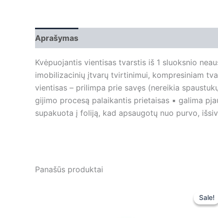
Aprašymas
Papildoma informacija
Kvėpuojantis vientisas tvarstis iš 1 sluoksnio neau
imobilizacinių įtvarų tvirtinimui, kompresiniam tv
vientisas – prilimpa prie savęs (nereikia spaustukų
gijimo procesą palaikantis prietaisas ▪ galima pja
supakuota į foliją, kad apsaugotų nuo purvo, išsi
Panašūs produktai
Sale!
Sale!