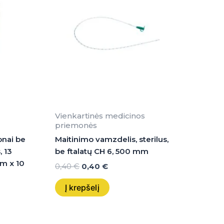
Vienkartinės medicinos
priemonės
onai be
Maitinimo vamzdelis, sterilus,
, 13
be ftalatų CH 6, 500 mm
cm x 10
0,40
€
0,40
€
Į krepšelį