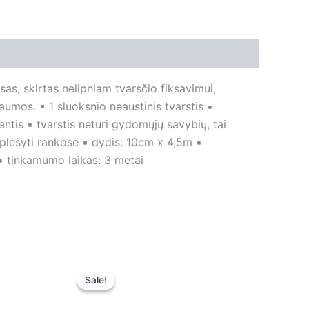
sas, skirtas nelipniam tvarsčio fiksavimui,
aumos. ▪ 1 sluoksnio neaustinis tvarstis ▪
antis ▪ tvarstis neturi gydomųjų savybių, tai
suplėšyti rankose ▪ dydis: 10cm x 4,5m ▪
 ▪ tinkamumo laikas: 3 metai
Original
Current
price
price
Sale!
Sale!
was:
is:
0,40 €.
0,40 €.