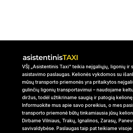
VŠĮ „Asistentinis Taxi“ teikia neįgaliųjų, ligonių i
asistavimo paslaugas. Kelionės vykdomos su išank
mūsų transporto priemonės yra pritaikytos neįgal
gulinčių ligonių transportavimui – naudojame kelt
diržus, todėl užtikriname saugią ir patogią kelionę
Informuokite mus apie savo poreikius, o mes pasi
transporto priemonė būtų tinkamiausia jūsų kelion
Dirbame Vilniaus, Trakų, Ignalinos, Zarasų, Panev
savivaldybėse. Paslaugas taip pat teikiame visoje