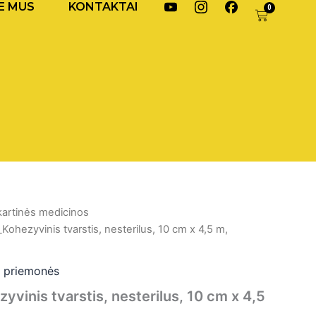
raudonas
Y
I
F
E MUS
KONTAKTAI
0
Cart
o
n
a
u
s
c
t
t
e
o
a
b
b
g
o
e
r
o
I
a
k
k
m
I
o
I
k
n
k
o
a
o
n
n
a
a
kartinės medicinos
urrent
ohezyvinis tvarstis, nesterilus, 10 cm x 4,5 m,
rice
:
s priemonės
vinis tvarstis, nesterilus, 10 cm x 4,5
,70 €.