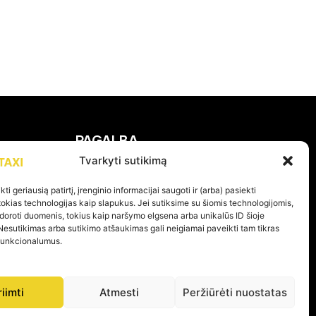
PAGALBA
Tvarkyti sutikimą
Privatumo politika
ti geriausią patirtį, įrenginio informacijai saugoti ir (arba) pasiekti
Pirkimo – pardavimo taisyklės
kias technologijas kaip slapukus. Jei sutiksime su šiomis technologijomis,
doroti duomenis, tokius kaip naršymo elgsena arba unikalūs ID šioje
Prekių grąžinimas ir garantijos
Nesutikimas arba sutikimo atšaukimas gali neigiamai paveikti tam tikras
 funkcionalumus.
riimti
Atmesti
Peržiūrėti nuostatas
KOME PER 24H