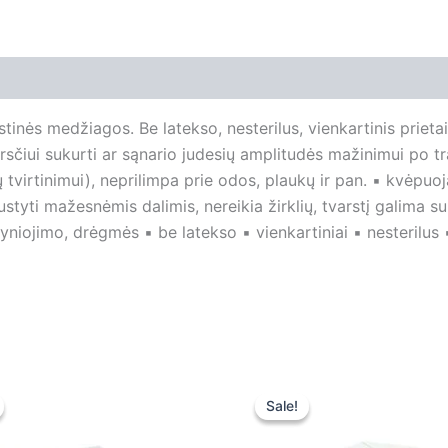
stinės medžiagos. Be latekso, nesterilus, vienkartinis prietai
arsčiui sukurti ar sąnario judesių amplitudės mažinimui po tr
 tvirtinimui), neprilimpa prie odos, plaukų ir pan. ▪ kvėpuoj
ustyti mažesnėmis dalimis, nereikia žirklių, tvarstį galima 
vyniojimo, drėgmės ▪ be latekso ▪ vienkartiniai ▪ nesterilus
Original
Current
Original
Current
price
price
price
price
Sale!
Sale!
was:
is:
was:
is:
20,60 €.
20,59 €.
4,30 €.
4,30 €.