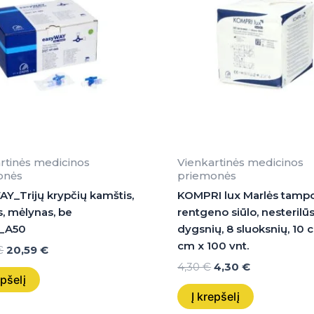
rtinės medicinos
Vienkartinės medicinos
onės
priemonės
Y_Trijų krypčių kamštis,
KOMPRI lux Marlės tamp
s, mėlynas, be
rentgeno siūlo, nesterilūs
ų_A50
dygsnių, 8 sluoksnių, 10 
cm x 100 vnt.
€
20,59
€
4,30
€
4,30
€
epšelį
Į krepšelį