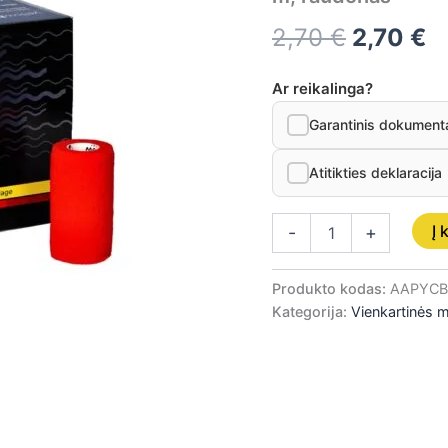
4,5
m,
2,70
€
2,70
€
raudonas
Ar reikalinga?
Garantinis dokument
Atitikties deklaracija
Į 
-
+
Produkto kodas:
AAPYCB
Kategorija:
Vienkartinės 