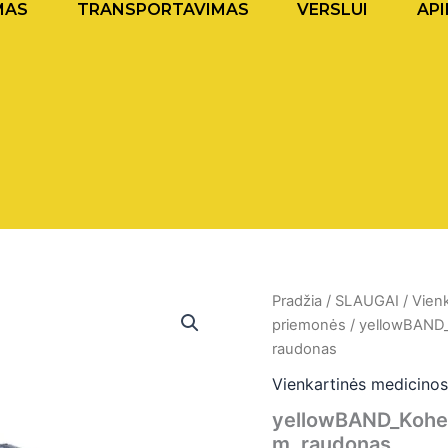
MAS
TRANSPORTAVIMAS
VERSLUI
API
produkto
Pradžia
/
SLAUGAI
/
Vien
Original
C
kiekis:
priemonės
/ yellowBAND_K
yellowBAND_Kohezyvinis
price
p
raudonas
tvarstis,
nesterilus,
was:
is
Vienkartinės medicino
10
yellowBAND_Kohezy
cm
2,70 €.
2
x
m, raudonas