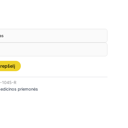
as
krepšelį
-1045-R
medicinos priemonės