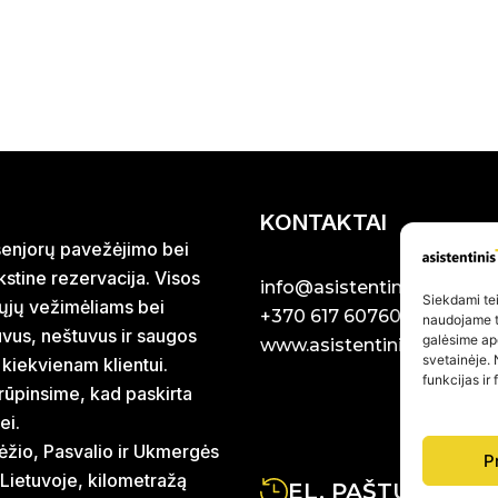
KONTAKTAI
r senjorų pavežėjimo bei
stine rezervacija. Visos
info@asistentinistaxi.lt
Siekdami teik
iųjų vežimėliams bei
+370 617 60760
naudojame to
uvus, neštuvus ir saugos
galėsime ap
www.asistentinistaxi.lt
svetainėje. 
 kiekvienam klientui.
funkcijas ir
rūpinsime, kad paskirta
ei.
ėžio, Pasvalio ir Ukmergės
P
 Lietuvoje, kilometražą
EL. PAŠTU ATSA