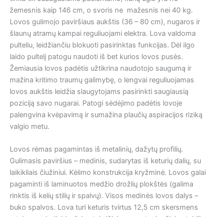
žemesnis kaip 146 cm, o svoris ne mažesnis nei 40 kg.
Lovos gulimojo paviršiaus aukštis (36 – 80 cm), nugaros ir
šlaunų atramų kampai reguliuojami elektra. Lova valdoma
pulteliu, leidžiančiu blokuoti pasirinktas funkcijas. Dėl ilgo
laido pultelį patogu naudoti iš bet kurios lovos pusės.
Žemiausia lovos padėtis užtikrina naudotojo saugumą ir
mažina kritimo traumų galimybę, o lengvai reguliuojamas
lovos aukštis leidžia slaugytojams pasirinkti saugiausią
poziciją savo nugarai. Patogi sėdėjimo padėtis lovoje
palengvina kvėpavimą ir sumažina plaučių aspiracijos riziką
valgio metu.
Lovos rėmas pagamintas iš metalinių, dažytų profilių.
Gulimasis paviršius – medinis, sudarytas iš keturių dalių, su
laikikliais čiužiniui. Kėlimo konstrukcija kryžminė. Lovos galai
pagaminti iš laminuotos medžio drožlių plokštės (galima
rinktis iš kelių stilių ir spalvų). Visos medinės lovos dalys –
buko spalvos. Lova turi keturis tvirtus 12,5 cm skersmens