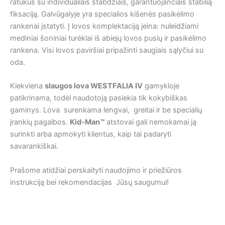
ratukus su individualiais stabdžiais, garantuojančiais stabilią
fiksaciją. Galvūgalyje yra specialios kišenės pasikėlimo
rankenai įstatyti. Į lovos komplektaciją įeina: nuleidžiami
mediniai šoniniai turėklai iš abiejų lovos pusių ir pasikėlimo
rankena. Visi lovos paviršiai pripažinti saugiais sąlyčiui su
oda.
Kiekviena
slaugos lova WESTFALIA IV
gamykloje
patikrinama, todėl naudotoją pasiekia tik kokybiškas
gaminys. Lova surenkama lengvai, greitai ir be specialių
įrankių pagalbos.
Kid-Man™
atstovai gali nemokamai ją
surinkti arba apmokyti klientus, kaip tai padaryti
savarankiškai.
Prašome atidžiai perskaityti naudojimo ir priežiūros
instrukciją bei rekomendacijas Jūsų saugumui!