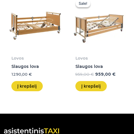
price
price
Sale!
Sale!
was:
is:
959,00 €.
959,00 €
Lovos
Lovos
Slaugos lova
Slaugos lova
1290,00
€
959,00
€
959,00
€
Į krepšelį
Į krepšelį