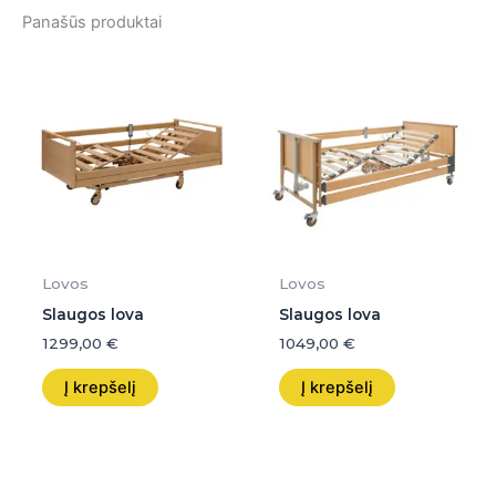
Panašūs produktai
Lovos
Lovos
Slaugos lova
Slaugos lova
1299,00
€
1049,00
€
Į krepšelį
Į krepšelį
Original
Current