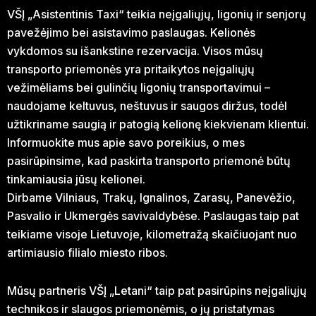
VŠĮ „Asistentinis Taxi“ teikia neįgaliųjų, ligonių ir senjorų
pavežėjimo bei asistavimo paslaugas. Kelionės
vykdomos su išankstine rezervacija. Visos mūsų
transporto priemonės yra pritaikytos neįgaliųjų
vežimėliams bei gulinčių ligonių transportavimui –
naudojame keltuvus, neštuvus ir saugos diržus, todėl
užtikriname saugią ir patogią kelionę kiekvienam klientui.
Informuokite mus apie savo poreikius, o mes
pasirūpinsime, kad paskirta transporto priemonė būtų
tinkamiausia jūsų kelionei.
Dirbame Vilniaus, Trakų, Ignalinos, Zarasų, Panevėžio,
Pasvalio ir Ukmergės savivaldybėse. Paslaugas taip pat
teikiame visoje Lietuvoje, kilometražą skaičiuojant nuo
artimiausio filialo miesto ribos.
Mūsų partneris VŠĮ „Letani“ taip pat pasirūpins neįgaliųjų
technikos ir slaugos priemonėmis, o jų pristatymas