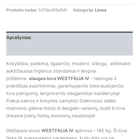
Produkto kodas:
537de305e941
Kategorija:
Lovos
Aprašymas
Papildoma informacija
Kokybiška, patikima, ilgaamžė, moderni, stilinga, atitinkanti
aukščiausius higienos standartus ir lengvai
prižiūrima
slaugos lova WESTFALIA IV
– teisingas ir
praktiškas pasirinkimas, garantuojantis besinaudojančio
lova patogumą, lengvinantis slaugančiojo kasdienybę!
Puikus kainos ir kokybės santykis! Gulimosios dalies
matmenis galima rinktis iš daugelio variantų, todėl ši lova
tinkama įvairių fizinių duomenų naudotojui!
Didžiausia lovos
WESTFALIA IV
apkrova – 185 kg. Ši lova
tinka tik suaugusiems pacientams, kurių ūgis yra ne