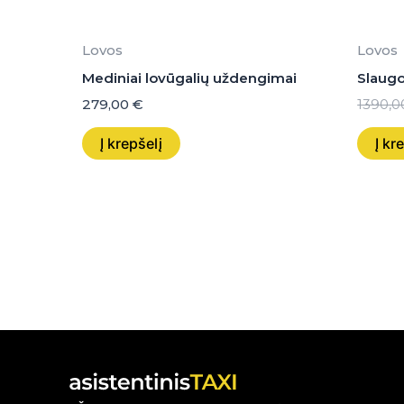
Lovos
Lovos
Mediniai lovūgalių uždengimai
Slaugo
279,00
€
1390,
Į krepšelį
Į kr