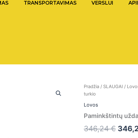
MAS
TRANSPORTAVIMAS
VERSLUI
API
produkto
Pradžia
/
SLAUGAI
/
Lovo
Origi
kiekis:
turkio
Paminkštintų
price
uždangalų
Lovos
komplektas
was:
Paminkštintų užda
slaugos
lovai,
346,2
346,24
€
346,
turkio