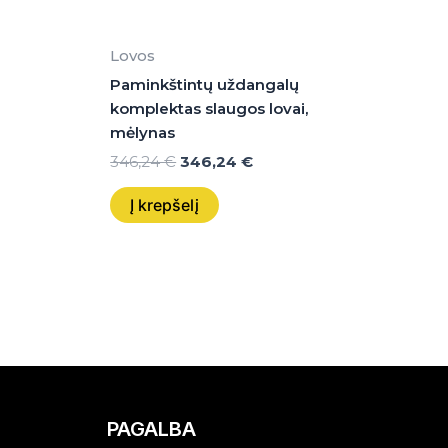
Lovos
Paminkštintų uždangalų
komplektas slaugos lovai,
mėlynas
346,24
€
346,24
€
Į krepšelį
PAGALBA