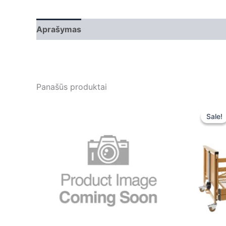
Aprašymas
Papildoma informacija
Panašūs produktai
Sale!
Sale!