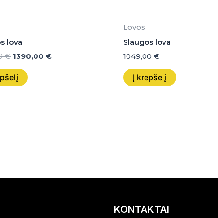
Lovos
s lova
Slaugos lova
00
€
1390,00
€
1049,00
€
epšelį
Į krepšelį
KONTAKTAI