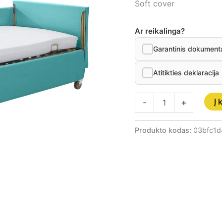
Soft cover
Ar reikalinga?
Garantinis dokument
Atitikties deklaracija
Į 
-
+
Produkto kodas:
03bfc1