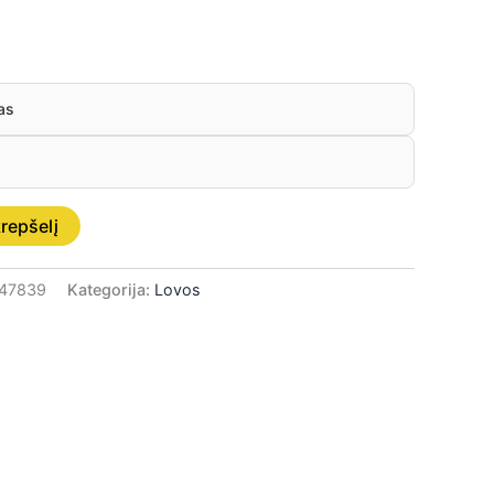
as
krepšelį
d47839
Kategorija:
Lovos