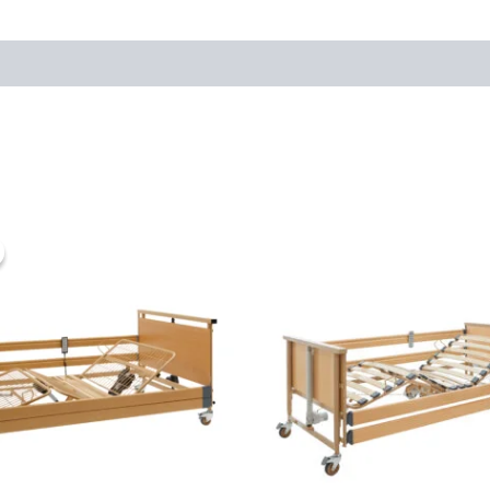
Original
Current
price
price
was:
is:
1390,00 €.
1390,00 €.