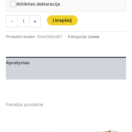
Atitikties deklaracija
Į krepšelį
-
+
Produkto kodas:
10ce03a1ed01
Kategorija:
Lovos
Aprašymas
Papildoma informacija
Panašūs produktai