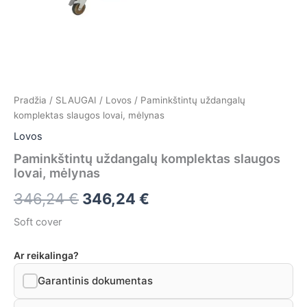
Pradžia
/
SLAUGAI
/
Lovos
/ Paminkštintų uždangalų
komplektas slaugos lovai, mėlynas
Lovos
Paminkštintų uždangalų komplektas slaugos
lovai, mėlynas
346,24
€
346,24
€
Soft cover
Ar reikalinga?
Garantinis dokumentas