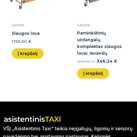
Lovos
Lovos
Paminkštintų
Slaugos lova
uždangalų
1150,00
€
komplektas slaugos
Į krepšelį
lovai, levandų
346,24
€
346,24
€
Į krepšelį
VŠĮ „Asistentinis Taxi“ teikia neįgaliųjų, ligonių ir senjorų
pavežėjimo bei asistavimo paslaugas. Kelionės