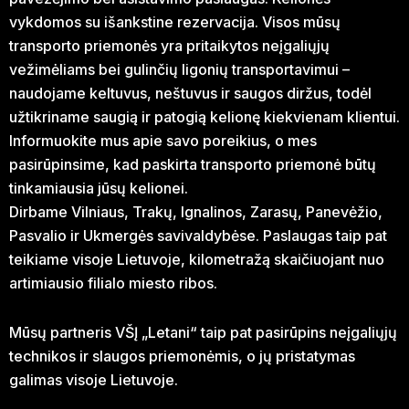
vykdomos su išankstine rezervacija. Visos mūsų
transporto priemonės yra pritaikytos neįgaliųjų
vežimėliams bei gulinčių ligonių transportavimui –
naudojame keltuvus, neštuvus ir saugos diržus, todėl
užtikriname saugią ir patogią kelionę kiekvienam klientui.
Informuokite mus apie savo poreikius, o mes
pasirūpinsime, kad paskirta transporto priemonė būtų
tinkamiausia jūsų kelionei.
Dirbame Vilniaus, Trakų, Ignalinos, Zarasų, Panevėžio,
Pasvalio ir Ukmergės savivaldybėse. Paslaugas taip pat
teikiame visoje Lietuvoje, kilometražą skaičiuojant nuo
artimiausio filialo miesto ribos.
Mūsų partneris VŠĮ „Letani“ taip pat pasirūpins neįgaliųjų
technikos ir slaugos priemonėmis, o jų pristatymas
galimas visoje Lietuvoje.