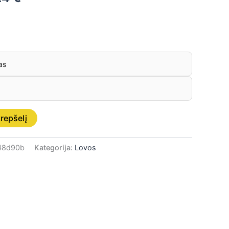
as
krepšelį
48d90b
Kategorija:
Lovos