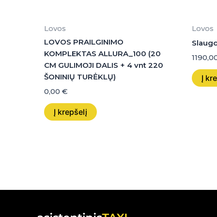
Lovos
Lovos
LOVOS PRAILGINIMO
Slaugo
KOMPLEKTAS ALLURA_100 (20
1190,0
CM GULIMOJI DALIS + 4 vnt 220
ŠONINIŲ TURĖKLŲ)
Į kr
0,00
€
Į krepšelį