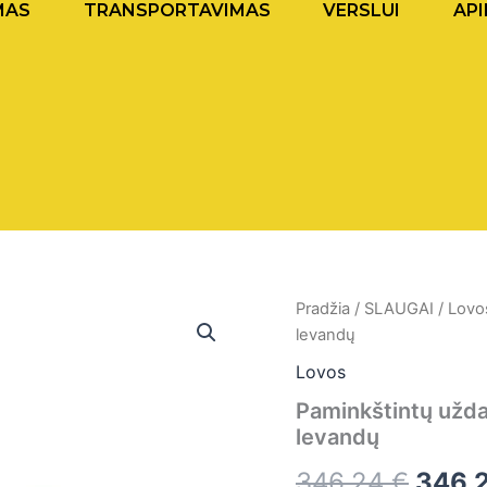
MAS
TRANSPORTAVIMAS
VERSLUI
API
produkto
Pradžia
/
SLAUGAI
/
Lovo
Origi
kiekis:
levandų
Paminkštintų
price
uždangalų
Lovos
komplektas
was:
Paminkštintų užda
slaugos
levandų
lovai,
346,2
levandų
346,24
€
346,