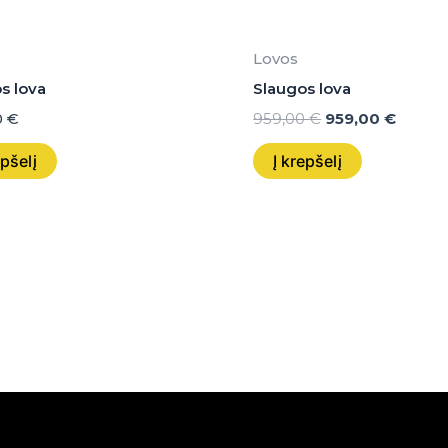
Lovos
s lova
Slaugos lova
0
€
959,00
€
959,00
€
epšelį
Į krepšelį