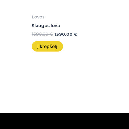
Lovos
Slaugos lova
1390,00
€
1390,00
€
Į krepšelį