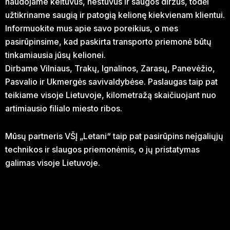
naudojame keltuvus, neštuvus ir saugos diržus, todėl
užtikriname saugią ir patogią kelionę kiekvienam klientui.
Informuokite mus apie savo poreikius, o mes
pasirūpinsime, kad paskirta transporto priemonė būtų
tinkamiausia jūsų kelionei.
Dirbame Vilniaus, Trakų, Ignalinos, Zarasų, Panevėžio,
Pasvalio ir Ukmergės savivaldybėse. Paslaugas taip pat
teikiame visoje Lietuvoje, kilometražą skaičiuojant nuo
artimiausio filialo miesto ribos.
Mūsų partneris VŠĮ „Letani“ taip pat pasirūpins neįgaliųjų
technikos ir slaugos priemonėmis, o jų pristatymas
galimas visoje Lietuvoje.