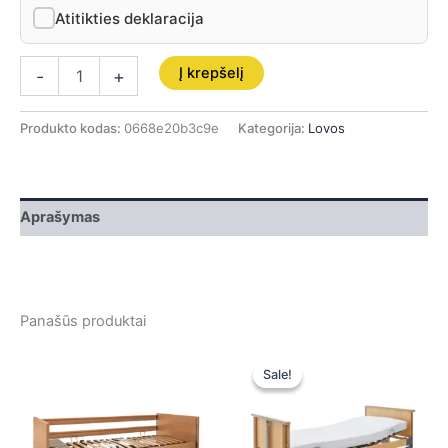
Atitikties deklaracija
Į krepšelį
-
+
Produkto kodas:
0668e20b3c9e
Kategorija:
Lovos
Aprašymas
Panašūs produktai
Original
Current
price
price
Sale!
Sale!
was:
is:
849,00 €.
849,00 €