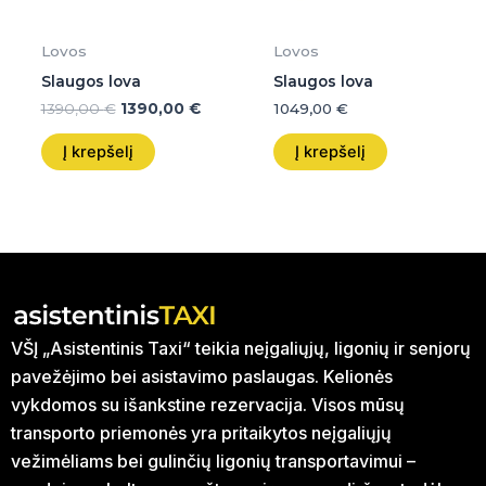
Lovos
Lovos
Slaugos lova
Slaugos lova
1390,00
€
1390,00
€
1049,00
€
Į krepšelį
Į krepšelį
VŠĮ „Asistentinis Taxi“ teikia neįgaliųjų, ligonių ir senjorų
pavežėjimo bei asistavimo paslaugas. Kelionės
vykdomos su išankstine rezervacija. Visos mūsų
transporto priemonės yra pritaikytos neįgaliųjų
vežimėliams bei gulinčių ligonių transportavimui –