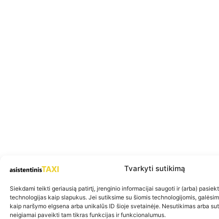
Tvarkyti sutikimą
Siekdami teikti geriausią patirtį, įrenginio informacijai saugoti ir (arba) pasie
technologijas kaip slapukus. Jei sutiksime su šiomis technologijomis, galėsi
kaip naršymo elgsena arba unikalūs ID šioje svetainėje. Nesutikimas arba su
neigiamai paveikti tam tikras funkcijas ir funkcionalumus.