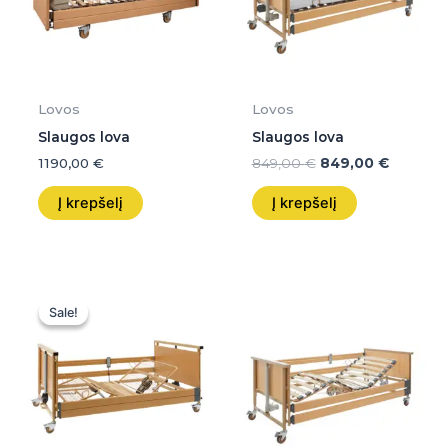
Lovos
Lovos
Slaugos lova
Slaugos lova
1190,00
€
849,00
€
849,00
€
Į krepšelį
Į krepšelį
Original
Current
price
price
Sale!
Sale!
was:
is:
1390,00 €.
1390,00 €.