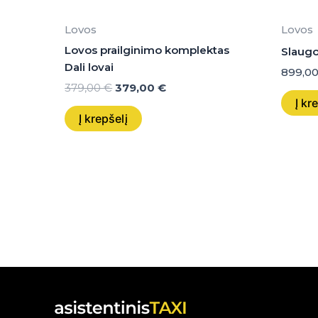
Lovos
Lovos
Lovos prailginimo komplektas
Slaugo
Dali lovai
899,0
379,00
€
379,00
€
Į kr
Į krepšelį