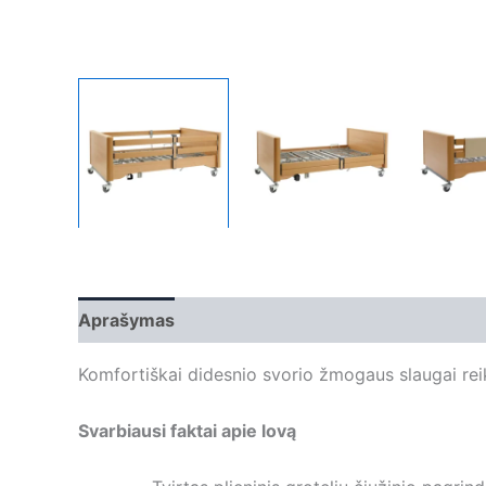
Aprašymas
Papildoma informacija
Komfortiškai didesnio svorio žmogaus slaugai reiki
Svarbiausi faktai apie lovą