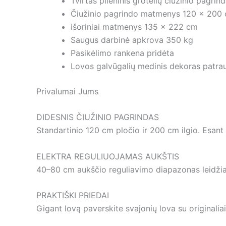
Tvirtas plieninis grotelių čiužinio pagrin
Čiužinio pagrindo matmenys 120 x 200
išoriniai matmenys 135 x 222 cm
Saugus darbinė apkrova 350 kg
Pasikėlimo rankena pridėta
Lovos galvūgalių medinis dekoras patrau
Privalumai Jums
DIDESNIS ČIUŽINIO PAGRINDAS
Standartinio 120 cm pločio ir 200 cm ilgio. Esant 
ELEKTRA REGULIUOJAMAS AUKŠTIS
40–80 cm aukščio reguliavimo diapazonas leidžia le
PRAKTIŠKI PRIEDAI
Gigant lovą paverskite svajonių lova su originaliai