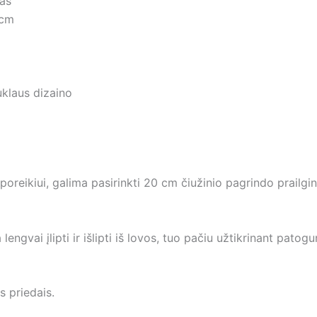
das
 cm
klaus dizaino
poreikiui, galima pasirinkti 20 cm čiužinio pagrindo prailgi
ngvai įlipti ir išlipti iš lovos, tuo pačiu užtikrinant pato
s priedais.