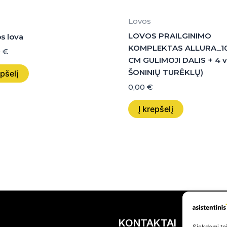
Lovos
LOVOS PRAILGINIMO
s lova
KOMPLEKTAS ALLURA_10
0
€
CM GULIMOJI DALIS + 4 
ŠONINIŲ TURĖKLŲ)
epšelį
0,00
€
Į krepšelį
KONTAKTAI
Siekdami teik