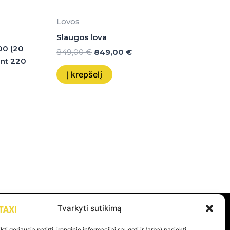
Lovos
Slaugos lova
0 (20
849,00
€
849,00
€
vnt 220
Į krepšelį
Tvarkyti sutikimą
PAGALBA
ti geriausią patirtį, įrenginio informacijai saugoti ir (arba) pasiekti