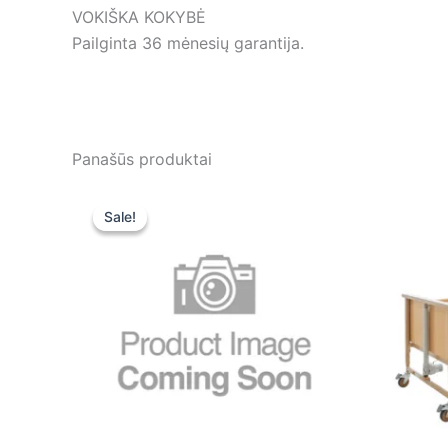
VOKIŠKA KOKYBĖ
Pailginta 36 mėnesių garantija.
Panašūs produktai
Original
Current
price
price
Sale!
Sale!
was:
is:
379,00 €.
379,00 €.