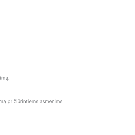
nimą.
gumą prižiūrintiems asmenims.