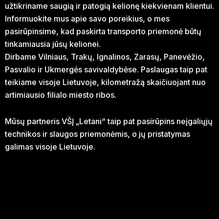
užtikriname saugią ir patogią kelionę kiekvienam klientui.
Informuokite mus apie savo poreikius, o mes
pasirūpinsime, kad paskirta transporto priemonė būtų
tinkamiausia jūsų kelionei.
Dirbame Vilniaus, Trakų, Ignalinos, Zarasų, Panevėžio,
Pasvalio ir Ukmergės savivaldybėse. Paslaugas taip pat
teikiame visoje Lietuvoje, kilometražą skaičiuojant nuo
artimiausio filialo miesto ribos.
Mūsų partneris VŠĮ „Letani“ taip pat pasirūpins neįgaliųjų
technikos ir slaugos priemonėmis, o jų pristatymas
galimas visoje Lietuvoje.