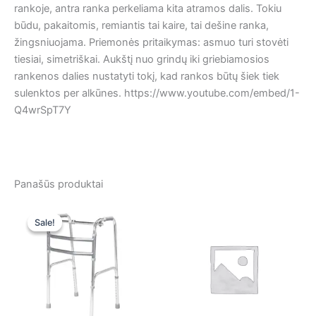
rankoje, antra ranka perkeliama kita atramos dalis. Tokiu
būdu, pakaitomis, remiantis tai kaire, tai dešine ranka,
žingsniuojama. Priemonės pritaikymas: asmuo turi stovėti
tiesiai, simetriškai. Aukštį nuo grindų iki griebiamosios
rankenos dalies nustatyti tokį, kad rankos būtų šiek tiek
sulenktos per alkūnes. https://www.youtube.com/embed/1-
Q4wrSpT7Y
Panašūs produktai
Original
Current
price
price
Sale!
Sale!
was:
is:
55,00 €.
55,00 €.