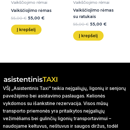
Vaikščiojimo rėmai
Vaikščiojimo rėmai
Vaikščiojimo rėmas
Vaikščiojimo rėmas
su ratukais
55,00
€
55,00
€
55,00
€
55,00
€
Į krepšelį
Į krepšelį
VŠĮ „Asistentinis Taxi“ teikia neįgaliųjų, ligonių ir senjorų
pavežėjimo bei asistavimo paslaugas. Kelionės
vykdomos su išankstine rezervacija. Visos mūsų
transporto priemonės yra pritaikytos neįgaliųjų
vežimėliams bei gulinčių ligonių transportavimui –
naudojame keltuvus, neštuvus ir saugos diržus, todėl