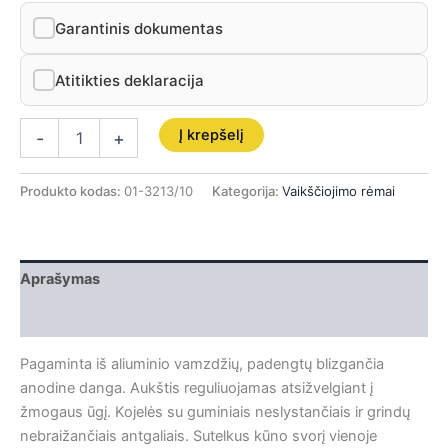
Garantinis dokumentas
Atitikties deklaracija
Į krepšelį
-
+
Produkto kodas:
01-3213/10
Kategorija:
Vaikščiojimo rėmai
Aprašymas
Papildoma informacija
Pagaminta iš aliuminio vamzdžių, padengtų blizgančia
anodine danga. Aukštis reguliuojamas atsižvelgiant į
žmogaus ūgį. Kojelės su guminiais neslystančiais ir grindų
nebraižančiais antgaliais. Sutelkus kūno svorį vienoje