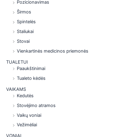
Pozicionavimas
Širmos
Spintelės
Staliukai
Stovai
Vienkartinės medicinos priemonės
TUALETUI
Paaukštinimai
Tualeto kėdės
VAIKAMS
Kedutės
Stovėjimo atramos
Vaikų voniai
Vežimėliai
VONIAI