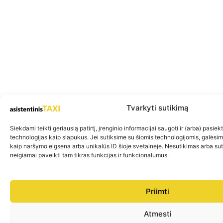
Tvarkyti sutikimą
Siekdami teikti geriausią patirtį, įrenginio informacijai saugoti ir (arba) pasie
technologijas kaip slapukus. Jei sutiksime su šiomis technologijomis, galėsi
kaip naršymo elgsena arba unikalūs ID šioje svetainėje. Nesutikimas arba su
neigiamai paveikti tam tikras funkcijas ir funkcionalumus.
Priimti
Atmesti