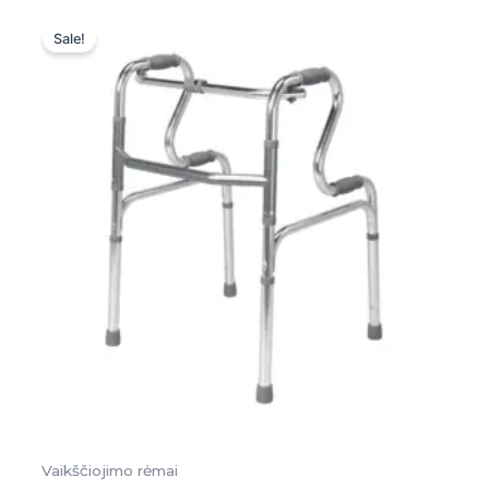
Original
Current
price
price
Sale!
was:
is:
55,00 €.
55,00 €.
Vaikščiojimo rėmai