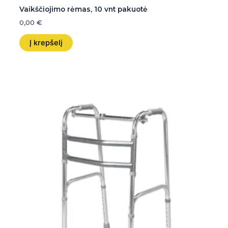
Vaikščiojimo rėmas, 10 vnt pakuotė
0,00
€
Į krepšelį