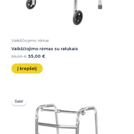
Vaikščiojimo rėmai
Vaikščiojimo rėmas su ratukais
55,00
€
55,00
€
Į krepšelį
Original
Current
price
price
Sale!
was:
is:
55,00 €.
55,00 €.