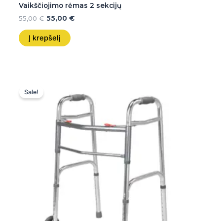
Vaikščiojimo rėmas 2 sekcijų
55,00
€
55,00
€
Į krepšelį
Original
Current
price
price
Sale!
was:
is:
55,00 €.
55,00 €.