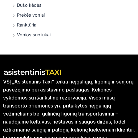
Dušo kėdės
Prekės voniai
Ranktūriai
Vonios suoliukai
VŠĮ „Asistentinis Taxi“ teikia neįgaliųjų, ligonių ir senjorų
pavežėjimo bei asistavimo paslaugas. Kelionės
vykdomos su išankstine rezervacija. Visos mūsų
transporto priemonės yra pritaikytos neįgaliųjų
vežimėliams bei gulinčių ligonių transportavimui –
naudojame keltuvus, neštuvus ir saugos diržus, todėl
užtikriname saugią ir patogią kelionę kiekvienam klientui.
Informuokite mus apie savo poreikius, o mes