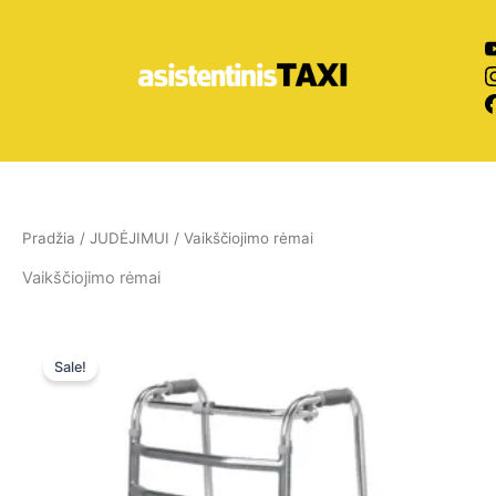
Pereiti
prie
turinio
Pradžia
/
JUDĖJIMUI
/ Vaikščiojimo rėmai
Vaikščiojimo rėmai
Original
Current
price
price
Sale!
was:
is:
55,00 €.
55,00 €.