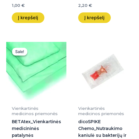
1,00
€
2,20
€
Į krepšelį
Į krepšelį
Original
Current
price
price
Sale!
Sale!
was:
is:
3,80 €.
3,80 €.
Vienkartinės
Vienkartinės
medicinos priemonės
medicinos priemonės
BETAtex_Vienkartinės
dicoSPIKE
medicininės
Chemo_Nutraukimo
patalynės
kaniulė su bakterijų ir