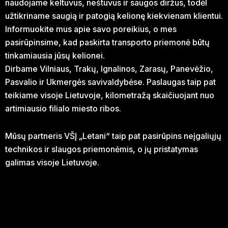
naudojame keltuvus, neštuvus ir saugos diržus, todėl
užtikriname saugią ir patogią kelionę kiekvienam klientui.
Informuokite mus apie savo poreikius, o mes
pasirūpinsime, kad paskirta transporto priemonė būtų
tinkamiausia jūsų kelionei.
Dirbame Vilniaus, Trakų, Ignalinos, Zarasų, Panevėžio,
Pasvalio ir Ukmergės savivaldybėse. Paslaugas taip pat
teikiame visoje Lietuvoje, kilometražą skaičiuojant nuo
artimiausio filialo miesto ribos.
Mūsų partneris VŠĮ „Letani“ taip pat pasirūpins neįgaliųjų
technikos ir slaugos priemonėmis, o jų pristatymas
galimas visoje Lietuvoje.