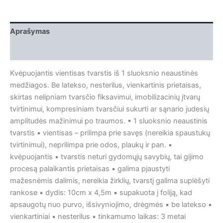
Aprašymas
Papildoma informacija
Kvėpuojantis vientisas tvarstis iš 1 sluoksnio neaustinės
medžiagos. Be latekso, nesterilus, vienkartinis prietaisas,
skirtas nelipniam tvarsčio fiksavimui, imobilizacinių įtvarų
tvirtinimui, kompresiniam tvarsčiui sukurti ar sąnario judesių
amplitudės mažinimui po traumos. ▪ 1 sluoksnio neaustinis
tvarstis ▪ vientisas – prilimpa prie savęs (nereikia spaustukų
tvirtinimui), neprilimpa prie odos, plaukų ir pan. ▪
kvėpuojantis ▪ tvarstis neturi gydomųjų savybių, tai gijimo
procesą palaikantis prietaisas ▪ galima pjaustyti
mažesnėmis dalimis, nereikia žirklių, tvarstį galima suplėšyti
rankose ▪ dydis: 10cm x 4,5m ▪ supakuota į foliją, kad
apsaugotų nuo purvo, išsivyniojimo, drėgmės ▪ be latekso ▪
vienkartiniai ▪ nesterilus ▪ tinkamumo laikas: 3 metai