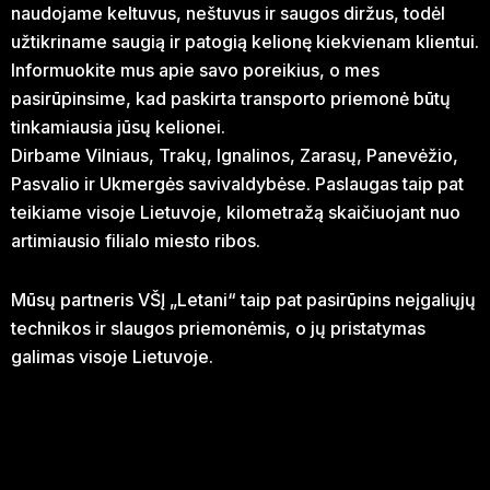
naudojame keltuvus, neštuvus ir saugos diržus, todėl
užtikriname saugią ir patogią kelionę kiekvienam klientui.
Informuokite mus apie savo poreikius, o mes
pasirūpinsime, kad paskirta transporto priemonė būtų
tinkamiausia jūsų kelionei.
Dirbame Vilniaus, Trakų, Ignalinos, Zarasų, Panevėžio,
Pasvalio ir Ukmergės savivaldybėse. Paslaugas taip pat
teikiame visoje Lietuvoje, kilometražą skaičiuojant nuo
artimiausio filialo miesto ribos.
Mūsų partneris VŠĮ „Letani“ taip pat pasirūpins neįgaliųjų
technikos ir slaugos priemonėmis, o jų pristatymas
galimas visoje Lietuvoje.