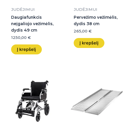
JUDĖJIMUI
JUDĖJIMUI
Daugiafunkcis
Pervežimo vežimėlis,
neįgaliojo vežimėlis,
dydis 38 cm
dydis 49 cm
265,00
€
1250,00
€
Į krepšelį
Į krepšelį