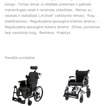
įranga: -Tvirtas rėmas su dideliais priekiniais ir galiniais
manevringais ratais ir rankiniais stabdžiais; -Rėmas su
ratukais ir stabdžiais („Activall“ vaikštynės rėmas); -Kojų
stabilizatorius; -Reguliuojama apsauginė krūtinės atrama; -
Reguliuojama apsauginė dubens atrama; -Diržas, juosiamas
tarp naudotojo kojų; -Rankena; -Krepšys.
Panašūs produktai