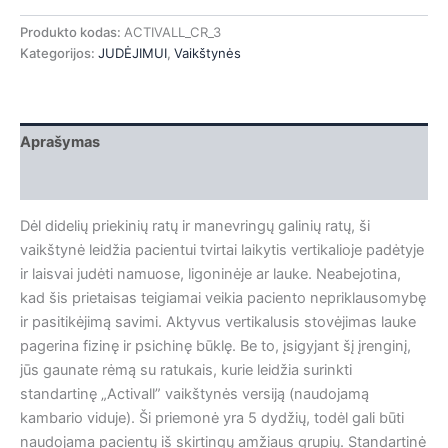
Produkto kodas:
ACTIVALL_CR_3
Kategorijos:
JUDĖJIMUI
,
Vaikštynės
Aprašymas
Papildoma informacija
Dėl didelių priekinių ratų ir manevringų galinių ratų, ši
vaikštynė leidžia pacientui tvirtai laikytis vertikalioje padėtyje
ir laisvai judėti namuose, ligoninėje ar lauke. Neabejotina,
kad šis prietaisas teigiamai veikia paciento nepriklausomybę
ir pasitikėjimą savimi. Aktyvus vertikalusis stovėjimas lauke
pagerina fizinę ir psichinę būklę. Be to, įsigyjant šį įrenginį,
jūs gaunate rėmą su ratukais, kurie leidžia surinkti
standartinę „Activall” vaikštynės versiją (naudojamą
kambario viduje). Ši priemonė yra 5 dydžių, todėl gali būti
naudojama pacientų iš skirtingų amžiaus grupių. Standartinė