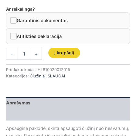
Ar reikalinga?
Garantinis dokumentas
Atitikties deklaracija
Į krepšelį
-
+
Produkto kodas:
HL810020012015
Kategorijos:
Čiužiniai
,
SLAUGAI
Aprašymas
Papildoma informacija
Apsauginė paklodė, skirta apsaugoti čiužinį nuo nešvarumų,
skysčių. Pagaminta iš specialiai gydymo įstaigoms sukurto