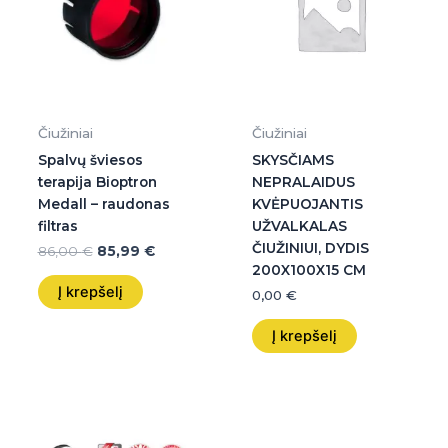
Čiužiniai
Čiužiniai
Spalvų šviesos
SKYSČIAMS
terapija Bioptron
NEPRALAIDUS
Medall – raudonas
KVĖPUOJANTIS
filtras
UŽVALKALAS
ČIUŽINIUI, DYDIS
86,00
€
85,99
€
200X100X15 CM
Į krepšelį
0,00
€
Į krepšelį