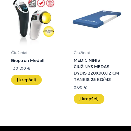
Čiužiniai
Čiužiniai
MEDICININIS
Bioptron Medall
ČIUŽINYS MEDAS,
1301,00
€
DYDIS 220X90X12 CM
Į krepšelį
TANKIS 25 KG/M3
0,00
€
Į krepšelį