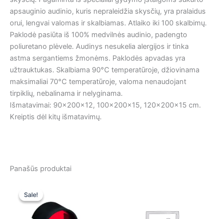
apsauginio audinio, kuris nepraleidžia skysčių, yra pralaidus
orui, lengvai valomas ir skalbiamas. Atlaiko iki 100 skalbimų.
Paklodė pasiūta iš 100% medvilnės audinio, padengto
poliuretano plėvele. Audinys nesukelia alergijos ir tinka
astma sergantiems žmonėms. Paklodės apvadas yra
užtrauktukas. Skalbiama 90°C temperatūroje, džiovinama
maksimaliai 70°C temperatūroje, valoma nenaudojant
tirpiklių, nebalinama ir nelyginama.
Išmatavimai: 90x200x12, 100x200x15, 120x200x15 cm.
Kreiptis dėl kitų išmatavimų.
Panašūs produktai
Original
Current
price
price
Sale!
Sale!
was:
is:
86,00 €.
85,99 €.