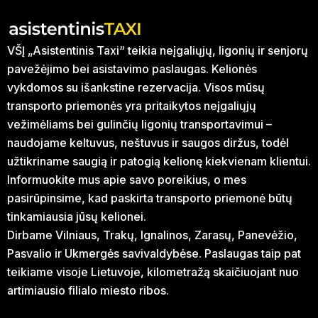
VŠĮ „Asistentinis Taxi“ teikia neįgaliųjų, ligonių ir senjorų
pavežėjimo bei asistavimo paslaugas. Kelionės
vykdomos su išankstine rezervacija. Visos mūsų
transporto priemonės yra pritaikytos neįgaliųjų
vežimėliams bei gulinčių ligonių transportavimui –
naudojame keltuvus, neštuvus ir saugos diržus, todėl
užtikriname saugią ir patogią kelionę kiekvienam klientui.
Informuokite mus apie savo poreikius, o mes
pasirūpinsime, kad paskirta transporto priemonė būtų
tinkamiausia jūsų kelionei.
Dirbame Vilniaus, Trakų, Ignalinos, Zarasų, Panevėžio,
Pasvalio ir Ukmergės savivaldybėse. Paslaugas taip pat
teikiame visoje Lietuvoje, kilometražą skaičiuojant nuo
artimiausio filialo miesto ribos.