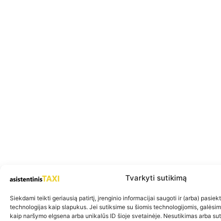
Tvarkyti sutikimą
Siekdami teikti geriausią patirtį, įrenginio informacijai saugoti ir (arba) pasie
technologijas kaip slapukus. Jei sutiksime su šiomis technologijomis, galėsi
kaip naršymo elgsena arba unikalūs ID šioje svetainėje. Nesutikimas arba su