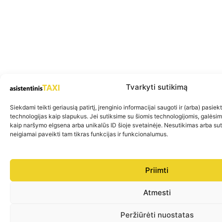
Tvarkyti sutikimą
Siekdami teikti geriausią patirtį, įrenginio informacijai saugoti ir (arba) pasie
technologijas kaip slapukus. Jei sutiksime su šiomis technologijomis, galėsi
kaip naršymo elgsena arba unikalūs ID šioje svetainėje. Nesutikimas arba su
neigiamai paveikti tam tikras funkcijas ir funkcionalumus.
Priimti
Atmesti
Peržiūrėti nuostatas