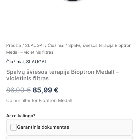
Pradžia
/
SLAUGAI
/
Čiužiniai
/ Spalvų šviesos terapija Bioptron
Medall – violetinis filtras
Čiužiniai
,
SLAUGAI
Spalvų šviesos terapija Bioptron Medall –
violetinis filtras
86,00
€
85,99
€
Colour filter for Bioptron Medall
Ar reikalinga?
Garantinis dokumentas