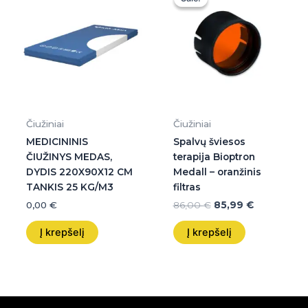
was:
is:
86,00 €.
85,99 €.
Čiužiniai
Čiužiniai
MEDICININIS
Spalvų šviesos
ČIUŽINYS MEDAS,
terapija Bioptron
DYDIS 220X90X12 CM
Medall – oranžinis
TANKIS 25 KG/M3
filtras
0,00
€
86,00
€
85,99
€
Į krepšelį
Į krepšelį