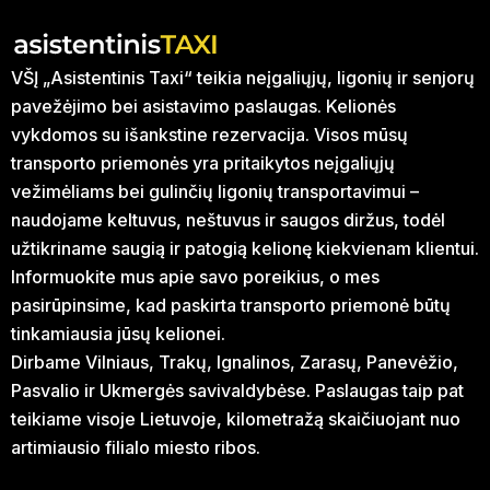
VŠĮ „Asistentinis Taxi“ teikia neįgaliųjų, ligonių ir senjorų
pavežėjimo bei asistavimo paslaugas. Kelionės
vykdomos su išankstine rezervacija. Visos mūsų
transporto priemonės yra pritaikytos neįgaliųjų
vežimėliams bei gulinčių ligonių transportavimui –
naudojame keltuvus, neštuvus ir saugos diržus, todėl
užtikriname saugią ir patogią kelionę kiekvienam klientui.
Informuokite mus apie savo poreikius, o mes
pasirūpinsime, kad paskirta transporto priemonė būtų
tinkamiausia jūsų kelionei.
Dirbame Vilniaus, Trakų, Ignalinos, Zarasų, Panevėžio,
Pasvalio ir Ukmergės savivaldybėse. Paslaugas taip pat
teikiame visoje Lietuvoje, kilometražą skaičiuojant nuo
artimiausio filialo miesto ribos.