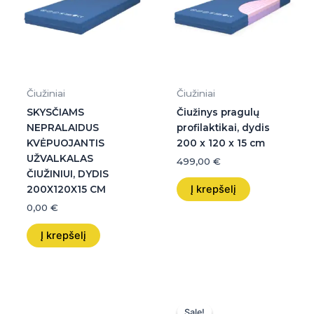
Čiužiniai
Čiužiniai
SKYSČIAMS
Čiužinys pragulų
NEPRALAIDUS
profilaktikai, dydis
KVĖPUOJANTIS
200 x 120 x 15 cm
UŽVALKALAS
499,00
€
ČIUŽINIUI, DYDIS
Į krepšelį
200X120X15 CM
0,00
€
Į krepšelį
Original
Current
price
price
Sale!
Sale!