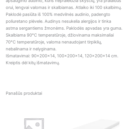
apsauginio audinio, kuris nepraleidžia skysčių, yra pralaidus
orui, lengvai valomas ir skalbiamas. Atlaiko iki 100 skalbimų.
Paklodė pasiūta iš 100% medvilnės audinio, padengto
poliuretano plėvele. Audinys nesukelia alergijos ir tinka
astma sergantiems žmonėms. Paklodės apvadas yra guma.
Skalbiama 90°C temperatūroje, džiovinama maksimaliai
70°C temperatūroje, valoma nenaudojant tirpiklių,
nebalinama ir nelyginama.
Išmatavimai: 90x200x14, 100x200x14, 120x200x14 cm.
Kreiptis dėl kitų išmatavimų.
Panašūs produktai