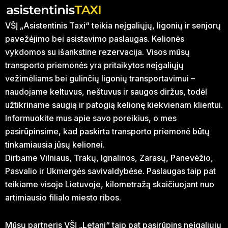
VŠĮ „Asistentinis Taxi“ teikia neįgaliųjų, ligonių ir senjorų
pavežėjimo bei asistavimo paslaugas. Kelionės
vykdomos su išankstine rezervacija. Visos mūsų
transporto priemonės yra pritaikytos neįgaliųjų
vežimėliams bei gulinčių ligonių transportavimui –
naudojame keltuvus, neštuvus ir saugos diržus, todėl
užtikriname saugią ir patogią kelionę kiekvienam klientui.
Informuokite mus apie savo poreikius, o mes
pasirūpinsime, kad paskirta transporto priemonė būtų
tinkamiausia jūsų kelionei.
Dirbame Vilniaus, Trakų, Ignalinos, Zarasų, Panevėžio,
Pasvalio ir Ukmergės savivaldybėse. Paslaugas taip pat
teikiame visoje Lietuvoje, kilometražą skaičiuojant nuo
artimiausio filialo miesto ribos.
Mūsų partneris VŠĮ „Letani“ taip pat pasirūpins neįgaliųjų