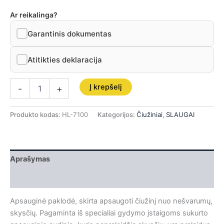
Ar reikalinga?
Garantinis dokumentas
Atitikties deklaracija
Į krepšelį
-
+
Produkto kodas:
HL-7100
Kategorijos:
Čiužiniai
,
SLAUGAI
Aprašymas
Papildoma informacija
Apsauginė paklodė, skirta apsaugoti čiužinį nuo nešvarumų,
skysčių. Pagaminta iš specialiai gydymo įstaigoms sukurto