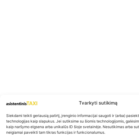
Tvarkyti sutikimą
Siekdami teikti geriausią patirtį, įrenginio informacijai saugoti ir (arba) pasie
technologijas kaip slapukus. Jei sutiksime su šiomis technologijomis, galėsi
kaip naršymo elgsena arba unikalūs ID šioje svetainėje. Nesutikimas arba su
neigiamai paveikti tam tikras funkcijas ir funkcionalumus.