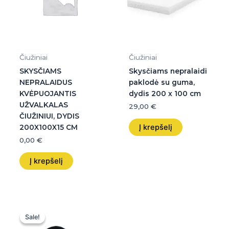
Čiužiniai
Čiužiniai
SKYSČIAMS
Skysčiams nepralaidi
NEPRALAIDUS
paklodė su guma,
KVĖPUOJANTIS
dydis 200 x 100 cm
UŽVALKALAS
29,00
€
ČIUŽINIUI, DYDIS
Į krepšelį
200X100X15 CM
0,00
€
Į krepšelį
Original
Current
price
price
Sale!
Sale!
was:
is: