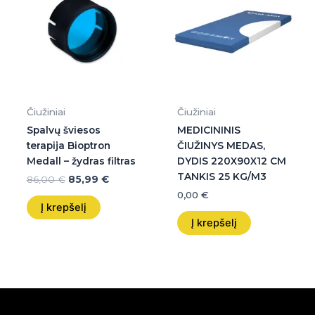
86,00 €.
85,99 €.
Čiužiniai
Čiužiniai
Spalvų šviesos
MEDICININIS
terapija Bioptron
ČIUŽINYS MEDAS,
Medall – žydras filtras
DYDIS 220X90X12 CM
TANKIS 25 KG/M3
86,00
€
85,99
€
0,00
€
Į krepšelį
Į krepšelį