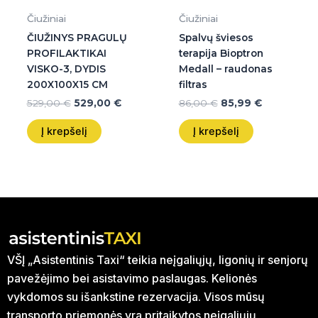
Čiužiniai
Čiužiniai
ČIUŽINYS PRAGULŲ
Spalvų šviesos
PROFILAKTIKAI
terapija Bioptron
VISKO-3, DYDIS
Medall – raudonas
200X100X15 CM
filtras
529,00
€
529,00
€
86,00
€
85,99
€
Į krepšelį
Į krepšelį
VŠĮ „Asistentinis Taxi“ teikia neįgaliųjų, ligonių ir senjorų
pavežėjimo bei asistavimo paslaugas. Kelionės
vykdomos su išankstine rezervacija. Visos mūsų
transporto priemonės yra pritaikytos neįgaliųjų