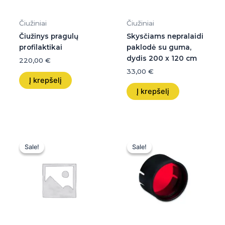
Čiužiniai
Čiužiniai
Čiužinys pragulų
Skysčiams nepralaidi
profilaktikai
paklodė su guma,
dydis 200 x 120 cm
220,00
€
33,00
€
Į krepšelį
Į krepšelį
Original
Current
Original
Current
price
price
price
price
Sale!
Sale!
Sale!
Sale!
was:
is:
was:
is:
529,00 €.
529,00 €.
86,00 €.
85,99 €.