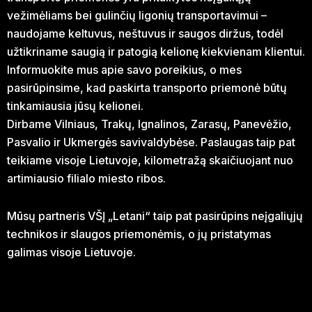
vežimėliams bei gulinčių ligonių transportavimui –
naudojame keltuvus, neštuvus ir saugos diržus, todėl
užtikriname saugią ir patogią kelionę kiekvienam klientui.
Informuokite mus apie savo poreikius, o mes
pasirūpinsime, kad paskirta transporto priemonė būtų
tinkamiausia jūsų kelionei.
Dirbame Vilniaus, Trakų, Ignalinos, Zarasų, Panevėžio,
Pasvalio ir Ukmergės savivaldybėse. Paslaugas taip pat
teikiame visoje Lietuvoje, kilometražą skaičiuojant nuo
artimiausio filialo miesto ribos.
Mūsų partneris VŠĮ „Letani“ taip pat pasirūpins neįgaliųjų
technikos ir slaugos priemonėmis, o jų pristatymas
galimas visoje Lietuvoje.