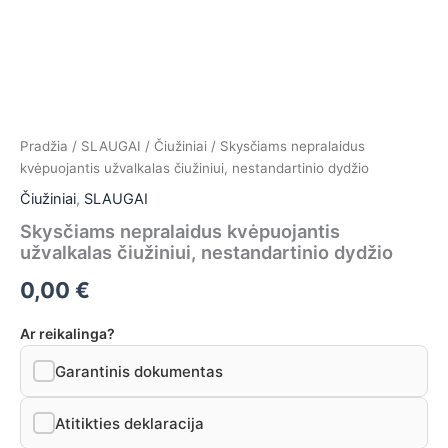
Pradžia
/
SLAUGAI
/
Čiužiniai
/ Skysčiams nepralaidus
kvėpuojantis užvalkalas čiužiniui, nestandartinio dydžio
Čiužiniai
,
SLAUGAI
Skysčiams nepralaidus kvėpuojantis
užvalkalas čiužiniui, nestandartinio dydžio
0,00
€
Ar reikalinga?
Garantinis dokumentas
Atitikties deklaracija