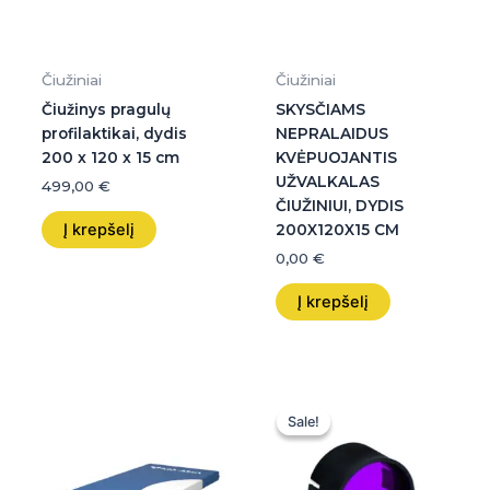
Čiužiniai
Čiužiniai
Čiužinys pragulų
SKYSČIAMS
profilaktikai, dydis
NEPRALAIDUS
200 x 120 x 15 cm
KVĖPUOJANTIS
UŽVALKALAS
499,00
€
ČIUŽINIUI, DYDIS
Į krepšelį
200X120X15 CM
0,00
€
Į krepšelį
Original
Current
price
price
Sale!
Sale!
was:
is:
86,00 €.
85,99 €.