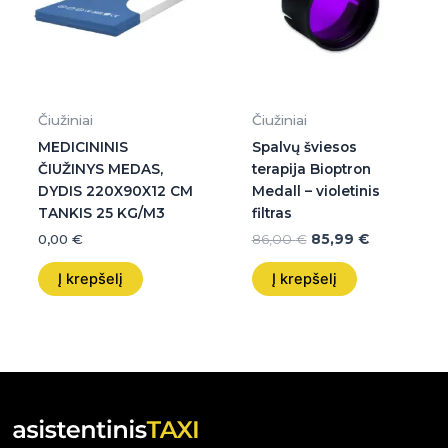
Čiužiniai
Čiužiniai
MEDICININIS
Spalvų šviesos
ČIUŽINYS MEDAS,
terapija Bioptron
DYDIS 220X90X12 CM
Medall – violetinis
TANKIS 25 KG/M3
filtras
0,00
€
86,00
€
85,99
€
Į krepšelį
Į krepšelį