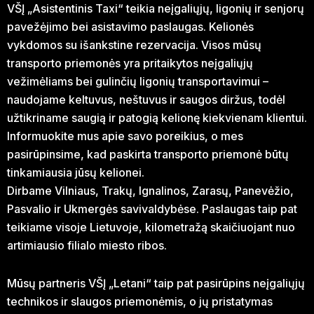
VŠĮ „Asistentinis Taxi“ teikia neįgaliųjų, ligonių ir senjorų
pavežėjimo bei asistavimo paslaugas. Kelionės
vykdomos su išankstine rezervacija. Visos mūsų
transporto priemonės yra pritaikytos neįgaliųjų
vežimėliams bei gulinčių ligonių transportavimui –
naudojame keltuvus, neštuvus ir saugos diržus, todėl
užtikriname saugią ir patogią kelionę kiekvienam klientui.
Informuokite mus apie savo poreikius, o mes
pasirūpinsime, kad paskirta transporto priemonė būtų
tinkamiausia jūsų kelionei.
Dirbame Vilniaus, Trakų, Ignalinos, Zarasų, Panevėžio,
Pasvalio ir Ukmergės savivaldybėse. Paslaugas taip pat
teikiame visoje Lietuvoje, kilometražą skaičiuojant nuo
artimiausio filialo miesto ribos.
Mūsų partneris VŠĮ „Letani“ taip pat pasirūpins neįgaliųjų
technikos ir slaugos priemonėmis, o jų pristatymas