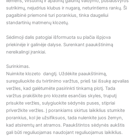
liemens, viršutinių ir apatinių galūnių valdymo, pusiausvyros
sutrikimų, nejudrius klubus ir nugarą, neturintiems rankų. Ši
pagalbinė priemonė turi porankius, tinka daugeliui
standartinių matmenų klozetų.
Sėdimoji dalis patogiai išformuota su plačia išpjova
priekinėje ir galinėje dalyse. Surenkant paaukštinimą
nereikalingi įrankiai.
Surinkimas.
Nuimkite klozeto dangtį. Uždėkite paaukštinimą,
sureguliuokite du tvirtinimo varžtus, prieš tai išsukę apvalias
veržles, kad galėtumėte pasirinkti tinkamą plotį. Tada
varžtus prakiškite pro klozete esančias skyles, truputį
prisukite veržles, sulygiuokite sėdynės puses, stipriai
priveržkite veržles. Į porankiams skirtus laikiklius stumkite
porankius, kol jie užsifiksuos, tada nulenkite juos žemyn,
kad atsiremtų ant atramos. Paaukštintos sėdynės aukštis
gali būti reguliuojamas naudojant reguliuojamus laikiklius.