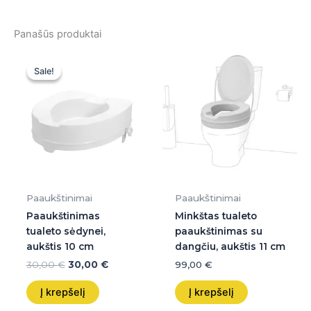
Panašūs produktai
Original
Current
price
price
Sale!
Sale!
was:
is:
30,00 €.
30,00 €.
Paaukštinimai
Paaukštinimai
Paaukštinimas
Minkštas tualeto
tualeto sėdynei,
paaukštinimas su
aukštis 10 cm
dangčiu, aukštis 11 cm
30,00
€
30,00
€
99,00
€
Į krepšelį
Į krepšelį