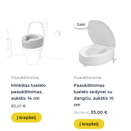
Original
Current
price
price
Sale!
Sale!
was:
is:
35,00 €.
35,00 €.
Paaukštinimai
Paaukštinimai
Minkštas tualeto
Paaukštinimas
paaukštinimas,
tualeto sėdynei su
aukštis 14 cm
dangčiu, aukštis 10
cm
82,01
€
35,00
€
35,00
€
Į krepšelį
Į krepšelį