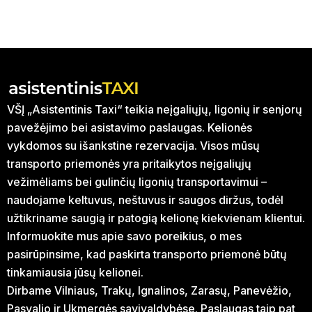
VŠĮ „Asistentinis Taxi“ teikia neįgaliųjų, ligonių ir senjorų
pavežėjimo bei asistavimo paslaugas. Kelionės
vykdomos su išankstine rezervacija. Visos mūsų
transporto priemonės yra pritaikytos neįgaliųjų
vežimėliams bei gulinčių ligonių transportavimui –
naudojame keltuvus, neštuvus ir saugos diržus, todėl
užtikriname saugią ir patogią kelionę kiekvienam klientui.
Informuokite mus apie savo poreikius, o mes
pasirūpinsime, kad paskirta transporto priemonė būtų
tinkamiausia jūsų kelionei.
Dirbame Vilniaus, Trakų, Ignalinos, Zarasų, Panevėžio,
Pasvalio ir Ukmergės savivaldybėse. Paslaugas taip pat