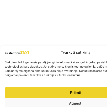
Tvarkyti sutikimą
Siekdami teikti geriausią patirtį, įrenginio informacijai saugoti ir (arba) pasie
technologijas kaip slapukus. Jei sutiksime su šiomis technologijomis, galėsi
kaip naršymo elgsena arba unikalūs ID šioje svetainėje. Nesutikimas arba su
neigiamai paveikti tam tikras funkcijas ir funkcionalumus.
Priimti
Atmesti