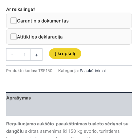
Ar reikalinga?
Garantinis dokumentas
Atitikties deklaracija
Į krepšelį
-
+
Produkto kodas:
TSE150
Kategorija:
Paaukštinimai
Aprašymas
Papildoma informacija
Reguliuojamo aukščio paaukštinimas tualeto sėdynei su
dangčiu
skirtas asmenims iki 150 kg svorio, turintiems