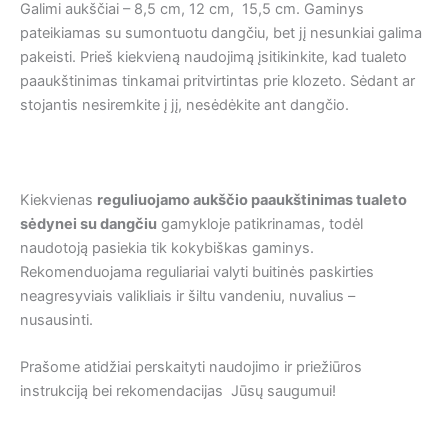
Galimi aukščiai – 8,5 cm, 12 cm, 15,5 cm. Gaminys
pateikiamas su sumontuotu dangčiu, bet jį nesunkiai galima
pakeisti. Prieš kiekvieną naudojimą įsitikinkite, kad tualeto
paaukštinimas tinkamai pritvirtintas prie klozeto. Sėdant ar
stojantis nesiremkite į jį, nesėdėkite ant dangčio.
Kiekvienas
reguliuojamo aukščio paaukštinimas tualeto
sėdynei su dangčiu
gamykloje patikrinamas, todėl
naudotoją pasiekia tik kokybiškas gaminys.
Rekomenduojama reguliariai valyti buitinės paskirties
neagresyviais valikliais ir šiltu vandeniu, nuvalius –
nusausinti.
Prašome atidžiai perskaityti naudojimo ir priežiūros
instrukciją bei rekomendacijas Jūsų saugumui!