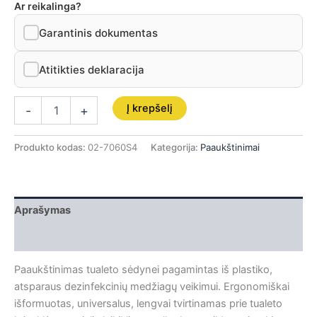
Ar reikalinga?
Garantinis dokumentas
Atitikties deklaracija
Į krepšelį
-
+
Produkto kodas:
02-7060S4
Kategorija:
Paaukštinimai
Aprašymas
Papildoma informacija
Paaukštinimas tualeto sėdynei pagamintas iš plastiko,
atsparaus dezinfekcinių medžiagų veikimui. Ergonomiškai
išformuotas, universalus, lengvai tvirtinamas prie tualeto