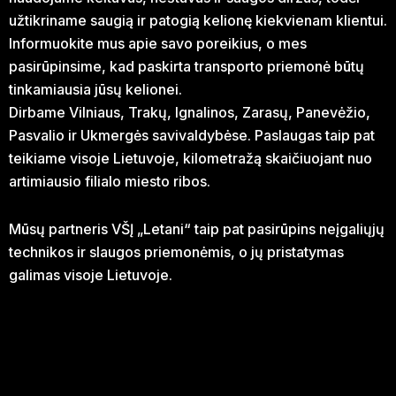
užtikriname saugią ir patogią kelionę kiekvienam klientui.
Informuokite mus apie savo poreikius, o mes
pasirūpinsime, kad paskirta transporto priemonė būtų
tinkamiausia jūsų kelionei.
Dirbame Vilniaus, Trakų, Ignalinos, Zarasų, Panevėžio,
Pasvalio ir Ukmergės savivaldybėse. Paslaugas taip pat
teikiame visoje Lietuvoje, kilometražą skaičiuojant nuo
artimiausio filialo miesto ribos.
Mūsų partneris VŠĮ „Letani“ taip pat pasirūpins neįgaliųjų
technikos ir slaugos priemonėmis, o jų pristatymas
galimas visoje Lietuvoje.