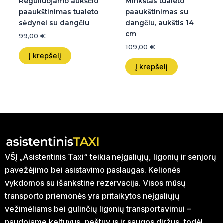
Reguliuojamo aukščio
Minkštas tualeto
paaukštinimas tualeto
paaukštinimas su
sėdynei su dangčiu
dangčiu, aukštis 14
cm
99,00
€
109,00
€
Į krepšelį
Į krepšelį
VŠĮ „Asistentinis Taxi“ teikia neįgaliųjų, ligonių ir senjorų
pavežėjimo bei asistavimo paslaugas. Kelionės
vykdomos su išankstine rezervacija. Visos mūsų
transporto priemonės yra pritaikytos neįgaliųjų
vežimėliams bei gulinčių ligonių transportavimui –
naudojame keltuvus, neštuvus ir saugos diržus, todėl