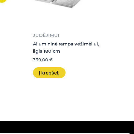
JUDĖJIMUI
Aliumininė rampa vežimėliui,
ilgis 180 cm
339,00
€
Į krepšelį