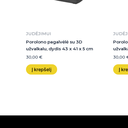
JUDĖJIMUI
JUDĖJ
Porolono pagalvėlė su 3D
Porolo
užvalkalu, dydis 43 x 41 x 5 cm
užvalka
30,00
€
30,00
Į krepšelį
Į kr