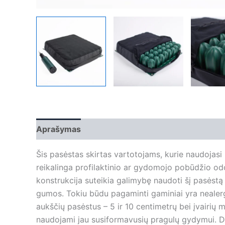
Aprašymas
Papildoma informacija
Šis pasėstas skirtas vartotojams, kurie naudojasi n
reikalinga profilaktinio ar gydomojo pobūdžio od
konstrukcija suteikia galimybę naudoti šį pasėst
gumos. Tokiu būdu pagaminti gaminiai yra nealergi
aukščių pasėstus – 5 ir 10 centimetrų bei įvairių
naudojami jau susiformavusių pragulų gydymui. Dėl