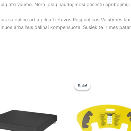
ulų atsiradimo. Nėra jokių naudojimosi pasėstu apribojimų.
 su daline arba pilna Lietuvos Respublikos Valstybės kompe
nuos arba bus dalinai kompensuota. Susiekite ir mes patar
Original
Current
price
price
Sale!
Sale!
was:
is:
90,00 €.
90,00 €.