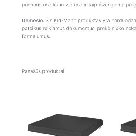
prispaustose kūno vietose ir taip išvengiama prag
Dėmesio.
Šis Kid-Man™ produktas yra parduodamas
pateikus reikiamus dokumentus, prekė nieko nekai
formalumus.
Panašūs produktai