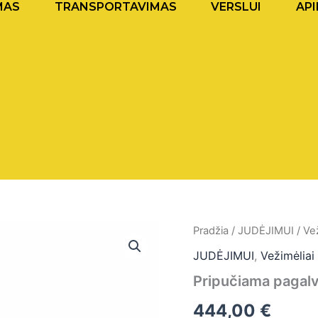
MAS
TRANSPORTAVIMAS
VERSLUI
API
Pradžia
/
JUDĖJIMUI
/
Vež
JUDĖJIMUI
,
Vežimėliai
Pripučiama pagal
444,00
€