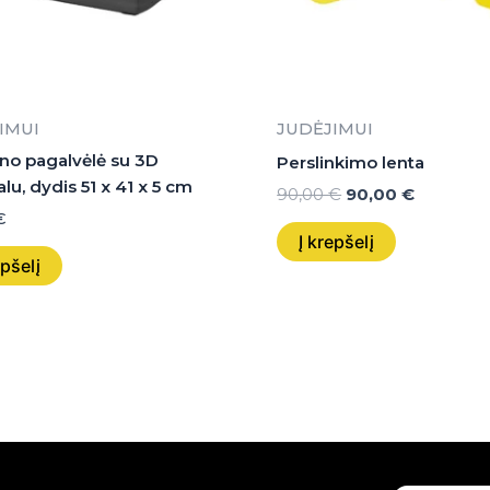
IMUI
JUDĖJIMUI
no pagalvėlė su 3D
Perslinkimo lenta
lu, dydis 51 x 41 x 5 cm
90,00
€
90,00
€
€
Į krepšelį
epšelį