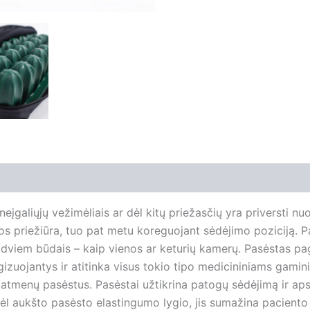
eįgaliųjų vežimėliais ar dėl kitų priežasčių yra priversti nu
os priežiūra, tuo pat metu koreguojant sėdėjimo poziciją. P
ą dviem būdais – kaip vienos ar keturių kamerų. Pasėstas pa
zuojantys ir atitinka visus tokio tipo medicininiams gamin
 matmenų pasėstus. Pasėstai užtikrina patogų sėdėjimą ir aps
 aukšto pasėsto elastingumo lygio, jis sumažina paciento k