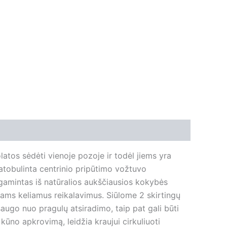
olatos sėdėti vienoje pozoje ir todėl jiems yra
atobulinta centrinio pripūtimo vožtuvo
gamintas iš natūralios aukščiausios kokybės
iams keliamus reikalavimus. Siūlome 2 skirtingų
augo nuo pragulų atsiradimo, taip pat gali būti
ūno apkrovimą, leidžia kraujui cirkuliuoti