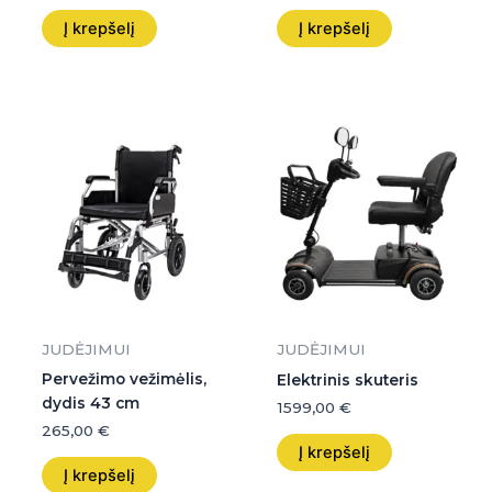
Į krepšelį
Į krepšelį
JUDĖJIMUI
JUDĖJIMUI
Pervežimo vežimėlis,
Elektrinis skuteris
dydis 43 cm
1599,00
€
265,00
€
Į krepšelį
Į krepšelį