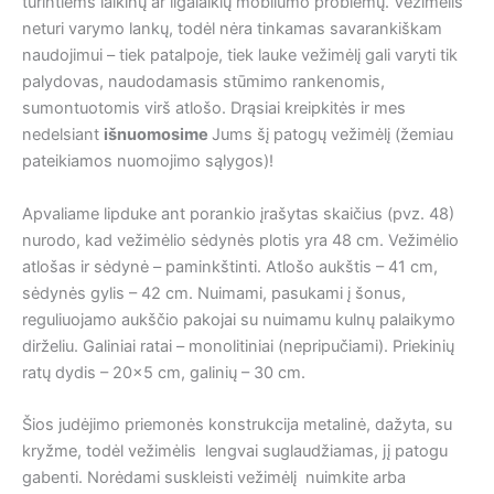
turintiems laikinų ar ilgalaikių mobilumo problemų. Vežimėlis
neturi varymo lankų, todėl nėra tinkamas savarankiškam
naudojimui – tiek patalpoje, tiek lauke vežimėlį gali varyti tik
palydovas, naudodamasis stūmimo rankenomis,
sumontuotomis virš atlošo. Drąsiai kreipkitės ir mes
nedelsiant
išnuomosime
Jums šį patogų vežimėlį (žemiau
pateikiamos nuomojimo sąlygos)!
Apvaliame lipduke ant porankio įrašytas skaičius (pvz. 48)
nurodo, kad vežimėlio sėdynės plotis yra 48 cm. Vežimėlio
atlošas ir sėdynė – paminkštinti. Atlošo aukštis – 41 cm,
sėdynės gylis – 42 cm. Nuimami, pasukami į šonus,
reguliuojamo aukščio pakojai su nuimamu kulnų palaikymo
dirželiu. Galiniai ratai – monolitiniai (nepripučiami). Priekinių
ratų dydis – 20×5 cm, galinių – 30 cm.
Šios judėjimo priemonės konstrukcija metalinė, dažyta, su
kryžme, todėl vežimėlis lengvai suglaudžiamas, jį patogu
gabenti. Norėdami suskleisti vežimėlį nuimkite arba