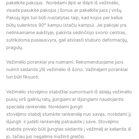
pakelkite pakojus. Norėdami įlipti ar išlipti iš vežimėlio,
visada pasukite pakojus į šonus ar pakelkite juos į viršų.
Pakojų ilgis turi būti nustatytas taip, kad kojos per kelius
būtų sulenktos 90° kampu (stačiu kampu). Jei pakojai yra
netinkamame aukštyje, pakinta sėdinčiojo svorio centras,
sutrikdoma pusiausvyra, gali atsirasti stuburo deformacijų,
pragulų.
Vežimėlio porankiai yra nuimami. Rekomenduojame juos
nuimti sėdantis į/iš vežimėlio iš šono. Važinėjant porankiai
turi būti fiksuoti.
Vežimėlio stovėjimo stabdžiai sumontuoti iš abiejų vežimėlio
pusių virš galinių ratų, įjungiami ar išjungiami naudojantis
specialia rankenėle. Norėdami įjungti
stovėjimo stabdį stumkite rankenėlę nuo savęs, norėdami jį
išjungti ir judėti rankenėlę patraukite į save. Stovėjimo
stabdis privalo būti įjungtas sėdantis į vėžimėlį ar keliantis iš
jo, tačiau juo negalima mažinti greičio.