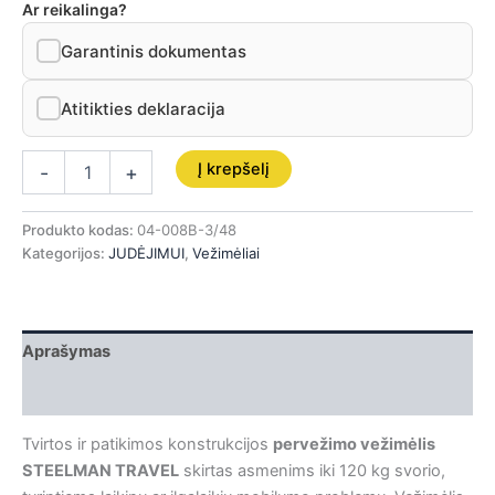
Ar reikalinga?
Garantinis dokumentas
Atitikties deklaracija
Į krepšelį
-
+
Produkto kodas:
04-008B-3/48
Kategorijos:
JUDĖJIMUI
,
Vežimėliai
Aprašymas
Papildoma informacija
Tvirtos ir patikimos konstrukcijos
pervežimo vežimėlis
STEELMAN TRAVEL
skirtas asmenims iki 120 kg svorio,