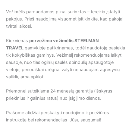
Vežimėlis parduodamas pilnai surinktas – tereikia įstatyti
pakojus. Prieš naudojimą visuomet įsitikinkite, kad pakojai
tvirtai laikosi.
Kiekvienas
pervežimo vežimėlis STEELMAN
TRAVEL
gamykloje patikrinamas, todėl naudotoją pasiekia
tik kokybiškas gaminys. Vežimėlį rekomenduojama laikyti
sausoje, nuo tiesioginių saulės spindulių apsaugotoje
vietoje, periodiškai drėgnai valyti nenaudojant agresyvių
valiklių arba apkloti.
Priemonei suteikiama 24 mėnesių garantija (išskyrus
priekinius ir galinius ratus) nuo įsigijimo dienos.
Prašome atidžiai perskaityti naudojimo ir priežiūros
instrukciją bei rekomendacijas Jūsų saugumui!