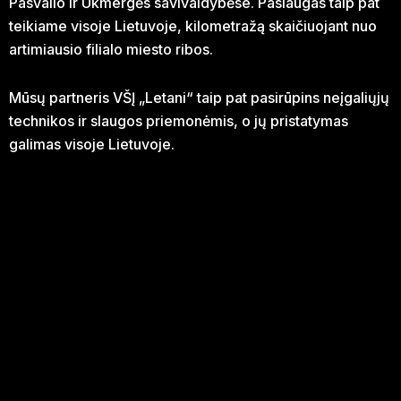
Pasvalio ir Ukmergės savivaldybėse. Paslaugas taip pat
teikiame visoje Lietuvoje, kilometražą skaičiuojant nuo
artimiausio filialo miesto ribos.
Mūsų partneris VŠĮ „Letani“ taip pat pasirūpins neįgaliųjų
technikos ir slaugos priemonėmis, o jų pristatymas
galimas visoje Lietuvoje.