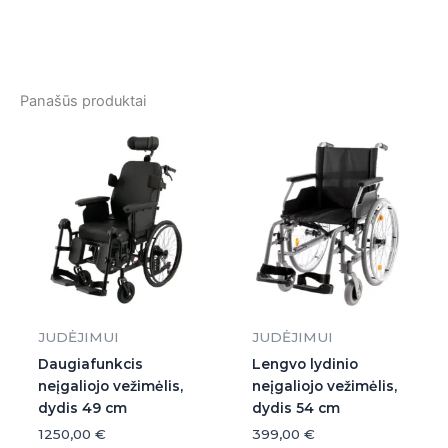
Panašūs produktai
JUDĖJIMUI
JUDĖJIMUI
Daugiafunkcis
Lengvo lydinio
neįgaliojo vežimėlis,
neįgaliojo vežimėlis,
dydis 49 cm
dydis 54 cm
1250,00
€
399,00
€