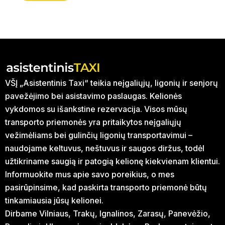
VŠĮ „Asistentinis Taxi“ teikia neįgaliųjų, ligonių ir senjorų
pavežėjimo bei asistavimo paslaugas. Kelionės
vykdomos su išankstine rezervacija. Visos mūsų
transporto priemonės yra pritaikytos neįgaliųjų
vežimėliams bei gulinčių ligonių transportavimui –
naudojame keltuvus, neštuvus ir saugos diržus, todėl
užtikriname saugią ir patogią kelionę kiekvienam klientui.
Informuokite mus apie savo poreikius, o mes
pasirūpinsime, kad paskirta transporto priemonė būtų
tinkamiausia jūsų kelionei.
Dirbame Vilniaus, Trakų, Ignalinos, Zarasų, Panevėžio,