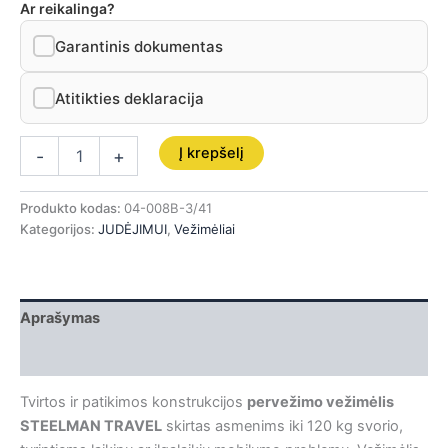
Ar reikalinga?
Garantinis dokumentas
Atitikties deklaracija
Į krepšelį
-
+
Produkto kodas:
04-008B-3/41
Kategorijos:
JUDĖJIMUI
,
Vežimėliai
Aprašymas
Papildoma informacija
Tvirtos ir patikimos konstrukcijos
pervežimo vežimėlis
STEELMAN TRAVEL
skirtas asmenims iki 120 kg svorio,