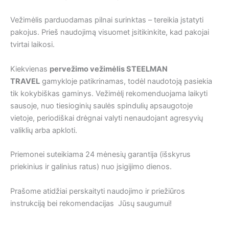
Vežimėlis parduodamas pilnai surinktas – tereikia įstatyti
pakojus. Prieš naudojimą visuomet įsitikinkite, kad pakojai
tvirtai laikosi.
Kiekvienas
pervežimo vežimėlis STEELMAN
TRAVEL
gamykloje patikrinamas, todėl naudotoją pasiekia
tik kokybiškas gaminys. Vežimėlį rekomenduojama laikyti
sausoje, nuo tiesioginių saulės spindulių apsaugotoje
vietoje, periodiškai drėgnai valyti nenaudojant agresyvių
valiklių arba apkloti.
Priemonei suteikiama 24 mėnesių garantija (išskyrus
priekinius ir galinius ratus) nuo įsigijimo dienos.
Prašome atidžiai perskaityti naudojimo ir priežiūros
instrukciją bei rekomendacijas Jūsų saugumui!