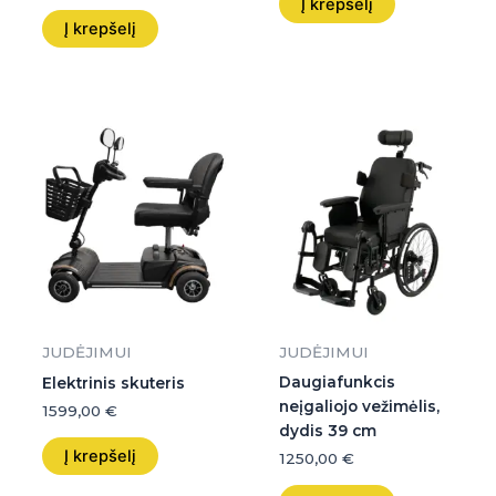
Į krepšelį
Į krepšelį
JUDĖJIMUI
JUDĖJIMUI
Daugiafunkcis
Elektrinis skuteris
neįgaliojo vežimėlis,
1599,00
€
dydis 39 cm
Į krepšelį
1250,00
€