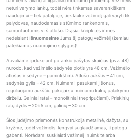
turintiems laikinų ar ilgalaikių mobilumo problemų. Vežimėlis
neturi varymo lankų, todėl nėra tinkamas savarankiškam
naudojimui – tiek patalpoje, tiek lauke vežimėlį gali varyti tik
palydovas, naudodamasis stūmimo rankenomis,
sumontuotomis virš atlošo. Drąsiai kreipkitės ir mes
nedelsiant
išnuomosime
Jums šį patogų vežimėlį (žemiau
pateikiamos nuomojimo sąlygos)!
Apvaliame lipduke ant porankio įrašytas skaičius (pvz. 48)
nurodo, kad vežimėlio sėdynės plotis yra 48 cm. Vežimėlio
atlošas ir sėdynė – paminkštinti. Atlošo aukštis – 41 cm,
sėdynės gylis – 42 cm. Nuimami, pasukami į šonus,
reguliuojamo aukščio pakojai su nuimamu kulnų palaikymo
dirželiu. Galiniai ratai – monolitiniai (nepripučiami). Priekinių
ratų dydis – 20×5 cm, galinių – 30 cm.
Šios judėjimo priemonės konstrukcija metalinė, dažyta, su
kryžme, todėl vežimėlis lengvai suglaudžiamas, jį patogu
gabenti. Norėdami suskleisti vežimėlį nuimkite arba