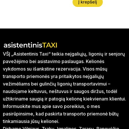
Į krepšelį
VŠĮ „Asistentinis Taxi“ teikia neįgaliųjų, ligonių ir senjorų
pavežėjimo bei asistavimo paslaugas. Kelionės
vykdomos su išankstine rezervacija. Visos mūsų
transporto priemonės yra pritaikytos neįgaliųjų
vežimėliams bei gulinčių ligonių transportavimui –
naudojame keltuvus, neštuvus ir saugos diržus, todėl
užtikriname saugią ir patogią kelionę kiekvienam klientui.
Informuokite mus apie savo poreikius, o mes
pasirūpinsime, kad paskirta transporto priemonė būtų
tinkamiausia jūsų kelionei.
Dirbame Vilniaus, Trakų, Ignalinos, Zarasų, Panevėžio,