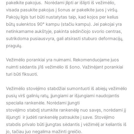
pakelkite pakojus. Norėdami įlipti ar išlipti iš vežimėlio,
visada pasukite pakojus į šonus ar pakelkite juos į viršų.
Pakojų ilgis turi būti nustatytas taip, kad kojos per kelius
būtų sulenktos 90° kampu (stačiu kampu). Jei pakojai yra
netinkamame aukštyje, pakinta sėdinčiojo svorio centras,
sutrikdoma pusiausvyra, gali atsirasti stuburo deformacijų,
pragulų.
Vežimėlio porankiai yra nuimami. Rekomenduojame juos
nuimti sėdantis į/iš vežimėlio iš šono. Važinėjant porankiai
turi būti fiksuoti.
Vežimėlio stovėjimo stabdžiai sumontuoti iš abiejų vežimėlio
pusių virš galinių ratų, įjungiami ar išjungiami naudojantis
specialia rankenėle. Norėdami įjungti
stovėjimo stabdį stumkite rankenėlę nuo savęs, norėdami jį
išjungti ir judėti rankenėlę patraukite į save. Stovėjimo
stabdis privalo būti įjungtas sėdantis į vėžimėlį ar keliantis iš
jo, tačiau juo negalima mažinti greičio.