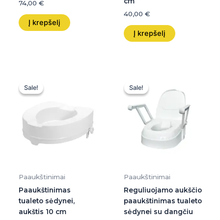
cm
74,00
€
40,00
€
Į krepšelį
Į krepšelį
Original
Current
Original
Current
price
price
price
price
Sale!
Sale!
Sale!
Sale!
was:
is:
was:
is:
30,00 €.
30,00 €.
90,00 €.
90,00 €.
Paaukštinimai
Paaukštinimai
Paaukštinimas
Reguliuojamo aukščio
tualeto sėdynei,
paaukštinimas tualeto
aukštis 10 cm
sėdynei su dangčiu