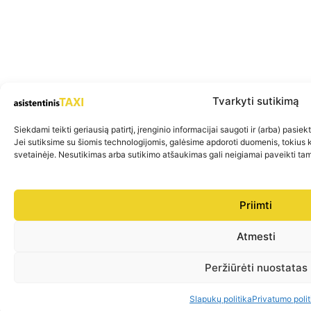
Tvarkyti sutikimą
Siekdami teikti geriausią patirtį, įrenginio informacijai saugoti ir (arba) pasi
Jei sutiksime su šiomis technologijomis, galėsime apdoroti duomenis, tokius 
svetainėje. Nesutikimas arba sutikimo atšaukimas gali neigiamai paveikti tam
Priimti
Atmesti
Peržiūrėti nuostatas
Slapukų politika
Privatumo polit