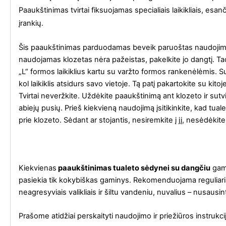
Paaukštinimas tvirtai fiksuojamas specialiais laikikliais, es
įrankių.
Šis paaukštinimas parduodamas beveik paruoštas naudojimui. P
naudojamas klozetas nėra pažeistas, pakelkite jo dangtį. Ta
„L“ formos laikiklius kartu su varžto formos rankenėlėmis. S
kol laikiklis atsidurs savo vietoje. Tą patį pakartokite su kito
Tvirtai neveržkite. Uždėkite paaukštinimą ant klozeto ir sutv
abiejų pusių. Prieš kiekvieną naudojimą įsitikinkite, kad tual
prie klozeto. Sėdant ar stojantis, nesiremkite į jį, nesėdėkit
Kiekvienas
paaukštinimas tualeto sėdynei su dangčiu
gamy
pasiekia tik kokybiškas gaminys. Rekomenduojama reguliariai 
neagresyviais valikliais ir šiltu vandeniu, nuvalius – nusausint
Prašome atidžiai perskaityti naudojimo ir priežiūros instru