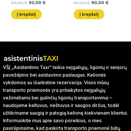
30,00
€
30,00
€
90,00
€
90,00
€
Į krepšelį
Į krepšelį
VŠĮ „Asistentinis Taxi“ teikia neįgaliųjų, ligonių ir senjorų
pavežėjimo bei asistavimo paslaugas. Kelionės
vykdomos su išankstine rezervacija. Visos mūsų
transporto priemonės yra pritaikytos neįgaliųjų
vežimėliams bei gulinčių ligonių transportavimui –
naudojame keltuvus, neštuvus ir saugos diržus, todėl
užtikriname saugią ir patogią kelionę kiekvienam klientui.
Informuokite mus apie savo poreikius, o mes
pasirūpinsime, kad paskirta transporto priemonė būtų