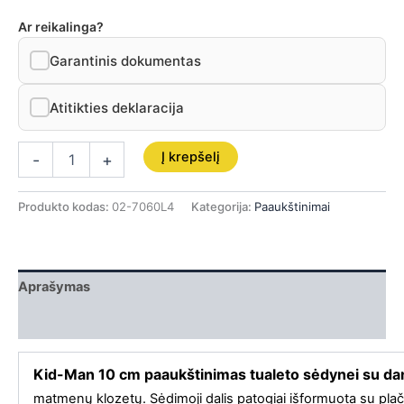
Ar reikalinga?
Garantinis dokumentas
Atitikties deklaracija
Į krepšelį
-
+
Produkto kodas:
02-7060L4
Kategorija:
Paaukštinimai
Aprašymas
Papildoma informacija
Kid-Man 10 cm paaukštinimas tualeto sėdynei su da
matmenų klozetų. Sėdimoji dalis patogiai išformuota su plačia