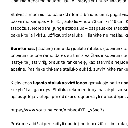
Gaminio negalima naudoti lauke, statyti ant nuožulnaus ar 
Stalviršis medinis, su paaukštintomis briaunelėmis pagal vis
pasvirimo kampas – iki 45°, aukštis – nuo 73 cm iki 116 cm. 
stabdžius. Norėdami įjungti stabdžius – paspauskite stabdži
pakelkite ją į viršų, užfiksuoti staliuką – įjunkite ne mažiau k
Surinkimas.
Į apatinę rėmo dalį įsukite ratukus (sutvirtinkit
pritvirtinkite prie rėmo dalies su trimis varžtais ir sutvirtinki
įstatykite į stalviršį, prisukite rankenėlę, kad stalviršis nejud
apatine. Pasirinkę tinkamą staliuko aukštį, sutvirtinkite rank
Kiekvienas
ligonio staliukas virš lovos
gamykloje patikrinam
kokybiškas gaminys. Staliuką rekomenduojama laikyti sausoj
apsaugotoje vietoje, periodiškai drėgnai valyti nenaudojant a
https://www.youtube.com/embed/lYFU_ySso3s
Prašome atidžiai perskaityti naudojimo ir priežiūros instru