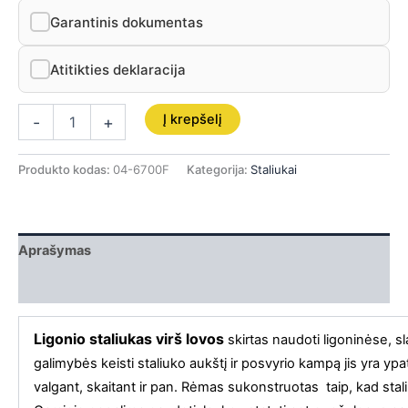
Garantinis dokumentas
Atitikties deklaracija
Į krepšelį
-
+
Produkto kodas:
04-6700F
Kategorija:
Staliukai
Aprašymas
Papildoma informacija
Ligonio staliukas virš lovos
skirtas naudoti ligoninėse, 
galimybės keisti staliuko aukštį ir posvyrio kampą jis yra yp
valgant, skaitant ir pan. Rėmas sukonstruotas taip, kad stal