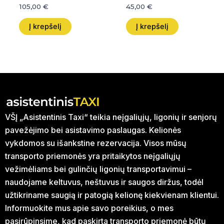
105,00
€
45,00
€
Į krepšelį
Į krepšelį
VŠĮ „Asistentinis Taxi“ teikia neįgaliųjų, ligonių ir senjorų
pavežėjimo bei asistavimo paslaugas. Kelionės
vykdomos su išankstine rezervacija. Visos mūsų
transporto priemonės yra pritaikytos neįgaliųjų
vežimėliams bei gulinčių ligonių transportavimui –
naudojame keltuvus, neštuvus ir saugos diržus, todėl
užtikriname saugią ir patogią kelionę kiekvienam klientui.
Informuokite mus apie savo poreikius, o mes
pasirūpinsime, kad paskirta transporto priemonė būtų