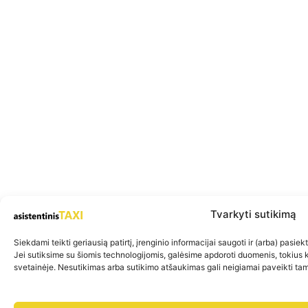
Tvarkyti sutikimą
Siekdami teikti geriausią patirtį, įrenginio informacijai saugoti ir (arba) pasi
Jei sutiksime su šiomis technologijomis, galėsime apdoroti duomenis, tokius 
svetainėje. Nesutikimas arba sutikimo atšaukimas gali neigiamai paveikti tam