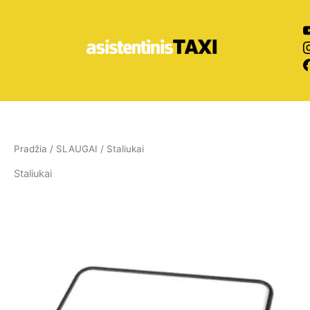
Pereiti
prie
turinio
Pradžia
/
SLAUGAI
/ Staliukai
Staliukai