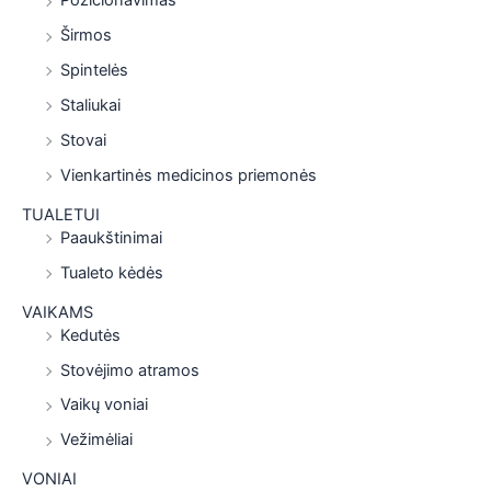
Pozicionavimas
Širmos
Spintelės
Staliukai
Stovai
Vienkartinės medicinos priemonės
TUALETUI
Paaukštinimai
Tualeto kėdės
VAIKAMS
Kedutės
Stovėjimo atramos
Vaikų voniai
Vežimėliai
VONIAI