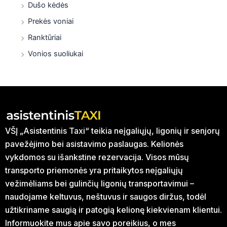
Dušo kėdės
Prekės voniai
Ranktūriai
Vonios suoliukai
VŠĮ „Asistentinis Taxi“ teikia neįgaliųjų, ligonių ir senjorų
pavežėjimo bei asistavimo paslaugas. Kelionės
vykdomos su išankstine rezervacija. Visos mūsų
transporto priemonės yra pritaikytos neįgaliųjų
vežimėliams bei gulinčių ligonių transportavimui –
naudojame keltuvus, neštuvus ir saugos diržus, todėl
užtikriname saugią ir patogią kelionę kiekvienam klientui.
Informuokite mus apie savo poreikius, o mes