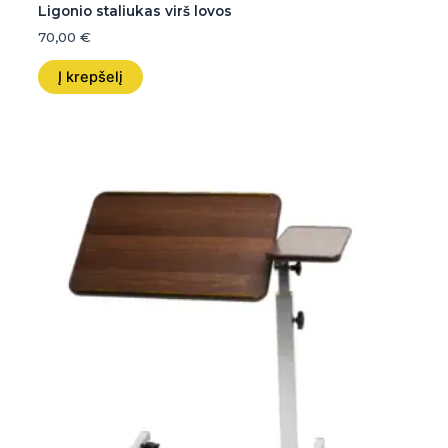
Ligonio staliukas virš lovos
70,00
€
Į krepšelį