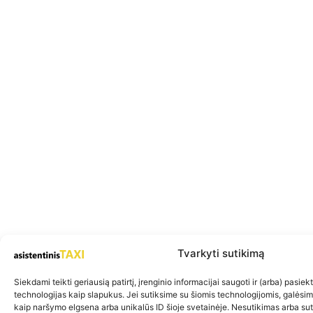
Tvarkyti sutikimą
Siekdami teikti geriausią patirtį, įrenginio informacijai saugoti ir (arba) pasie
technologijas kaip slapukus. Jei sutiksime su šiomis technologijomis, galėsi
kaip naršymo elgsena arba unikalūs ID šioje svetainėje. Nesutikimas arba su