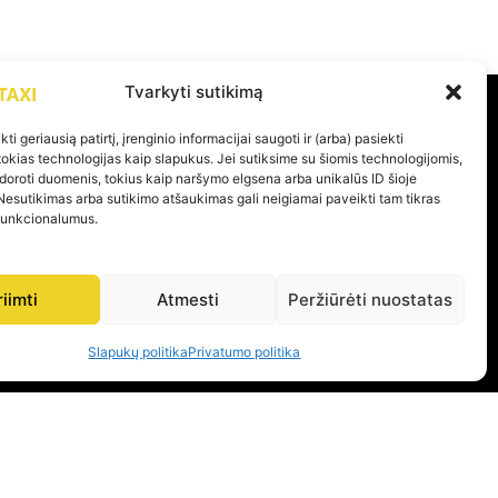
Tvarkyti sutikimą
ti geriausią patirtį, įrenginio informacijai saugoti ir (arba) pasiekti
PAGALBA
kias technologijas kaip slapukus. Jei sutiksime su šiomis technologijomis,
doroti duomenis, tokius kaip naršymo elgsena arba unikalūs ID šioje
Nesutikimas arba sutikimo atšaukimas gali neigiamai paveikti tam tikras
Privatumo politika
 funkcionalumus.
Pirkimo – pardavimo taisyklės
Prekių grąžinimas ir garantijos
riimti
Atmesti
Peržiūrėti nuostatas
Slapukų politika
Privatumo politika
KOME PER 24H
 ŠIAURĖS LIETUVOJE