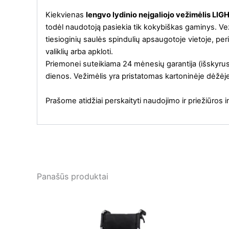
Kiekvienas
lengvo lydinio neįgaliojo vežimėlis 
todėl naudotoją pasiekia tik kokybiškas gaminys. V
tiesioginių saulės spindulių apsaugotoje vietoje, pe
valiklių arba apkloti.
Priemonei suteikiama 24 mėnesių garantija (išskyrus p
dienos. Vežimėlis yra pristatomas kartoninėje dėžėj
Prašome atidžiai perskaityti naudojimo ir priežiūros
Panašūs produktai