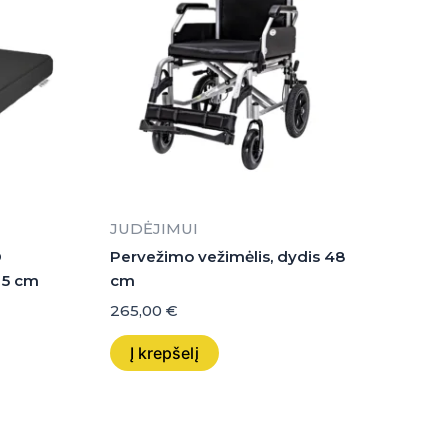
JUDĖJIMUI
D
Pervežimo vežimėlis, dydis 48
x 5 cm
cm
265,00
€
Į krepšelį