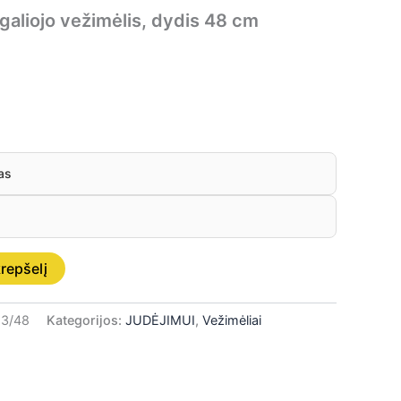
galiojo vežimėlis, dydis 48 cm
as
krepšelį
3/48
Kategorijos:
JUDĖJIMUI
,
Vežimėliai