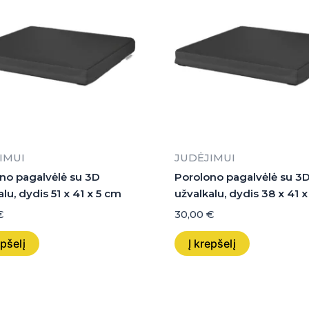
IMUI
JUDĖJIMUI
no pagalvėlė su 3D
Porolono pagalvėlė su 3
lu, dydis 51 x 41 x 5 cm
užvalkalu, dydis 38 x 41 
€
30,00
€
epšelį
Į krepšelį