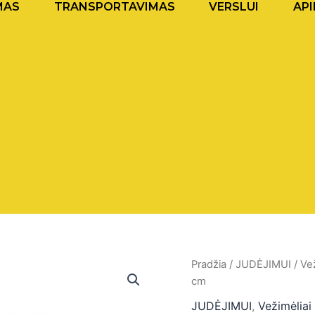
MAS
TRANSPORTAVIMAS
VERSLUI
API
produkto
Pradžia
/
JUDĖJIMUI
/
Vež
kiekis:
cm
Lengvo
lydinio
JUDĖJIMUI
,
Vežimėliai