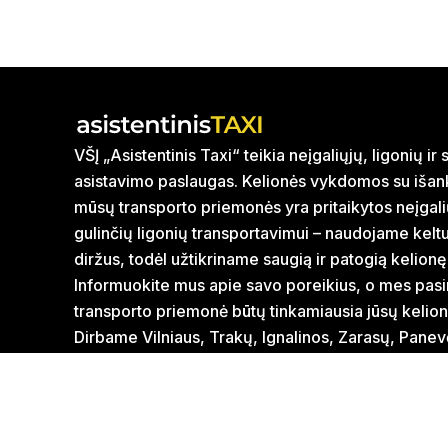
VŠĮ „Asistentinis Taxi“ teikia neįgaliųjų, ligonių i
asistavimo paslaugas. Kelionės vykdomos su išank
mūsų transporto priemonės yra pritaikytos neįgal
gulinčių ligonių transportavimui – naudojame kelt
diržus, todėl užtikriname saugią ir patogią kelionę
Informuokite mus apie savo poreikius, o mes pasi
transporto priemonė būtų tinkamiausia jūsų kelion
Dirbame Vilniaus, Trakų, Ignalinos, Zarasų, Panev
savivaldybėse. Paslaugas taip pat teikiame visoje
skaičiuojant nuo artimiausio filialo miesto ribos.
Mūsų partneris VŠĮ „Letani“ taip pat pasirūpins neį