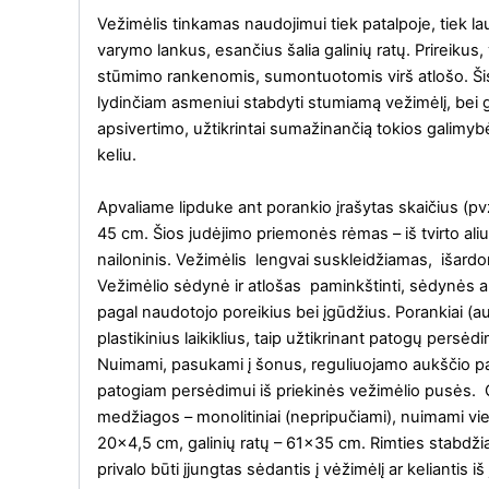
Vežimėlis tinkamas naudojimui tiek patalpoje, tiek la
varymo lankus, esančius šalia galinių ratų. Prireikus
stūmimo rankenomis, sumontuotomis virš atlošo. Šis 
lydinčiam asmeniui stabdyti stumiamą vežimėlį, be
apsivertimo, užtikrintai sumažinančią tokios galimybė
keliu.
Apvaliame lipduke ant porankio įrašytas skaičius (pv
45 cm. Šios judėjimo priemonės rėmas – iš tvirto aliu
nailoninis. Vežimėlis lengvai suskleidžiamas, išardo
Vežimėlio sėdynė ir atlošas paminkštinti, sėdynės auk
pagal naudotojo poreikius bei įgūdžius. Porankiai (a
plastikinius laikiklius, taip užtikrinant patogų persėd
Nuimami, pasukami į šonus, reguliuojamo aukščio pa
patogiam persėdimui iš priekinės vežimėlio pusės. Gre
medžiagos – monolitiniai (nepripučiami), nuimami vi
20×4,5 cm, galinių ratų – 61×35 cm. Rimties stabdžiai
privalo būti įjungtas sėdantis į vėžimėlį ar keliantis i