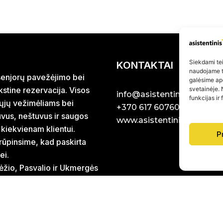
Siekdami teik
KONTAKTAI
naudojame to
r senjorų pavežėjimo bei
galėsime ap
stine rezervacija. Visos
svetainėje. 
info@asistentinistaxi.lt
funkcijas ir
iųjų vežimėliams bei
+370 617 60760
uvus, neštuvus ir saugos
www.asistentinistaxi.lt
 kiekvienam klientui.
P
rūpinsime, kad paskirta
ei.
ėžio, Pasvalio ir Ukmergės
 Lietuvoje, kilometražą
EL. PAŠTU ATSA
DIRBAME RYTŲ IR
galiųjų technikos ir slaugos