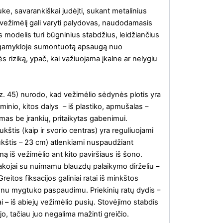
uke, savarankiškai judėjti, sukant metalinius
, vežimėlį gali varyti palydovas, naudodamasis
modelis turi būgninius stabdžius, leidžiančius
i gamykloje sumontuotą apsaugą nuo
s riziką, ypač, kai važiuojama įkalne ar nelygiu
z. 45) nurodo, kad vežimėlio sėdynės plotis yra
minio, kitos dalys – iš plastiko, apmušalas –
mas be įrankių, pritaikytas gabenimui.
štis (kaip ir svorio centras) yra reguliuojami
ukštis – 23 cm) atlenkiami nuspaudžiant
imą iš vežimėlio ant kito paviršiaus iš šono.
kojai su nuimamu blauzdų palaikymo dirželiu –
itos fiksacijos galiniai ratai iš minkštos
enu mygtuko paspaudimu. Priekinių ratų dydis –
 – iš abiejų vežimėlio pusių. Stovėjimo stabdis
š jo, tačiau juo negalima mažinti greičio.