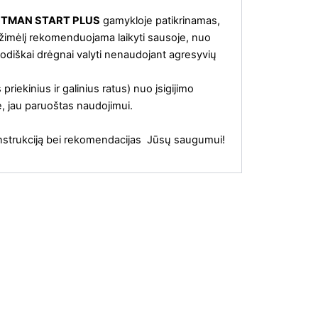
LIGHTMAN START PLUS
gamykloje patikrinamas,
ežimėlį rekomenduojama laikyti sausoje, nuo
riodiškai drėgnai valyti nenaudojant agresyvių
riekinius ir galinius ratus) nuo įsigijimo
e, jau paruoštas naudojimui.
 instrukciją bei rekomendacijas Jūsų saugumui!