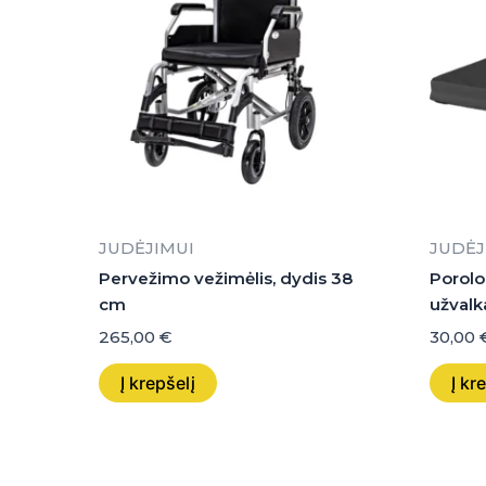
JUDĖJIMUI
JUDĖJ
Pervežimo vežimėlis, dydis 38
Porolo
cm
užvalka
265,00
€
30,00
Į krepšelį
Į kr