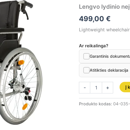
neįgaliojo
Lengvo lydinio neį
vežimėlis,
dydis
499,00
€
48
cm
Lightweight wheelchair
Ar reikalinga?
Garantinis dokument
Atitikties deklaracija
Į 
-
+
Produkto kodas:
04-035-