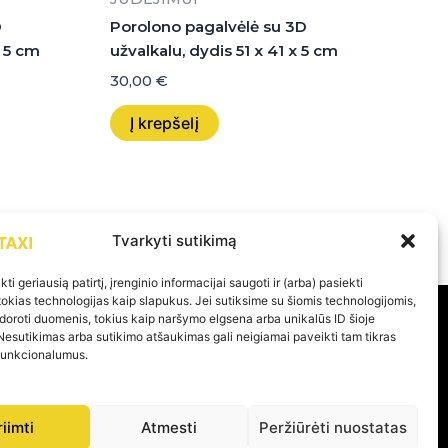
D
Porolono pagalvėlė su 3D
x 5 cm
užvalkalu, dydis 51 x 41 x 5 cm
30,00
€
Į krepšelį
Tvarkyti sutikimą
ti geriausią patirtį, įrenginio informacijai saugoti ir (arba) pasiekti
kias technologijas kaip slapukus. Jei sutiksime su šiomis technologijomis,
doroti duomenis, tokius kaip naršymo elgsena arba unikalūs ID šioje
Nesutikimas arba sutikimo atšaukimas gali neigiamai paveikti tam tikras
PAGALBA
 funkcionalumus.
Privatumo politika
riimti
Atmesti
Peržiūrėti nuostatas
Pirkimo – pardavimo taisyklės