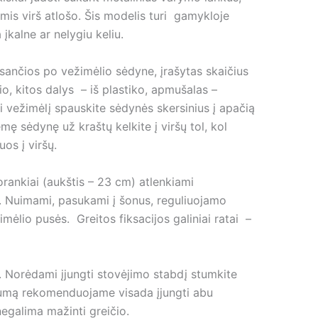
mis virš atlošo. Šis modelis turi gamykloje
kalne ar nelygiu keliu.
esančios po vežimėlio sėdyne, įrašytas skaičius
o, kitos dalys – iš plastiko, apmušalas –
i vežimėlį spauskite sėdynės skersinius į apačią
mę sėdynę už kraštų kelkite į viršų tol, kol
juos į viršų.
orankiai (aukštis – 23 cm) atlenkiami
no. Nuimami, pasukami į šonus, reguliuojamo
ėlio pusės. Greitos fiksacijos galiniai ratai –
s. Norėdami įjungti stovėjimo stabdį stumkite
augumą rekomenduojame visada įjungti abu
negalima mažinti greičio.