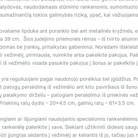
 ir palydovas, naudodamasis stūmimo rankenomis, sumontuoto
umažinančią tokios galimybės riziką, ypač, kai važiuojama į
 Apvaliame lipduke ant porankio bei ant metalinės kryžmės, 
a 39 cm. Šios judėjimo priemonės rėmas – iš tvirto aliumini
rdomas be įrankių, pritaikytas gabenimui. Norėdami išskleist
sti vežimėlį, pirmiausia, nuimkite arba pakelkite pakojus. Paė
pti iš vežimėlio visada pasukite pakojus į šonus ar pakelkite 
 yra reguliuojami pagal naudotojo poreikius bei įgūdžius. P
nant patogų persėdimą iš vežimėlio ant kito paviršiaus iš šo
alaikymo dirželiu – patogiam persėdimui iš priekinės vežim
iekinių ratų dydis – 20×4.5 cm, galinių ratų – 61×3.5 cm.
jungiami ar išjungiami naudojantis specialiomis rankenėlėmi
ti rankenėlę palenkite į save. Siekiant užtikrinti didesnį s
i įjungtas sėdantis į vėžimėlį ar keliantis iš jo, tačiau juo 