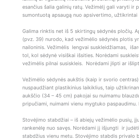
esančius šalia galinių ratų. Vežimėlį gali varyti
sumontuotą apsaugą nuo apsivertimo, užtikrintai s
Galima rinktis net iš 5 skirtingų sėdynės pločių.
(pvz. 39) nurodo, kad vežimėlio sėdynės plotis yr
nailoninis. Vežimėlis lengvai suskleidžiamas, iša
tol, kol sėdynė visiškai išsities. Norėdami susklei
vežimėlis pilnai susiskleis. Norėdami įlipti ar išli
Vežimėlio sėdynės aukštis (kaip ir svorio centras)
nuspaudžiant plastikinius laikiklius, taip užtikri
aukščio (34 – 45 cm) pakojai su nuimamu blauzdų p
pripučiami, nuimami vienu mygtuko paspaudimu. Pr
Stovėjimo stabdžiai – iš abiejų vežimėlio pusių, į
rankenėlę nuo savęs. Norėdami jį išjungti ir judė
stabdžius vienu metu. Stovėjimo stabdis privalo būt