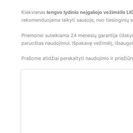
Kiekvienas
lengvo lydinio neįgaliojo vežimėlis
rekomenduojama laikyti sausoje, nuo tiesioginių sa
Priemonei suteikiama 24 mėnesių garantija (išskyru
paruoštas naudojimui. Išpakavę vežimėlį, išsaug
Prašome atidžiai perskaityti naudojimo ir prieži