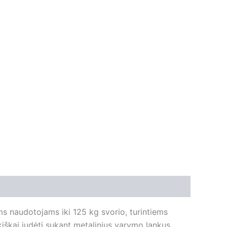
s naudotojams iki 125 kg svorio, turintiems
kiškai judėti sukant metalinius varymo lankus,