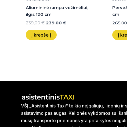
Aliumininė rampa vežimėliui,
Pervež
ilgis 120 cm
cm
239,00
€
239,00
€
265,0
Į krepšelį
Į kr
VŠĮ „Asistentinis Taxi“ teikia neįgaliųjų, ligonių i
asistavimo paslaugas. Kelionės vykdomos su išank
mūsų transporto priemonės yra pritaikytos neįgal