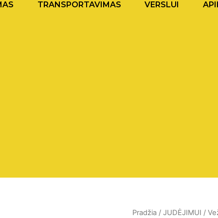
MAS
TRANSPORTAVIMAS
VERSLUI
API
produkto
Pradžia
/
JUDĖJIMUI
/
Vež