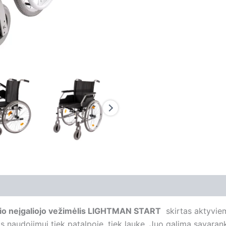
nio neįgaliojo vežimėlis LIGHTMAN START
skirtas aktyviem
as naudojimui tiek patalpoje, tiek lauke. Juo galima savaran