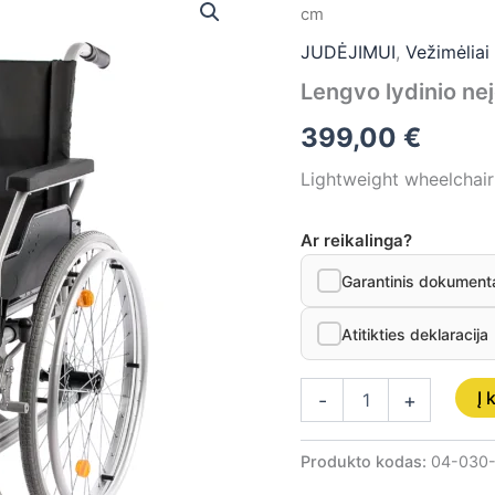
kiekis:
cm
Lengvo
lydinio
JUDĖJIMUI
,
Vežimėliai
neįgaliojo
Lengvo lydinio neį
vežimėlis,
dydis
399,00
€
48
cm
Lightweight wheelchair
Ar reikalinga?
Garantinis dokument
Atitikties deklaracija
Į 
-
+
Produkto kodas:
04-030-