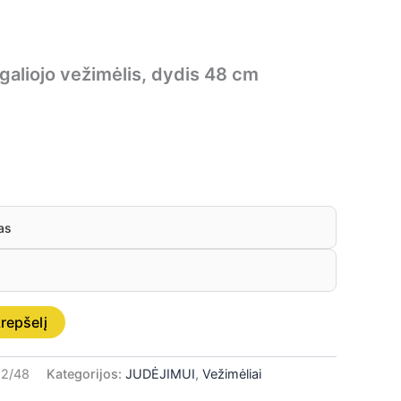
galiojo vežimėlis, dydis 48 cm
as
krepšelį
2/48
Kategorijos:
JUDĖJIMUI
,
Vežimėliai