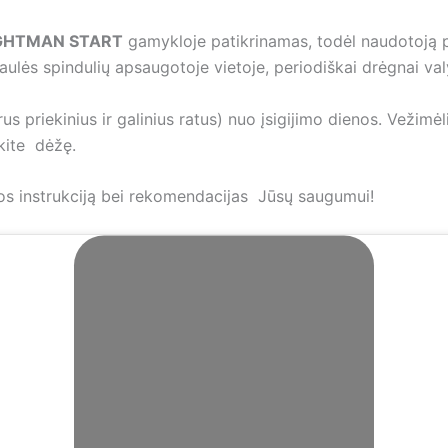
 LIGHTMAN START
gamykloje patikrinamas, todėl naudotoją p
ulės spindulių apsaugotoje vietoje, periodiškai drėgnai valy
s priekinius ir galinius ratus) nuo įsigijimo dienos. Vežimėl
okite dėžę.
ūros instrukciją bei rekomendacijas Jūsų saugumui!