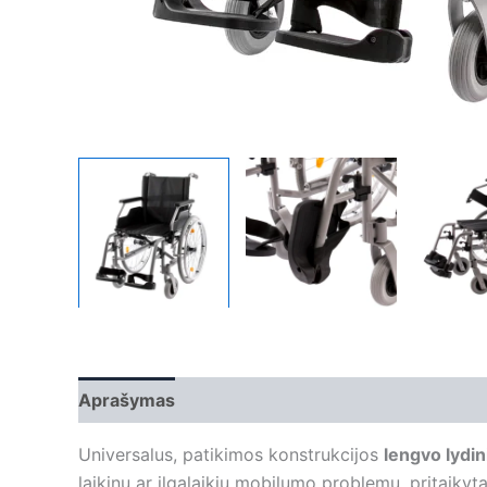
Aprašymas
Papildoma informacija
Universalus, patikimos konstrukcijos
lengvo lydi
laikinų ar ilgalaikių mobilumo problemų, pritaikyt