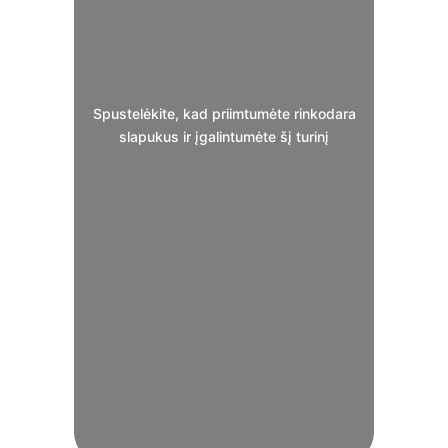
Spustelėkite, kad priimtumėte rinkodara
slapukus ir įgalintumėte šį turinį