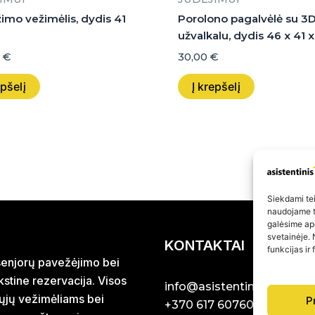
imo vežimėlis, dydis 41
Porolono pagalvėlė su 3
užvalkalu, dydis 46 x 41 
0
€
30,00
€
epšelį
Į krepšelį
Siekdami teik
naudojame to
galėsime ap
svetainėje. 
KONTAKTAI
funkcijas ir
r senjorų pavežėjimo bei
stine rezervacija. Visos
info@asistentinistaxi.lt
iųjų vežimėliams bei
P
+370 617 60760