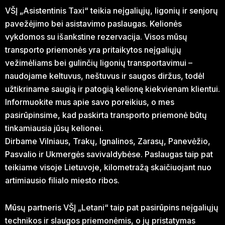
VŠĮ „Asistentinis Taxi“ teikia neįgaliųjų, ligonių ir senjorų
pavežėjimo bei asistavimo paslaugas. Kelionės
vykdomos su išankstine rezervacija. Visos mūsų
transporto priemonės yra pritaikytos neįgaliųjų
vežimėliams bei gulinčių ligonių transportavimui –
naudojame keltuvus, neštuvus ir saugos diržus, todėl
užtikriname saugią ir patogią kelionę kiekvienam klientui.
Informuokite mus apie savo poreikius, o mes
pasirūpinsime, kad paskirta transporto priemonė būtų
tinkamiausia jūsų kelionei.
Dirbame Vilniaus, Trakų, Ignalinos, Zarasų, Panevėžio,
Pasvalio ir Ukmergės savivaldybėse. Paslaugas taip pat
teikiame visoje Lietuvoje, kilometražą skaičiuojant nuo
artimiausio filialo miesto ribos.
Mūsų partneris VŠĮ „Letani“ taip pat pasirūpins neįgaliųjų
technikos ir slaugos priemonėmis, o jų pristatymas