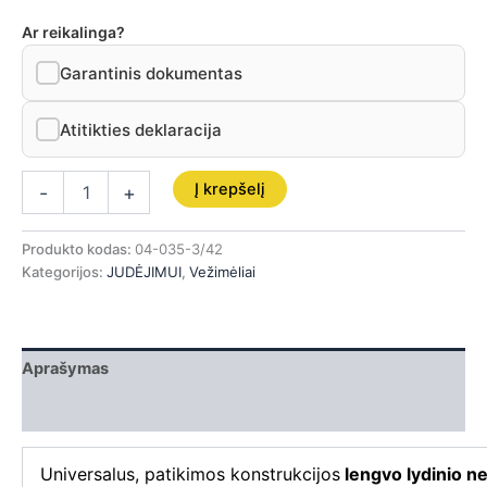
Ar reikalinga?
Garantinis dokumentas
Atitikties deklaracija
Į krepšelį
-
+
Produkto kodas:
04-035-3/42
Kategorijos:
JUDĖJIMUI
,
Vežimėliai
Aprašymas
Papildoma informacija
Universalus, patikimos konstrukcijos
lengvo lydinio n