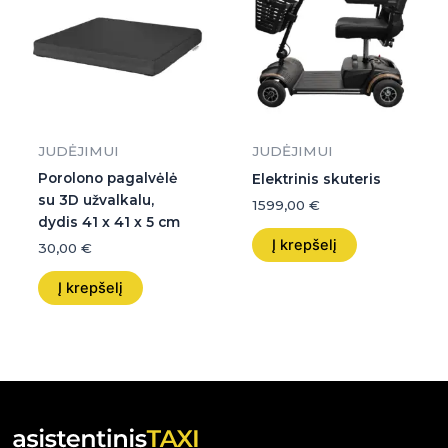
JUDĖJIMUI
JUDĖJIMUI
Porolono pagalvėlė
Elektrinis skuteris
su 3D užvalkalu,
1599,00
€
dydis 41 x 41 x 5 cm
Į krepšelį
30,00
€
Į krepšelį