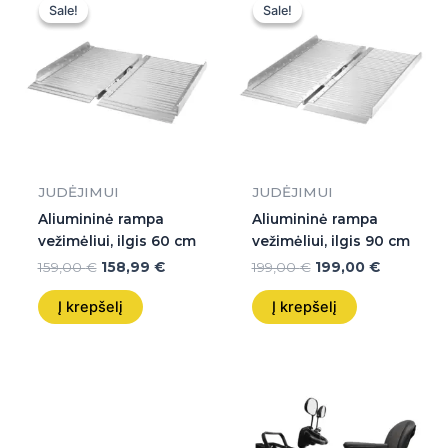
price
price
price
price
Sale!
Sale!
Sale!
Sale!
was:
is:
was:
is:
159,00 €.
158,99 €.
199,00 €.
199,00 €.
JUDĖJIMUI
JUDĖJIMUI
Aliumininė rampa
Aliumininė rampa
vežimėliui, ilgis 60 cm
vežimėliui, ilgis 90 cm
159,00
€
158,99
€
199,00
€
199,00
€
Į krepšelį
Į krepšelį