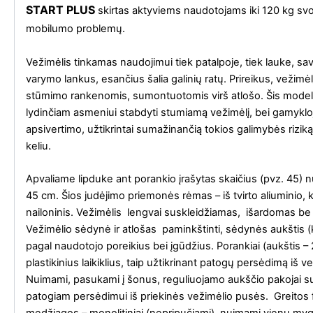
START PLUS
skirtas aktyviems naudotojams iki 120 kg svorio
mobilumo problemų.
Vežimėlis tinkamas naudojimui tiek patalpoje, tiek lauke, sav
varymo lankus, esančius šalia galinių ratų. Prireikus, vežimė
stūmimo rankenomis, sumontuotomis virš atlošo. Šis modelis
lydinčiam asmeniui stabdyti stumiamą vežimėlį, bei gamyk
apsivertimo, užtikrintai sumažinančią tokios galimybės riziką
keliu.
Apvaliame lipduke ant porankio įrašytas skaičius (pvz. 45) 
45 cm. Šios judėjimo priemonės rėmas – iš tvirto aliuminio, k
nailoninis. Vežimėlis lengvai suskleidžiamas, išardomas be į
Vežimėlio sėdynė ir atlošas paminkštinti, sėdynės aukštis (ka
pagal naudotojo poreikius bei įgūdžius. Porankiai (aukštis 
plastikinius laikiklius, taip užtikrinant patogų persėdimą iš v
Nuimami, pasukami į šonus, reguliuojamo aukščio pakojai s
patogiam persėdimui iš priekinės vežimėlio pusės. Greitos fik