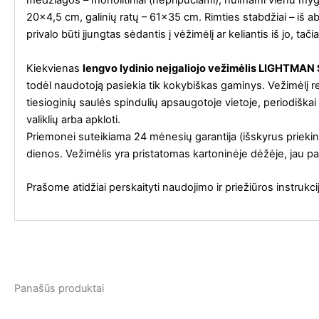
medžiagos – monolitiniai (nepripučiami), nuimami vienu myg
20×4,5 cm, galinių ratų – 61×35 cm. Rimties stabdžiai – iš a
privalo būti įjungtas sėdantis į vėžimėlį ar keliantis iš jo, tač
Kiekvienas
lengvo lydinio neįgaliojo vežimėlis LIGHTMA
todėl naudotoją pasiekia tik kokybiškas gaminys. Vežimėlį 
tiesioginių saulės spindulių apsaugotoje vietoje, periodiška
valiklių arba apkloti.
Priemonei suteikiama 24 mėnesių garantija (išskyrus priekiniu
dienos. Vežimėlis yra pristatomas kartoninėje dėžėje, jau p
Prašome atidžiai perskaityti naudojimo ir priežiūros instru
Panašūs produktai
Original
Current
Original
Current