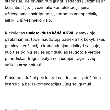
stabdžiai. Jie privalo būti įjungti sėdantis į vėžimėlį ar
keliantis iš jo. Į vežimėlio komplektaciją įeina
uždengiamas naktipuodis, įstatomas ant specialių
laikiklių iš vežimėlio galo.
Kiekvienas
tualeto-dušo kėdė AKVA
gamykloje
patikrinamas, todėl naudotoją pasiekia tik kokybiškas
gaminys. Vežimėlį rekomenduojama laikyti sausoje,
nuo tiesioginių saulės spindulių apsaugotoje vietoje,
periodiškai drėgnai valyti nenaudojant agresyvių
valiklių arba apkloti.
Prašome atidžiai perskaityti naudojimo ir priežiūros
instrukciją bei rekomendacijas Jūsų saugumui!