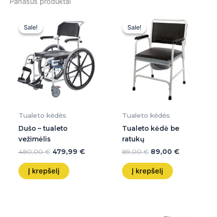
Panašūs produktai
Original
Current
Original
Current
price
price
price
price
Sale!
Sale!
Sale!
Sale!
was:
is:
was:
is:
480,00 €.
479,99 €.
89,00 €.
89,00 €.
Tualeto kėdės
Tualeto kėdės
Dušo – tualeto
Tualeto kėdė be
vežimėlis
ratukų
480,00
€
479,99
€
89,00
€
89,00
€
Į krepšelį
Į krepšelį
Original
Current