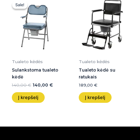
price
price
Sale!
Sale!
was:
is:
140,00 €.
140,00 €.
Tualeto kėdės
Tualeto kėdės
Sulankstoma tualeto
Tualeto kėdė su
kėdė
ratukais
140,00
€
140,00
€
189,00
€
Į krepšelį
Į krepšelį