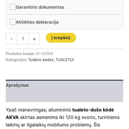
Garantinis dokumentas
Atitikties deklaracija
Į krepšelį
-
+
Produkto kodas:
01-5209A
Kategorijos:
Tualeto kėdės
,
TUALETUI
Aprašymas
Papildoma informacija
Ypač manevringas, aliumininis
tualeto-dušo kėdė
AKVA
skirtas asmenims iki 120 kg svorio, turintiems
laikinų ar ilgalaikių mobilumo problemų. Šis