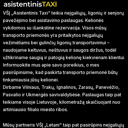
VŠĮ „Asistentinis Taxi“ teikia neįgaliųjų, ligonių ir senjorų
pavežėjimo bei asistavimo paslaugas. Kelionės
vykdomos su išankstine rezervacija. Visos mūsų
transporto priemonės yra pritaikytos neįgaliųjų
vežimėliams bei gulinčių ligonių transportavimui –
naudojame keltuvus, neštuvus ir saugos diržus, todėl
užtikriname saugią ir patogią kelionę kiekvienam klientui.
Informuokite mus apie savo poreikius, o mes
pasirūpinsime, kad paskirta transporto priemonė būtų
tinkamiausia jūsų kelionei.
Dirbame Vilniaus, Trakų, Ignalinos, Zarasų, Panevėžio,
Pasvalio ir Ukmergės savivaldybėse. Paslaugas taip pat
teikiame visoje Lietuvoje, kilometražą skaičiuojant nuo
artimiausio filialo miesto ribos.
Mūsų partneris VŠĮ „Letani“ taip pat pasirūpins neįgaliųjų