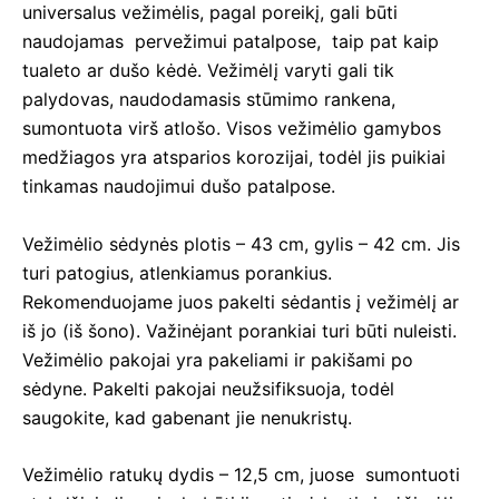
universalus vežimėlis, pagal poreikį, gali būti
naudojamas pervežimui patalpose, taip pat kaip
tualeto ar dušo kėdė. Vežimėlį varyti gali tik
palydovas, naudodamasis stūmimo rankena,
sumontuota virš atlošo. Visos vežimėlio gamybos
medžiagos yra atsparios korozijai, todėl jis puikiai
tinkamas naudojimui dušo patalpose.
Vežimėlio sėdynės plotis – 43 cm, gylis – 42 cm. Jis
turi patogius, atlenkiamus porankius.
Rekomenduojame juos pakelti sėdantis į vežimėlį ar
iš jo (iš šono). Važinėjant porankiai turi būti nuleisti.
Vežimėlio pakojai yra pakeliami ir pakišami po
sėdyne. Pakelti pakojai neužsifiksuoja, todėl
saugokite, kad gabenant jie nenukristų.
Vežimėlio ratukų dydis – 12,5 cm, juose sumontuoti