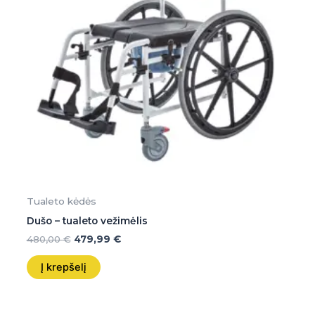
Tualeto kėdės
Dušo – tualeto vežimėlis
480,00
€
479,99
€
Į krepšelį