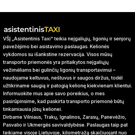
VŠĮ „Asistentinis Taxi“ teikia neįgaliųjų, ligonių ir senjorų
pavežėjimo bei asistavimo paslaugas. Kelionės
vykdomos su išankstine rezervacija. Visos mūsų
transporto priemonės yra pritaikytos neįgaliųjų
vežimėliams bei gulinčių ligonių transportavimui –
naudojame keltuvus, neštuvus ir saugos diržus, todėl
užtikriname saugią ir patogią kelionę kiekvienam klientui.
Informuokite mus apie savo poreikius, o mes
pasirūpinsime, kad paskirta transporto priemonė būtų
tinkamiausia jūsų kelionei.
Dirbame Vilniaus, Trakų, Ignalinos, Zarasų, Panevėžio,
Pasvalio ir Ukmergės savivaldybėse. Paslaugas taip pat
teikiame visoje Lietuvoje, kilometražą skaičiuojant nuo