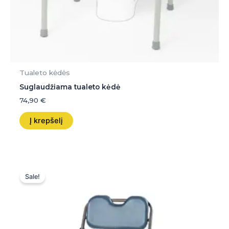
Tualeto kėdės
Suglaudžiama tualeto kėdė
74,90
€
Į krepšelį
Original
Current
price
price
Sale!
was:
is:
140,00 €.
140,00 €.