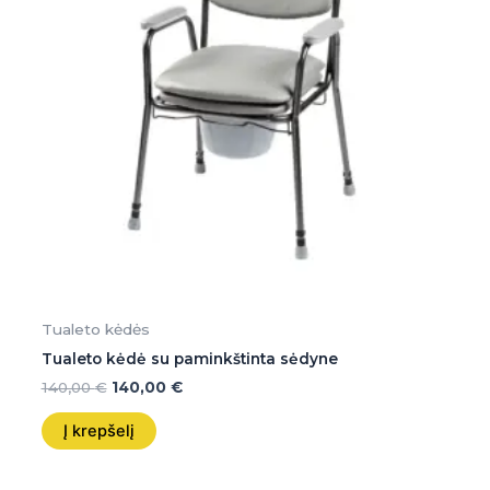
Tualeto kėdės
Tualeto kėdė su paminkštinta sėdyne
140,00
€
140,00
€
Į krepšelį