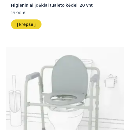
Higieniniai įdėklai tualeto kėdei, 20 vnt
19,90
€
Į krepšelį