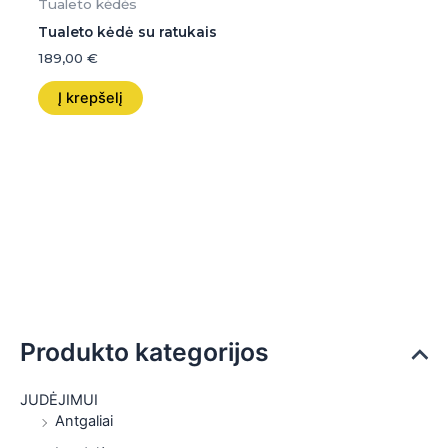
Tualeto kėdės
Tualeto kėdė su ratukais
189,00
€
Į krepšelį
Produkto kategorijos
JUDĖJIMUI
Antgaliai