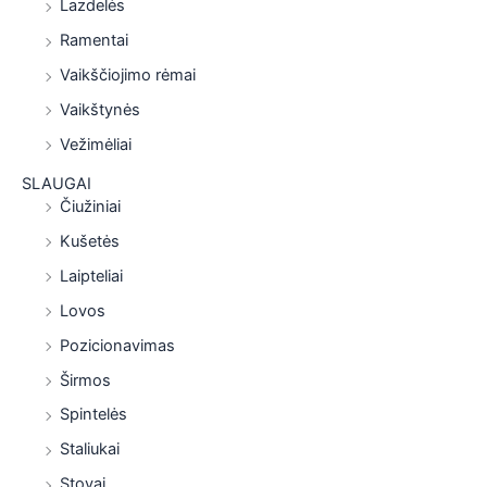
Lazdelės
Ramentai
Vaikščiojimo rėmai
Vaikštynės
Vežimėliai
SLAUGAI
Čiužiniai
Kušetės
Laipteliai
Lovos
Pozicionavimas
Širmos
Spintelės
Staliukai
Stovai