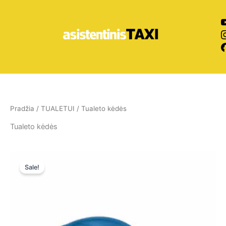
Pereiti
prie
turinio
Pradžia
/
TUALETUI
/ Tualeto kėdės
Tualeto kėdės
Original
Current
price
price
Sale!
was:
is:
25,00 €.
25,00 €.