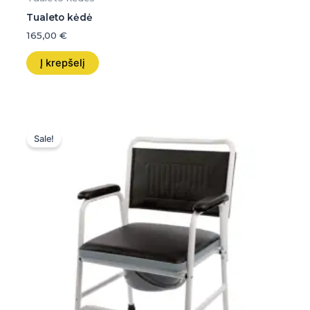
Tualeto kėdė
165,00
€
Į krepšelį
Original
Current
price
price
Sale!
was:
is:
89,00 €.
89,00 €.