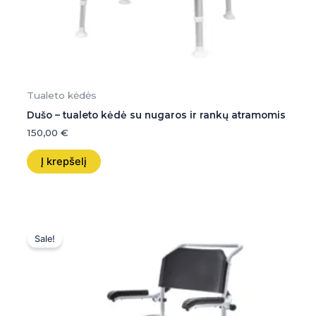
Tualeto kėdės
Dušo – tualeto kėdė su nugaros ir rankų atramomis
150,00
€
Į krepšelį
Original
Current
price
price
Sale!
was:
is:
480,00 €.
479,99 €.