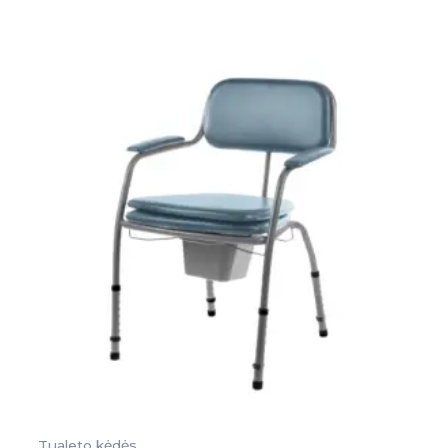
Tualeto kėdės