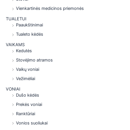
Vienkartinės medicinos priemonės
TUALETUI
Paaukštinimai
Tualeto kėdės
VAIKAMS
Kedutės
Stovėjimo atramos
Vaikų voniai
Vežimėliai
VONIAI
Dušo kėdės
Prekės voniai
Ranktūriai
Vonios suoliukai