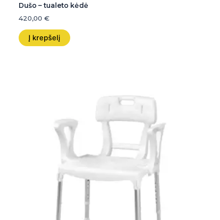
Dušo – tualeto kėdė
420,00
€
Į krepšelį