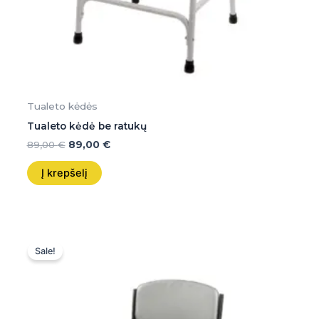
Tualeto kėdės
Tualeto kėdė be ratukų
89,00
€
89,00
€
Į krepšelį
Original
Current
price
price
Sale!
was:
is:
140,00 €.
140,00 €.