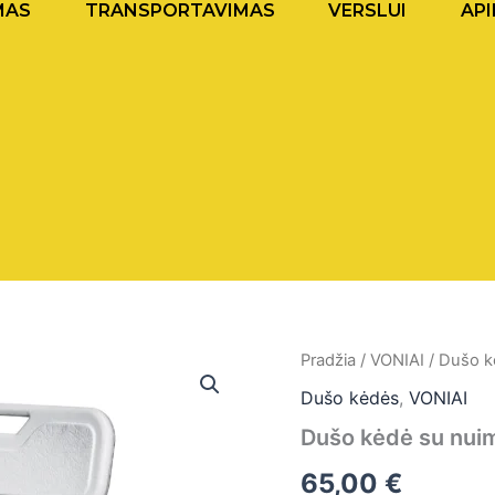
MAS
TRANSPORTAVIMAS
VERSLUI
API
produkto
Pradžia
/
VONIAI
/
Dušo k
kiekis:
Dušo kėdės
,
VONIAI
Dušo
kėdė
Dušo kėdė su nui
su
nuimamais
65,00
€
porankiais