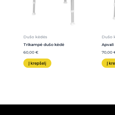
Dušo kėdės
Dušo 
Trikampė dušo kėdė
Apvali
60,00
€
70,00
Į krepšelį
Į kr