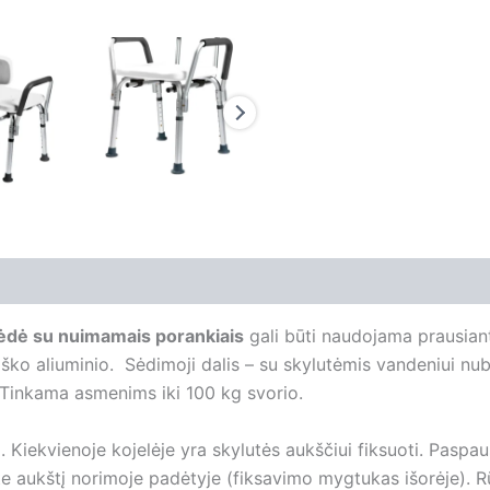
ėdė su nuimamais porankiais
gali būti naudojama prausiant
biško aliuminio. Sėdimoji dalis – su skylutėmis vandeniui nu
. Tinkama asmenims iki 100 kg svorio.
. Kiekvienoje kojelėje yra skylutės aukščiui fiksuoti. Paspau
kite aukštį norimoje padėtyje (fiksavimo mygtukas išorėje)