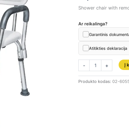
Shower chair with rem
Ar reikalinga?
Garantinis dokument
Atitikties deklaracija
Į 
-
+
Produkto kodas:
02-605