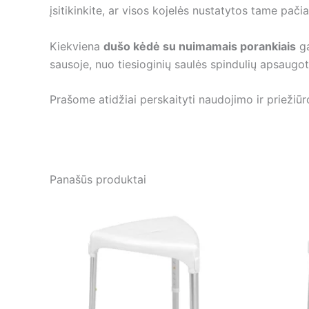
įsitikinkite, ar visos kojelės nustatytos tame pačia
Kiekviena
dušo kėdė su nuimamais porankiais
ga
sausoje, nuo tiesioginių saulės spindulių apsaugoto
Prašome atidžiai perskaityti naudojimo ir priežiū
Panašūs produktai