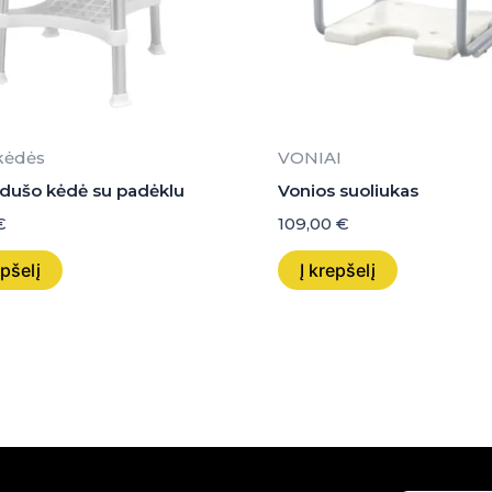
kėdės
VONIAI
 dušo kėdė su padėklu
Vonios suoliukas
€
109,00
€
epšelį
Į krepšelį