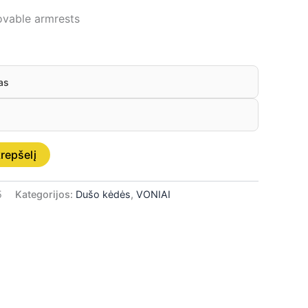
ovable armrests
as
krepšelį
5
Kategorijos:
Dušo kėdės
,
VONIAI