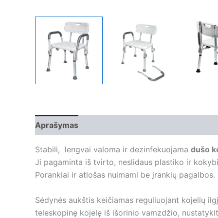
Aprašymas
Papildoma informacija
Stabili, lengvai valoma ir dezinfekuojama
dušo k
Ji pagaminta iš tvirto, neslidaus plastiko ir koky
Porankiai ir atlošas nuimami be įrankių pagalbos
Sėdynės aukštis keičiamas reguliuojant kojelių ilgį
teleskopinę kojelę iš išorinio vamzdžio, nustaty