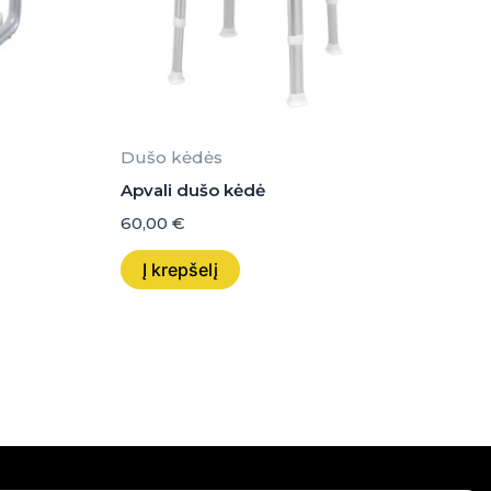
Dušo kėdės
Apvali dušo kėdė
60,00
€
Į krepšelį