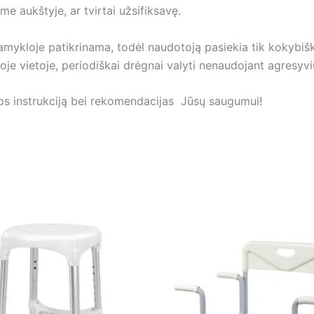
me aukštyje, ar tvirtai užsifiksavę.
mykloje patikrinama, todėl naudotoją pasiekia tik kokybi
je vietoje, periodiškai drėgnai valyti nenaudojant agresyvių 
ros instrukciją bei rekomendacijas Jūsų saugumui!