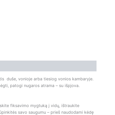
is duše, vonioje arba tiesiog vonios kambaryje.
bėgti, patogi nugaros atrama – su išpjova.
skite fiksavimo mygtuką į vidų, ištraukite
. Rūpinkitės savo saugumu – prieš naudodami kėdę