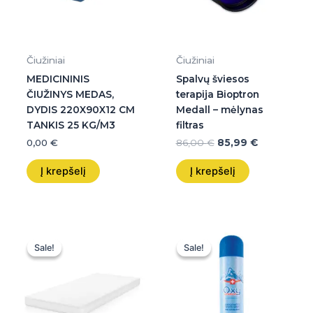
Čiužiniai
Čiužiniai
MEDICININIS
Spalvų šviesos
ČIUŽINYS MEDAS,
terapija Bioptron
DYDIS 220X90X12 CM
Medall – mėlynas
TANKIS 25 KG/M3
filtras
0,00
€
86,00
€
85,99
€
Į krepšelį
Į krepšelį
Original
Current
Original
Current
price
price
price
price
Sale!
Sale!
Sale!
Sale!
was:
is:
was:
is:
45,00 €.
45,00 €.
19,00 €.
19,00 €.