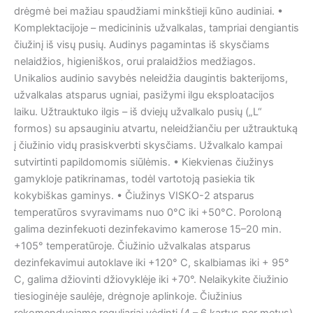
drėgmė bei mažiau spaudžiami minkštieji kūno audiniai. •
Komplektacijoje – medicininis užvalkalas, tampriai dengiantis
čiužinį iš visų pusių. Audinys pagamintas iš skysčiams
nelaidžios, higieniškos, orui pralaidžios medžiagos.
Unikalios audinio savybės neleidžia daugintis bakterijoms,
užvalkalas atsparus ugniai, pasižymi ilgu eksploatacijos
laiku. Užtrauktuko ilgis – iš dviejų užvalkalo pusių („L“
formos) su apsauginiu atvartu, neleidžiančiu per užtrauktuką
į čiužinio vidų prasiskverbti skysčiams. Užvalkalo kampai
sutvirtinti papildomomis siūlėmis. • Kiekvienas čiužinys
gamykloje patikrinamas, todėl vartotoją pasiekia tik
kokybiškas gaminys. • Čiužinys VISKO-2 atsparus
temperatūros svyravimams nuo 0°C iki +50°C. Poroloną
galima dezinfekuoti dezinfekavimo kamerose 15–20 min.
+105° temperatūroje. Čiužinio užvalkalas atsparus
dezinfekavimui autoklave iki +120° C, skalbiamas iki + 95°
C, galima džiovinti džiovyklėje iki +70°. Nelaikykite čiužinio
tiesioginėje saulėje, drėgnoje aplinkoje. Čiužinius