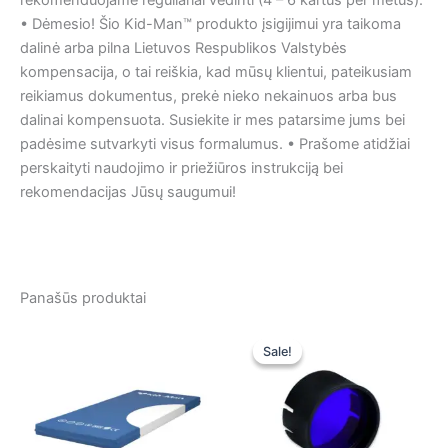
rekomenduojame reguliariai vėdinti (4 – 6 kartus per metus).
• Dėmesio! Šio Kid-Man™ produkto įsigijimui yra taikoma
dalinė arba pilna Lietuvos Respublikos Valstybės
kompensacija, o tai reiškia, kad mūsų klientui, pateikusiam
reikiamus dokumentus, prekė nieko nekainuos arba bus
dalinai kompensuota. Susiekite ir mes patarsime jums bei
padėsime sutvarkyti visus formalumus. • Prašome atidžiai
perskaityti naudojimo ir priežiūros instrukciją bei
rekomendacijas Jūsų saugumui!
Panašūs produktai
Original
Current
price
price
Sale!
Sale!
was:
is:
86,00 €.
85,99 €.