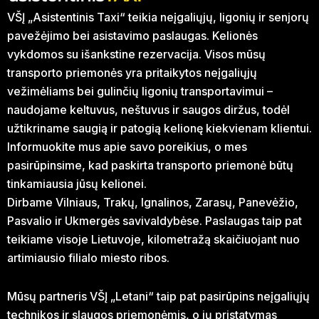
VŠĮ „Asistentinis Taxi“ teikia neįgaliųjų, ligonių ir senjorų
pavežėjimo bei asistavimo paslaugas. Kelionės
vykdomos su išankstine rezervacija. Visos mūsų
transporto priemonės yra pritaikytos neįgaliųjų
vežimėliams bei gulinčių ligonių transportavimui –
naudojame keltuvus, neštuvus ir saugos diržus, todėl
užtikriname saugią ir patogią kelionę kiekvienam klientui.
Informuokite mus apie savo poreikius, o mes
pasirūpinsime, kad paskirta transporto priemonė būtų
tinkamiausia jūsų kelionei.
Dirbame Vilniaus, Trakų, Ignalinos, Zarasų, Panevėžio,
Pasvalio ir Ukmergės savivaldybėse. Paslaugas taip pat
teikiame visoje Lietuvoje, kilometražą skaičiuojant nuo
artimiausio filialo miesto ribos.
Mūsų partneris VŠĮ „Letani“ taip pat pasirūpins neįgaliųjų
technikos ir slaugos priemonėmis, o jų pristatymas