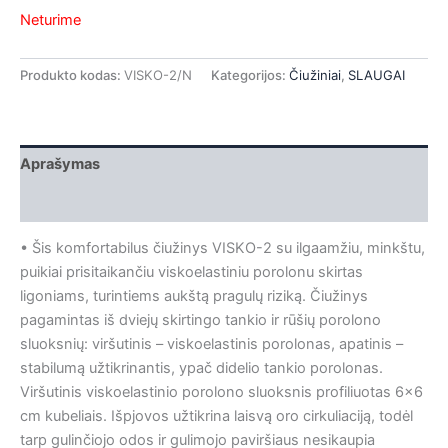
Neturime
Produkto kodas:
VISKO-2/N
Kategorijos:
Čiužiniai
,
SLAUGAI
Aprašymas
Papildoma informacija
• Šis komfortabilus čiužinys VISKO-2 su ilgaamžiu, minkštu,
puikiai prisitaikančiu viskoelastiniu porolonu skirtas
ligoniams, turintiems aukštą pragulų riziką. Čiužinys
pagamintas iš dviejų skirtingo tankio ir rūšių porolono
sluoksnių: viršutinis – viskoelastinis porolonas, apatinis –
stabilumą užtikrinantis, ypač didelio tankio porolonas.
Viršutinis viskoelastinio porolono sluoksnis profiliuotas 6×6
cm kubeliais. Išpjovos užtikrina laisvą oro cirkuliaciją, todėl
tarp gulinčiojo odos ir gulimojo paviršiaus nesikaupia