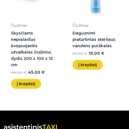
Čiužiniai
Čiužiniai
Skysčiams
Deguonimi
nepralaidus
praturtintas sterilaus
kvėpuojantis
vandens purškalas
užvalkalas čiužiniui,
19,00
€
19,00
€
dydis 200 x 100 x 15
Į krepšelį
cm
45,00
€
45,00
€
Į krepšelį