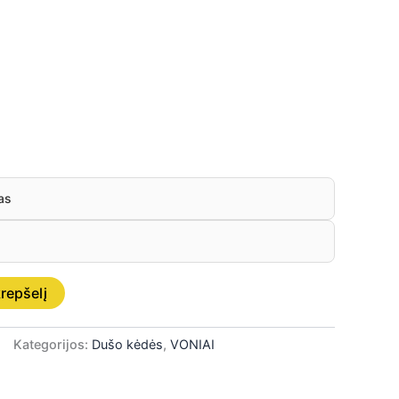
as
krepšelį
Kategorijos:
Dušo kėdės
,
VONIAI