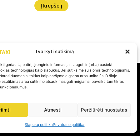
Į krepšelį
Tvarkyti sutikimą
ti geriausią patirtį, įrenginio informacijai saugoti ir (arba) pasiekti
kias technologijas kaip slapukus. Jei sutiksime su šiomis technologijomis,
doroti duomenis, tokius kaip naršymo elgsena arba unikalūs ID šioje
PAGALBA
Nesutikimas arba sutikimo atšaukimas gali neigiamai paveikti tam tikras
 funkcionalumus.
Privatumo politika
Pirkimo – pardavimo taisyklės
riimti
Atmesti
Peržiūrėti nuostatas
Prekių grąžinimas ir garantijos
Slapukų politika
Privatumo politika