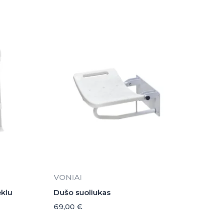
VONIAI
ėklu
Dušo suoliukas
69,00
€