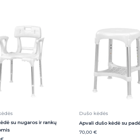
kėdės
Dušo kėdės
ėdė su nugaros ir rankų
Apvali dušo kėdė su pad
omis
70,00
€
0
€