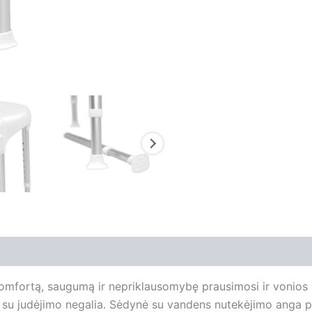
 komfortą, saugumą ir nepriklausomybę prausimosi ir vonio
judėjimo negalia. Sėdynė su vandens nutekėjimo anga pag