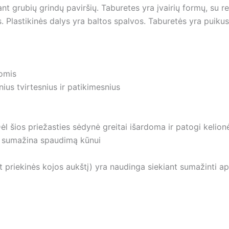
 ant grubių grindų paviršių. Taburetes yra įvairių formų, su 
is. Plastikinės dalys yra baltos spalvos. Taburetės yra pui
omis
ius tvirtesnius ir patikimesnius
ėl šios priežasties sėdynė greitai išardoma ir patogi kelio
is sumažina spaudimą kūnui
nt priekinės kojos aukštį) yra naudinga siekiant sumažinti a