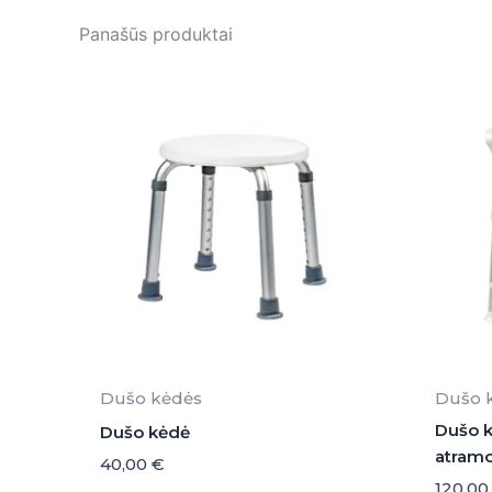
Panašūs produktai
Dušo kėdės
Dušo 
Dušo k
Dušo kėdė
atram
40,00
€
120,0