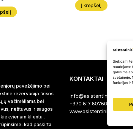
Į krepšelį
epšelį
Siekdami teik
naudojame to
galėsime ap
KONTAKTAI
svetainėje. 
funkcijas ir
r senjorų pavežėjimo bei
stine rezervacija. Visos
info@asistentinistaxi.lt
iųjų vežimėliams bei
+370 617 60760
P
uvus, neštuvus ir saugos
www.asistentinistaxi.lt
 kiekvienam klientui.
rūpinsime, kad paskirta
ei.