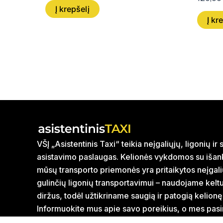
Į krepšelį
Į kr
VŠĮ „Asistentinis Taxi“ teikia neįgaliųjų, ligonių i
asistavimo paslaugas. Kelionės vykdomos su išank
mūsų transporto priemonės yra pritaikytos neįgal
gulinčių ligonių transportavimui – naudojame kelt
diržus, todėl užtikriname saugią ir patogią kelionę
Informuokite mus apie savo poreikius, o mes pasi
transporto priemonė būtų tinkamiausia jūsų kelion