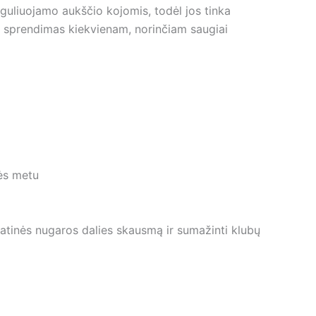
reguliuojamo aukščio kojomis, todėl jos tinka
kus sprendimas kiekvienam, norinčiam saugiai
nės metu
patinės nugaros dalies skausmą ir sumažinti klubų