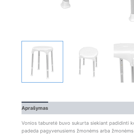
Aprašymas
Papildoma informacija
Vonios taburetė buvo sukurta siekiant padidinti
padeda pagyvenusiems žmonėms arba žmonėms su 