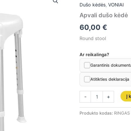
Dušo kėdės
,
VONIAI
Apvali
dušo
Apvali dušo kėdė
kėdė
60,00
€
Round stool
Ar reikalinga?
Garantinis dokument
Atitikties deklaracija
Į 
-
+
Produkto kodas:
RINGAS