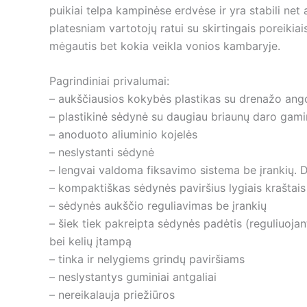
puikiai telpa kampinėse erdvėse ir yra stabili net
platesniam vartotojų ratui su skirtingais poreikia
mėgautis bet kokia veikla vonios kambaryje.
Pagrindiniai privalumai:
– aukščiausios kokybės plastikas su drenažo ang
– plastikinė sėdynė su daugiau briaunų daro gamin
– anoduoto aliuminio kojelės
– neslystanti sėdynė
– lengvai valdoma fiksavimo sistema be įrankių. D
– kompaktiškas sėdynės paviršius lygiais krašta
– sėdynės aukščio reguliavimas be įrankių
– šiek tiek pakreipta sėdynės padėtis (reguliuoja
bei kelių įtampą
– tinka ir nelygiems grindų paviršiams
– neslystantys guminiai antgaliai
– nereikalauja priežiūros