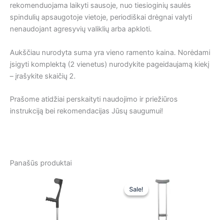
rekomenduojama laikyti sausoje, nuo tiesioginių saulės
spindulių apsaugotoje vietoje, periodiškai drėgnai valyti
nenaudojant agresyvių valiklių arba apkloti.
Aukščiau nurodyta suma yra vieno ramento kaina. Norėdami
įsigyti komplektą (2 vienetus) nurodykite pageidaujamą kiekį
– įrašykite skaičių 2.
Prašome atidžiai perskaityti naudojimo ir priežiūros
instrukciją bei rekomendacijas Jūsų saugumui!
Panašūs produktai
Original
Current
price
price
Sale!
Sale!
was:
is:
16,00 €.
16,00 €.