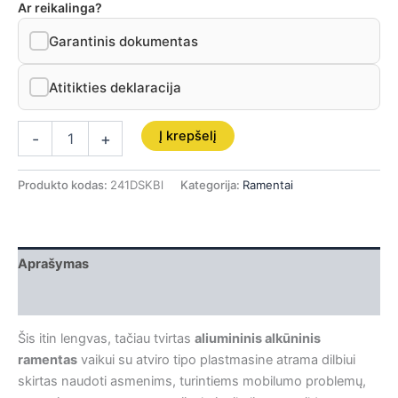
Ar reikalinga?
Garantinis dokumentas
Atitikties deklaracija
Į krepšelį
-
+
Produkto kodas:
241DSKBl
Kategorija:
Ramentai
Aprašymas
Papildoma informacija
Šis itin lengvas, tačiau tvirtas
aliumininis alkūninis
ramentas
vaikui su atviro tipo plastmasine atrama dilbiui
skirtas naudoti asmenims, turintiems mobilumo problemų,