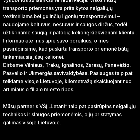
vykdomos su išankstine rezervacija. Visos mūsų
transporto priemonės yra pritaikytos neįgaliųjų
vežimėliams bei gulinčių ligonių transportavimui –
naudojame keltuvus, neštuvus ir saugos diržus, todėl
užtikriname saugią ir patogią kelionę kiekvienam klientui.
Informuokite mus apie savo poreikius, o mes
pasirūpinsime, kad paskirta transporto priemonė būtų
tinkamiausia jūsų kelionei.
Dirbame Vilniaus, Trakų, Ignalinos, Zarasų, Panevėžio,
Pasvalio ir Ukmergės savivaldybėse. Paslaugas taip pat
teikiame visoje Lietuvoje, kilometražą skaičiuojant nuo
artimiausio filialo miesto ribos.
Mūsų partneris VŠĮ „Letani“ taip pat pasirūpins neįgaliųjų
technikos ir slaugos priemonėmis, o jų pristatymas
galimas visoje Lietuvoje.