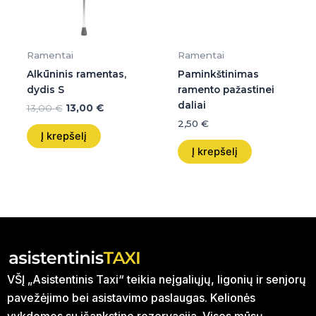
Ramentai
Ramentai
Alkūninis ramentas,
Paminkštinimas
dydis S
ramento pažastinei
daliai
13,00
€
13,00
€
2,50
€
Į krepšelį
Į krepšelį
VŠĮ „Asistentinis Taxi“ teikia neįgaliųjų, ligonių ir senjorų
pavežėjimo bei asistavimo paslaugas. Kelionės