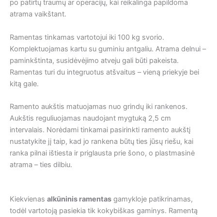
po patirtų traumų ar operacijų, kai reikalinga papildoma
atrama vaikštant.
Ramentas tinkamas vartotojui iki 100 kg svorio.
Komplektuojamas kartu su guminiu antgaliu. Atrama delnui –
paminkštinta, susidėvėjimo atveju gali būti pakeista.
Ramentas turi du integruotus atšvaitus – vieną priekyje bei
kitą gale.
Ramento aukštis matuojamas nuo grindų iki rankenos.
Aukštis reguliuojamas naudojant mygtuką 2,5 cm
intervalais. Norėdami tinkamai pasirinkti ramento aukštį
nustatykite jį taip, kad jo rankena būtų ties jūsų riešu, kai
ranka pilnai ištiesta ir priglausta prie šono, o plastmasinė
atrama – ties dilbiu.
Kiekvienas
alkūninis ramentas
gamykloje patikrinamas,
todėl vartotoją pasiekia tik kokybiškas gaminys. Ramentą