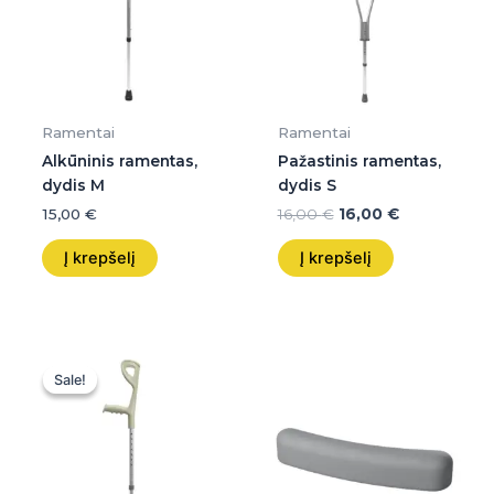
Ramentai
Ramentai
Alkūninis ramentas,
Pažastinis ramentas,
dydis M
dydis S
15,00
€
16,00
€
16,00
€
Į krepšelį
Į krepšelį
Original
Current
price
price
Sale!
Sale!
was:
is:
13,00 €.
13,00 €.