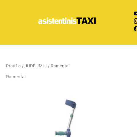
Pereiti
prie
turinio
Pradžia
/
JUDĖJIMUI
/ Ramentai
Ramentai