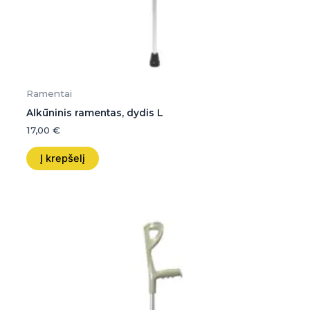
Ramentai
Alkūninis ramentas, dydis L
17,00
€
Į krepšelį