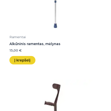
Ramentai
Alkūninis ramentas, mėlynas
15,00
€
Į krepšelį