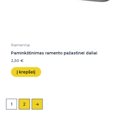
Ramentai
Paminkštinimas ramento pažastinei daliai
2,50
€
Į krepšelį
1
2
→