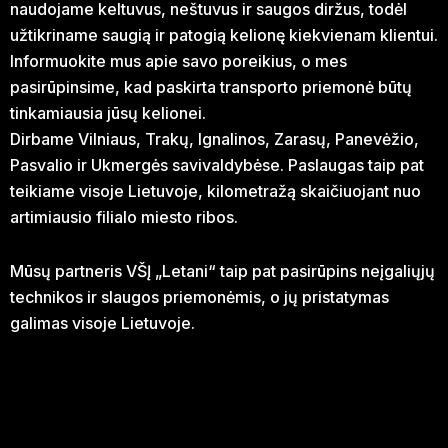
naudojame keltuvus, neštuvus ir saugos diržus, todėl
užtikriname saugią ir patogią kelionę kiekvienam klientui.
Informuokite mus apie savo poreikius, o mes
pasirūpinsime, kad paskirta transporto priemonė būtų
tinkamiausia jūsų kelionei.
Dirbame Vilniaus, Trakų, Ignalinos, Zarasų, Panevėžio,
Pasvalio ir Ukmergės savivaldybėse. Paslaugas taip pat
teikiame visoje Lietuvoje, kilometražą skaičiuojant nuo
artimiausio filialo miesto ribos.
Mūsų partneris VŠĮ „Letani“ taip pat pasirūpins neįgaliųjų
technikos ir slaugos priemonėmis, o jų pristatymas
galimas visoje Lietuvoje.