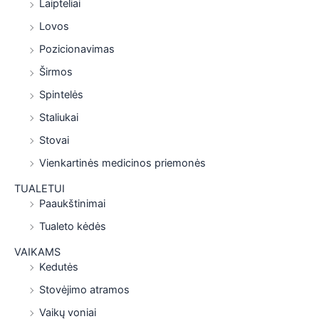
Laipteliai
Lovos
Pozicionavimas
Širmos
Spintelės
Staliukai
Stovai
Vienkartinės medicinos priemonės
TUALETUI
Paaukštinimai
Tualeto kėdės
VAIKAMS
Kedutės
Stovėjimo atramos
Vaikų voniai