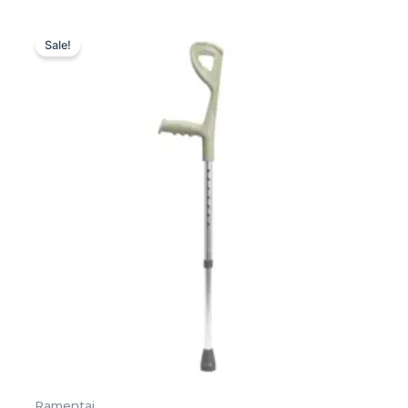
Original
Current
price
price
Sale!
was:
is:
13,00 €.
13,00 €.
Ramentai