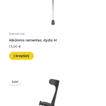
Ramentai
Alkūninis ramentas, dydis M
13,00
€
Į krepšelį
Original
Current
price
price
Sale!
was:
is:
14,00 €.
14,00 €.