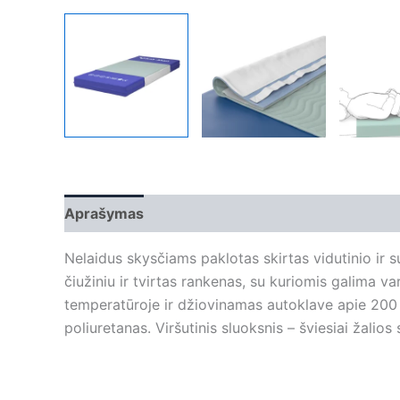
Aprašymas
Papildoma informacija
Nelaidus skysčiams paklotas skirtas vidutinio ir 
čiužiniu ir tvirtas rankenas, su kuriomis galima v
temperatūroje ir džiovinamas autoklave apie 200 kart
poliuretanas. Viršutinis sluoksnis – šviesiai žalios