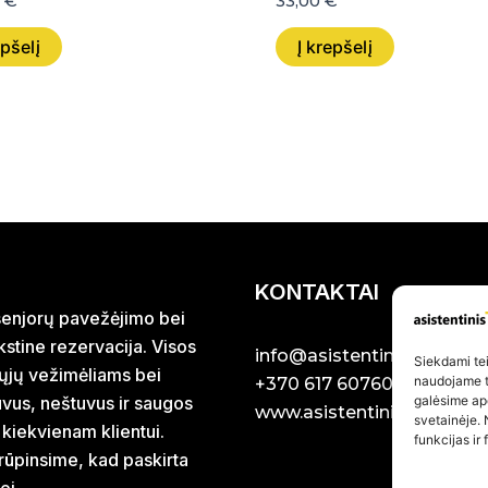
0
€
33,00
€
epšelį
Į krepšelį
KONTAKTAI
r senjorų pavežėjimo bei
stine rezervacija. Visos
info@asistentinistaxi.lt
Siekdami teik
iųjų vežimėliams bei
naudojame to
+370 617 60760
galėsime ap
uvus, neštuvus ir saugos
www.asistentinistaxi.lt
svetainėje. 
 kiekvienam klientui.
funkcijas ir
rūpinsime, kad paskirta