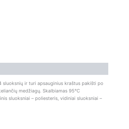
sluoksnių ir turi apsauginius kraštus pakišti po
 sukeliančių medžiagų. Skalbiamas 95°C
s sluoksniai – poliesteris, vidiniai sluoksniai –