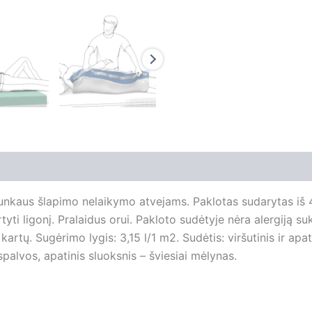
sunkaus šlapimo nelaikymo atvejams. Paklotas sudarytas iš 4 
artyti ligonį. Pralaidus orui. Pakloto sudėtyje nėra alergiją
ų. Sugėrimo lygis: 3,15 l/1 m2. Sudėtis: viršutinis ir apatini
 spalvos, apatinis sluoksnis – šviesiai mėlynas.