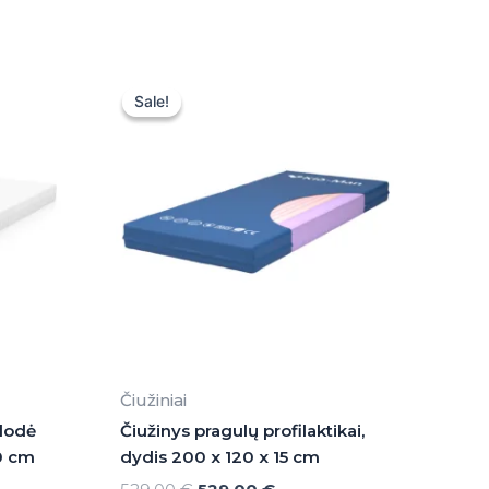
Original
Current
price
price
Sale!
Sale!
was:
is:
529,00 €.
529,00 €.
Čiužiniai
klodė
Čiužinys pragulų profilaktikai,
0 cm
dydis 200 x 120 x 15 cm