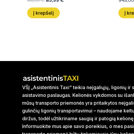
86,00
€
85,99
€
945,0
Į krepšelį
Į kr
VŠĮ „Asistentinis Taxi“ teikia neįgaliųjų, ligonių i
asistavimo paslaugas. Kelionės vykdomos su išank
mūsų transporto priemonės yra pritaikytos neįgal
gulinčių ligonių transportavimui – naudojame kelt
diržus, todėl užtikriname saugią ir patogią kelionę
Informuokite mus apie savo poreikius, o mes pasi