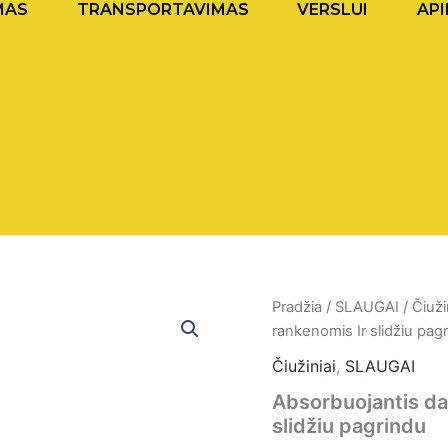
MAS
TRANSPORTAVIMAS
VERSLUI
API
produkto
Pradžia
/
SLAUGAI
/
Čiuži
kiekis:
rankenomis Ir slidžiu pag
Absorbuojantis
daugkartinis
Čiužiniai
,
SLAUGAI
paklotas
Absorbuojantis da
su
slidžiu pagrindu
rankenomis
Ir