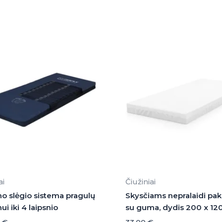
ai
Čiužiniai
o slėgio sistema pragulų
Skysčiams nepralaidi pa
i iki 4 laipsnio
su guma, dydis 200 x 12