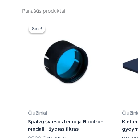
Panašūs produktai
Original
Current
price
price
Sale!
Sale!
was:
is:
86,00 €.
85,99 €.
Čiužiniai
Čiužini
Spalvų šviesos terapija Bioptron
Kintam
Medall – žydras filtras
gydymu