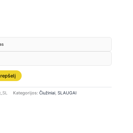
as
krepšelį
0_SL
Kategorijos:
Čiužiniai
,
SLAUGAI