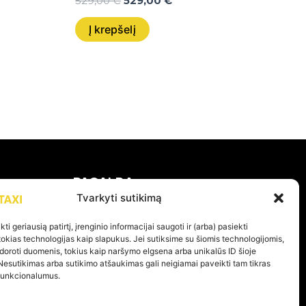
529,00
€
529,00
€
Į krepšelį
PAGALBA
Tvarkyti sutikimą
Privatumo politika
ti geriausią patirtį, įrenginio informacijai saugoti ir (arba) pasiekti
kias technologijas kaip slapukus. Jei sutiksime su šiomis technologijomis,
Pirkimo – pardavimo taisyklės
doroti duomenis, tokius kaip naršymo elgsena arba unikalūs ID šioje
Prekių grąžinimas ir garantijos
Nesutikimas arba sutikimo atšaukimas gali neigiamai paveikti tam tikras
 funkcionalumus.