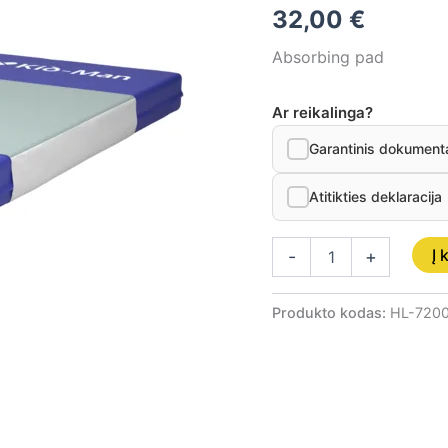
32,00
€
slidžiu
pagrindu
Absorbing pad
Ar reikalinga?
Garantinis dokument
Atitikties deklaracija
Į 
-
+
Produkto kodas:
HL-720