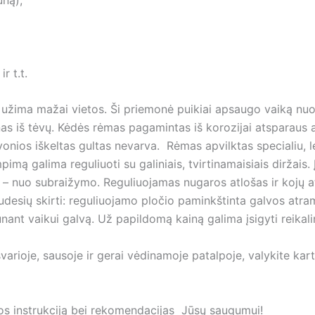
r t.t.
užima mažai vietos. Ši priemonė puikiai apsaugo vaiką nuo 
nas iš tėvų. Kėdės rėmas pagamintas iš korozijai atsparaus 
 vonios iškeltas gultas nevarva. Rėmas apvilktas specialiu, l
mą galima reguliuoti su galiniais, tvirtinamaisiais diržais.
 – nuo subraižymo. Reguliuojamas nugaros atlošas ir kojų atr
judesių skirti: reguliuojamo pločio paminkštinta galvos atram
aunant vaikui galvą. Už papildomą kainą galima įsigyti reikal
švarioje, sausoje ir gerai vėdinamoje patalpoje, valykite kar
ros instrukciją bei rekomendacijas Jūsų saugumui!