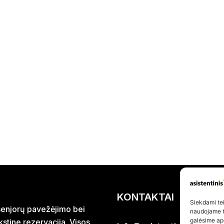
KONTAKTAI
Siekdami teik
r senjorų pavežėjimo bei
naudojame to
galėsime ap
stine rezervacija. Visos