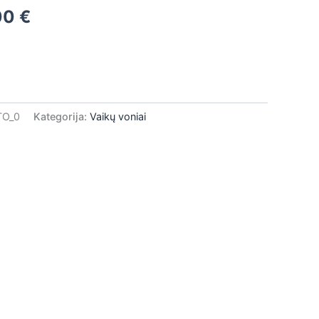
00
€
0 €.
390,00 €.
TO_0
Kategorija:
Vaikų voniai