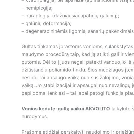
– hemiplegija;
– paraplegija (dažniausiai apatinių galūnių);
– galūnių deformacija;
– degeneracininėmis ligomis, sanarių pakenkimais i
Gultas tinkamas įprastoms vonioms, sulankstytas 
maudymo procedūrą taip, kad ją atlikti gali ir vie
putomis. Dėl to į juos negali patekti vanduo, o iš
džiūstančiu poliamido tinklu. Šios medžiagos įtempi
neslidi. Tai apsaugo vaiką nuo susižalojimo, vonią
vaiką. Jo stabilizacijai ir apsaugai nuo nevalingų 
papildomai lenkiasi – tai labai patogi funkcija pl
Vonios kėdutę-gultą vaikui AKVOLITO
laikykite 
nurodymus.
Prašome atidžiai perskaityti naudojimo ir priežiū