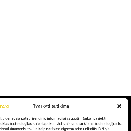
Tvarkyti sutikimą
PAGALBA
ti geriausią patirtį, įrenginio informacijai saugoti ir (arba) pasiekti
kias technologijas kaip slapukus. Jei sutiksime su šiomis technologijomis,
doroti duomenis, tokius kaip naršymo elgsena arba unikalūs ID šioje