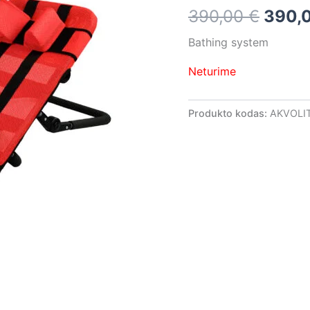
390,00
€
390,
390,0
Bathing system
Neturime
Produkto kodas:
AKVOLI