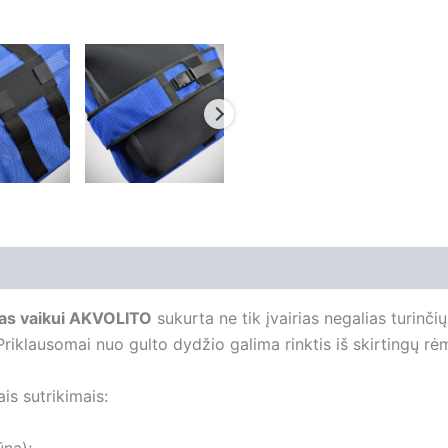
tas vaikui AKVOLITO
sukurta ne tik įvairias negalias turinči
i. Priklausomai nuo gulto dydžio galima rinktis iš skirtingų r
s sutrikimais:
ūną);