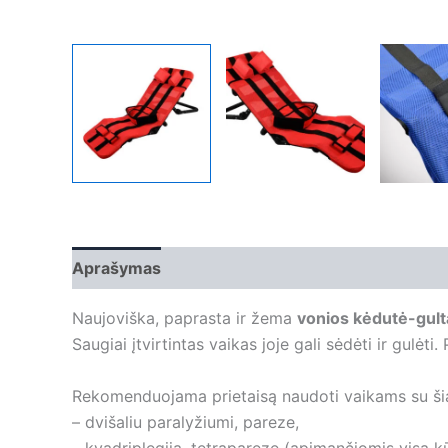
Aprašymas
Papildoma informacija
Naujoviška, paprasta ir žema
vonios kėdutė-gul
Saugiai įtvirtintas vaikas joje gali sėdėti ir gulėt
Rekomenduojama prietaisą naudoti vaikams su šiai
– dvišaliu paralyžiumi, pareze,
– kvadriplegija, tetrapareze (apimančiomis visą k