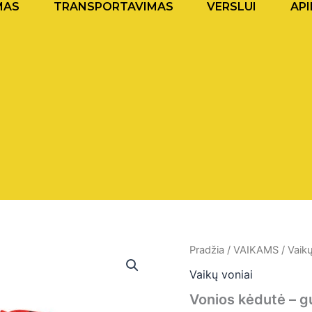
MAS
TRANSPORTAVIMAS
VERSLUI
API
Pradžia
/
VAIKAMS
/
Vaikų
Origi
Vaikų voniai
price
Vonios kėdutė – gu
was: