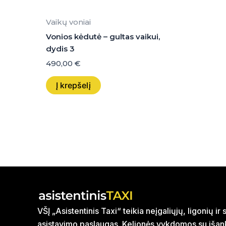
Vaikų voniai
Vonios kėdutė – gultas vaikui,
dydis 3
490,00
€
Į krepšelį
VŠĮ „Asistentinis Taxi“ teikia neįgaliųjų, ligonių i
asistavimo paslaugas. Kelionės vykdomos su išank