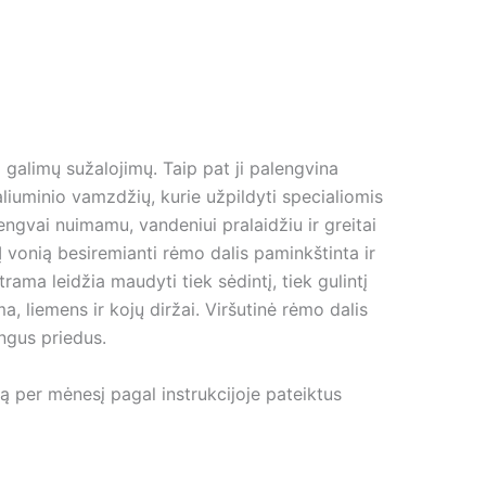
galimų sužalojimų. Taip pat ji palengvina
aliuminio vamzdžių, kurie užpildyti specialiomis
engvai nuimamu, vandeniui pralaidžiu ir greitai
 Į vonią besiremianti rėmo dalis paminkštinta ir
ama leidžia maudyti tiek sėdintį, tiek gulintį
a, liemens ir kojų diržai. Viršutinė rėmo dalis
ingus priedus.
tą per mėnesį pagal instrukcijoje pateiktus